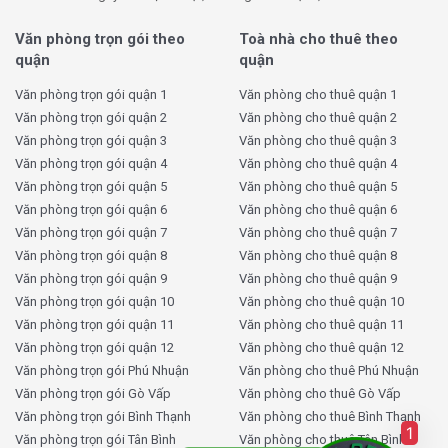
Văn phòng PLS Hồng Lĩnh Building
Văn phòng trọn gói theo
Toà nhà cho thuê theo
Giá thuê văn phòng PLS Hồng Lĩnh
quận
quận
Building bao nhiêu tiền?
Văn phòng trọn gói quận 1
Văn phòng cho thuê quận 1
Văn phòng trọn gói quận 2
Văn phòng cho thuê quận 2
Giá thuê văn phòng tại PLS Hồng Lĩnh Building dao
Văn phòng trọn gói quận 3
Văn phòng cho thuê quận 3
động từ
14 USD/m²/tháng
. Phí quản lý được tính thêm
Văn phòng trọn gói quận 4
Văn phòng cho thuê quận 4
2 USD/m²/tháng
. Các chi phí khác như phí ngoài giờ,
Văn phòng trọn gói quận 5
Văn phòng cho thuê quận 5
phí gửi xe máy, phí gửi ô tô sẽ được thỏa thuận trực tiếp
Văn phòng trọn gói quận 6
Văn phòng cho thuê quận 6
với Ban quản lý tòa nhà. Mức giá này phù hợp với các
Văn phòng trọn gói quận 7
Văn phòng cho thuê quận 7
tòa nhà văn phòng hạng C tại khu vực Quận 10, mang
Văn phòng trọn gói quận 8
Văn phòng cho thuê quận 8
đến cho doanh nghiệp một không gian làm việc chất
Văn phòng trọn gói quận 9
Văn phòng cho thuê quận 9
lượng với mức giá hợp lý.
Văn phòng trọn gói quận 10
Văn phòng cho thuê quận 10
Văn phòng trọn gói quận 11
Văn phòng cho thuê quận 11
Thông tin chi tiết về tòa nhà PLS Hồng Lĩnh Building
Văn phòng trọn gói quận 12
Văn phòng cho thuê quận 12
Văn phòng trọn gói Phú Nhuận
Văn phòng cho thuê Phú Nhuận
Văn phòng trọn gói Gò Vấp
Văn phòng cho thuê Gò Vấp
Loại chi phí
Mức phí
Văn phòng trọn gói Bình Thạnh
Văn phòng cho thuê Bình Thạnh
Giá thuê
14 USD/m²/tháng
1
Văn phòng trọn gói Tân Bình
Văn phòng cho thuê Tân Bình