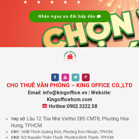
điện liên tục trong trường hợp mất điện, không làm
gián đoạn công việc của doanh nghiệp.
Nhận ngay ưu đãi hấp dẫn
Bãi đậu xe rộng rãi
: PLS Hồng Lĩnh Building có bãi
đậu xe rộng rãi, dễ dàng đỗ xe ô tô và xe máy, tạo
điều kiện thuận tiện cho nhân viên và khách hàng khi
đến làm việc.
CHO THUÊ VĂN PHÒNG – KING OFFICE CO.,LTD
Email: info@kingoffice.vn | Website:
Kingofficehcm.com
Hotline:0902.3222.58
Lầu 12 Tòa Nhà Viettel 285 CMT8, Phường Hòa
TRỤ SỞ
:
Hưng, TPHCM.
CN1
: 169B Thích Quảng Đức, Phường Đức Nhuận, TPHCM.
CN2
: 9/2 Nguyễn Thiện Thuật, Phường Bình Thạnh, TPHCM.