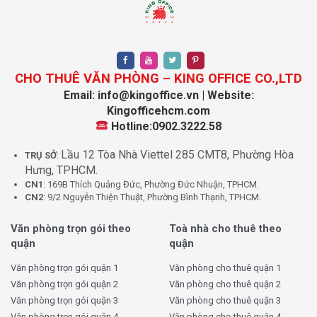
hoặc lắp đặt thảm văn phòng. Hệ thống cột trụ được bố
trí hợp lý sát vách tường, giúp tối ưu hóa diện tích sử
dụng thực tế (NLA – Net Leasable Area), cho phép các
kiến trúc sư nội thất có thể thoải mái sắp xếp bàn ghế,
CHO THUÊ VĂN PHÒNG – KING OFFICE CO.,LTD
quầy lễ tân hay khu vực Pantry mà không bị vướng tầm
Email: info@kingoffice.vn | Website:
nhìn.
Kingofficehcm.com
Hotline:0902.3222.58
Khu vực tầng hầm của Dashaus Building được thiết kế
thông minh với hệ thống thông gió tự nhiên, đảm bảo
Lầu 12 Tòa Nhà Viettel 285 CMT8, Phường Hòa
TRỤ SỞ
:
sức chứa cho lượng lớn xe máy của nhân viên và một số
Hưng, TPHCM.
vị trí đỗ ô tô cho ban lãnh đạo hoặc khách hàng đến
CN1
: 169B Thích Quảng Đức, Phường Đức Nhuận, TPHCM.
giao dịch. Lối đi lên từ hầm được dẫn trực tiếp đến khu
CN2
: 9/2 Nguyễn Thiện Thuật, Phường Bình Thạnh, TPHCM.
vực sảnh chính và thang máy, tạo nên một quy trình di
Văn phòng trọn gói theo
Toà nhà cho thuê theo
chuyển khép kín và an toàn. Sự chỉn chu trong thiết kế từ
quận
quận
những chi tiết nhỏ nhất như khu vực vệ sinh nam nữ
riêng biệt tại mỗi tầng, hay hệ thống thoát nước, chống
Văn phòng trọn gói quận 1
Văn phòng cho thuê quận 1
thấm đều được chủ đầu tư chú trọng, nhằm mang đến
Văn phòng trọn gói quận 2
Văn phòng cho thuê quận 2
một công trình có tuổi thọ cao và ít hỏng hóc vặt trong
Văn phòng trọn gói quận 3
Văn phòng cho thuê quận 3
quá trình vận hành.
Văn phòng trọn gói quận 4
Văn phòng cho thuê quận 4