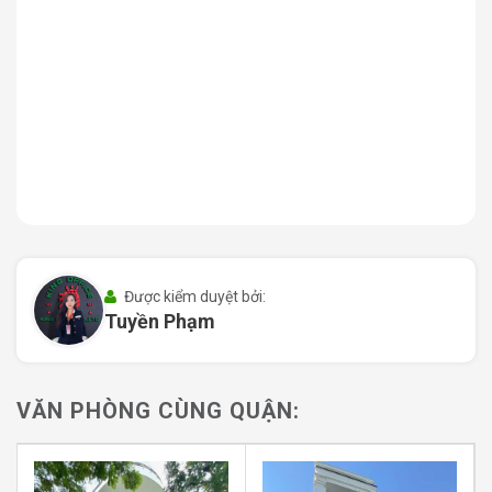
thông quan trọng nối liền giữa trục đường Cách Mạng
Tháng Tám và các tuyến đường nội bộ khu vực cư xá
Bắc Hải. Vị trí này cho phép các phương tiện di chuyển
dễ dàng mà không gặp quá nhiều áp lực về kẹt xe vào
các khung giờ cao điểm, một ưu điểm vượt trội so với
các tòa nhà nằm trực diện trên các đại lộ lớn.
Được kiểm duyệt bởi:
Tuyền Phạm
VĂN PHÒNG CÙNG QUẬN:
Dashaus Building Văn phòng Quận 10