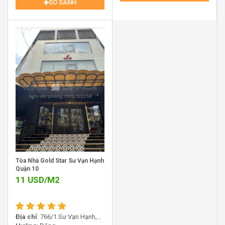
trung. Tổng diện tích sàn cho thuê của tòa nhà khá đa
SO SÁNH
dạng, dao động từ các mặt bằng nhỏ 200m2, 240m2
cho đến các diện tích lớn hơn như 480m2, 720m2 và tối
đa lên đến 1200m2 khi thuê nguyên khối. Sự phân chia
diện tích này được tính toán kỹ lưỡng để phù hợp với
nhiều mô hình kinh doanh khác nhau, từ các phòng ban
chức năng của một tập đoàn lớn đến các văn phòng đại
diện quy mô nhỏ.
Tòa Nhà Gold Star Sư Vạn Hạnh
Quận 10
11
USD/M2
Địa chỉ
: 766/1 Sư Vạn Hạnh,
Dashaus Building Không gian đường 131 Hòa Hưng