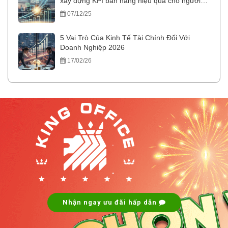
xây dựng KPI bán hàng hiệu quả cho người
mới
07/12/25
5 Vai Trò Của Kinh Tế Tài Chính Đối Với
Doanh Nghiệp 2026
17/02/26
.
.
Nhận ngay ưu đãi hấp dẫn