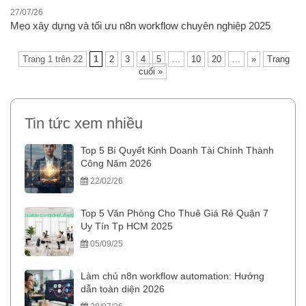
27/07/26
Mẹo xây dựng và tối ưu n8n workflow chuyên nghiệp 2025
Trang 1 trên 22
1
2
3
4
5
...
10
20
...
»
Trang
cuối »
Tin tức xem nhiều
Top 5 Bí Quyết Kinh Doanh Tài Chính Thành
Công Năm 2026
22/02/26
Top 5 Văn Phòng Cho Thuê Giá Rẻ Quận 7
Uy Tín Tp HCM 2025
05/09/25
Làm chủ n8n workflow automation: Hướng
dẫn toàn diện 2026