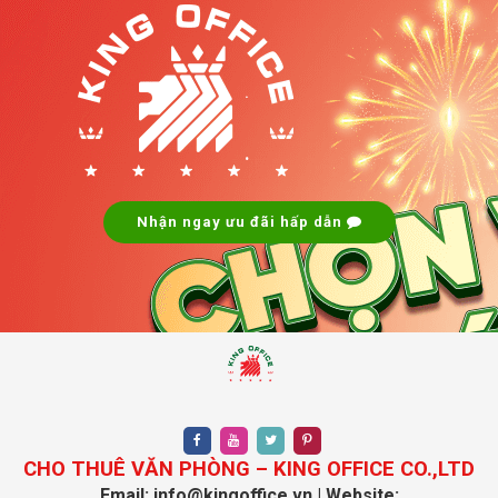
.
.
Nhận ngay ưu đãi hấp dẫn
CHO THUÊ VĂN PHÒNG – KING OFFICE CO.,LTD
Email: info@kingoffice.vn | Website: