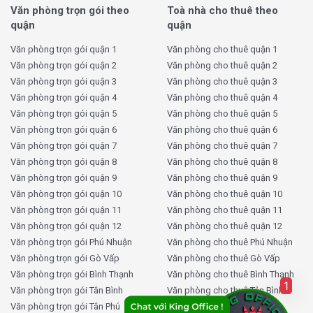
Văn phòng trọn gói theo
Toà nhà cho thuê theo
Đội ngũ quản lý tận tâm:
Luôn hỗ trợ nhanh chóng
quận
quận
các yêu cầu từ doanh nghiệp thuê.
Văn phòng trọn gói quận 1
Văn phòng cho thuê quận 1
Văn phòng trọn gói quận 2
Văn phòng cho thuê quận 2
Văn phòng trọn gói quận 3
Văn phòng cho thuê quận 3
Văn phòng trọn gói quận 4
Văn phòng cho thuê quận 4
Văn phòng trọn gói quận 5
Văn phòng cho thuê quận 5
Văn phòng trọn gói quận 6
Văn phòng cho thuê quận 6
Văn phòng trọn gói quận 7
Văn phòng cho thuê quận 7
Văn phòng trọn gói quận 8
Văn phòng cho thuê quận 8
Văn phòng trọn gói quận 9
Văn phòng cho thuê quận 9
Văn phòng trọn gói quận 10
Văn phòng cho thuê quận 10
Văn phòng trọn gói quận 11
Văn phòng cho thuê quận 11
4gs texas realty building quận 10
Văn phòng trọn gói quận 12
Văn phòng cho thuê quận 12
Văn phòng trọn gói Phú Nhuận
Văn phòng cho thuê Phú Nhuận
2. Trang thiết bị hiện đại và tiện nghi
Văn phòng trọn gói Gò Vấp
Văn phòng cho thuê Gò Vấp
Văn phòng trọn gói Bình Thạnh
Văn phòng cho thuê Bình Thạnh
Thang máy tốc độ cao:
Giúp di chuyển giữa các
1
Văn phòng trọn gói Tân Bình
Văn phòng cho thuê Tân Bình
tầng nhanh chóng, an toàn.
Văn phòng trọn gói Tân Phú
Văn phòng cho thuê Tân Phú
Hệ thống điều hòa âm trần:
Phân bổ không khí