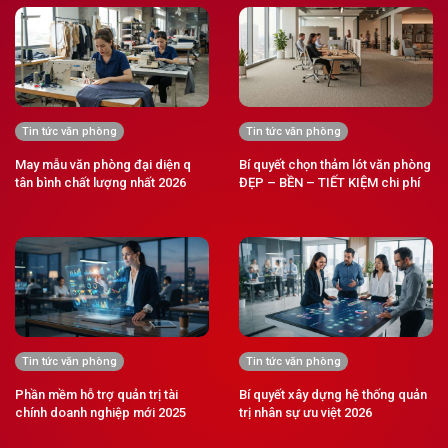
Tin tức văn phòng
Tin tức văn phòng
May mẫu văn phòng đại diện q
Bí quyết chọn thảm lót văn phòng
tân bình chất lượng nhất 2026
ĐẸP – BỀN – TIẾT KIỆM chi phí
Tin tức văn phòng
Tin tức văn phòng
Phần mềm hỗ trợ quản trị tài
Bí quyết xây dựng hệ thống quản
chính doanh nghiệp mới 2025
trị nhân sự ưu việt 2026