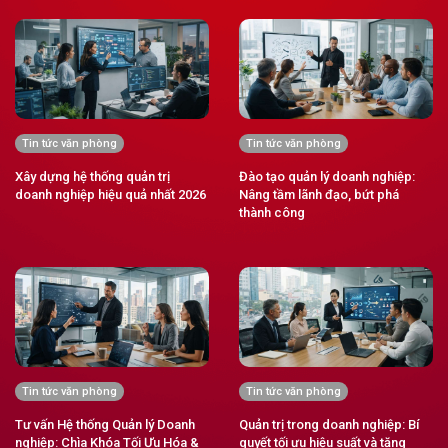
Tin tức văn phòng
Tin tức văn phòng
Xây dựng hệ thống quản trị
Đào tạo quản lý doanh nghiệp:
doanh nghiệp hiệu quả nhất 2026
Nâng tầm lãnh đạo, bứt phá
thành công
Tin tức văn phòng
Tin tức văn phòng
Tư vấn Hệ thống Quản lý Doanh
Quản trị trong doanh nghiệp: Bí
nghiệp: Chìa Khóa Tối Ưu Hóa &
quyết tối ưu hiệu suất và tăng