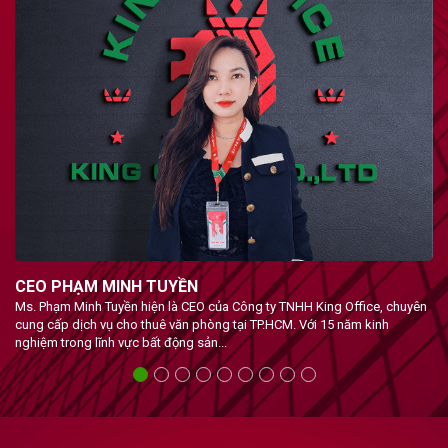
CEO PHẠM MINH TUYỀN
M
Ms. Phạm Minh Tuyền hiện là CEO của Công ty TNHH King Office, chuyên
M
cung cấp dịch vụ cho thuê văn phòng tại TP.HCM. Với 15 năm kinh
O
nghiệm trong lĩnh vực bất động sản...
n