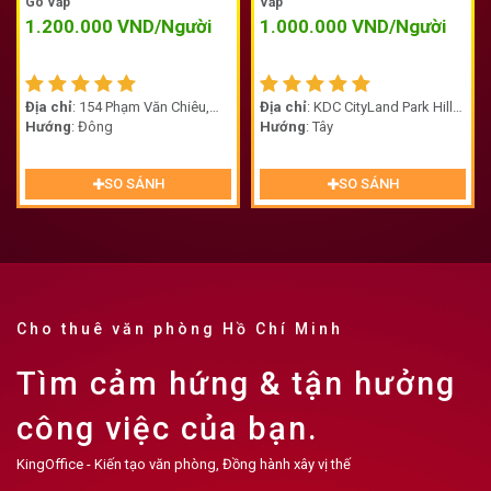
Gò Vấp
Vấp
1.200.000
VND/Người
1.000.000
VND/Người
Địa chỉ
: 154 Phạm Văn Chiêu,
Địa chỉ
: KDC CityLand Park Hills,
Phường 9, Quận Gò Vấp
Hướng
: Đông
Phường 10, Quận Gò Vấp, Thành
Hướng
: Tây
phố Hồ Chí Minh, Việt Nam
SO SÁNH
SO SÁNH
Cho thuê văn phòng Hồ Chí Minh
Tìm cảm hứng & tận hưởng
công việc của bạn.
KingOffice - Kiến tạo văn phòng, Đồng hành xây vị thế