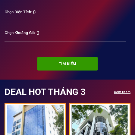
Chọn Diện Tích: (
0 đến 2000
)
Chọn Khoảng Giá: (
0 đến 5000
)
TÌM KIẾM
DEAL HOT THÁNG 3
Xem thêm