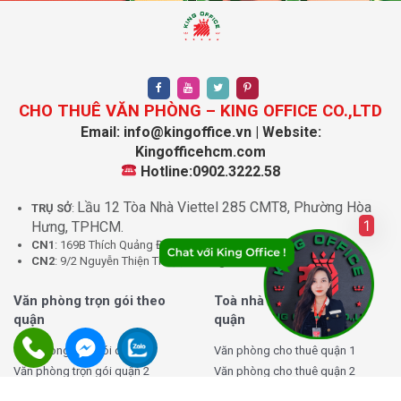
CHO THUÊ VĂN PHÒNG – KING OFFICE CO.,LTD
Email: info@kingoffice.vn | Website:
Kingofficehcm.com
Hotline:0902.3222.58
Lầu 12 Tòa Nhà Viettel 285 CMT8, Phường Hòa
TRỤ SỞ
:
1
Hưng, TPHCM.
CN1
: 169B Thích Quảng Đức, Phường Đức Nhuận, TPHCM.
CN2
: 9/2 Nguyễn Thiện Thuật, Phường Bình Thạnh, TPHCM.
Văn phòng trọn gói theo
Toà nhà cho thuê theo
quận
quận
Văn phòng trọn gói quận 1
Văn phòng cho thuê quận 1
Văn phòng trọn gói quận 2
Văn phòng cho thuê quận 2
Văn phòng trọn gói quận 3
Văn phòng cho thuê quận 3