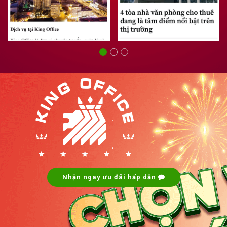
.
.
Nhận ngay ưu đãi hấp dẫn