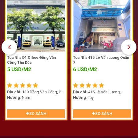
Tòa Nhà D1 Office Đồng Văn
Tòa Nhà 415 Lê Văn Lương Quận
Cống Thủ Đức
7
5
USD/M2
6
USD/M2
Địa chỉ
: 139 Đồng Văn Cống, P.
Địa chỉ
: 415 Lê Văn Lương,
Cát Lái (Thạnh Mỹ Lợi cũ), TP. Thủ
Hướng
: Nam
Phường Tân Phong, Quận 7
Hướng
: Tây
Đức
SO SÁNH
SO SÁNH