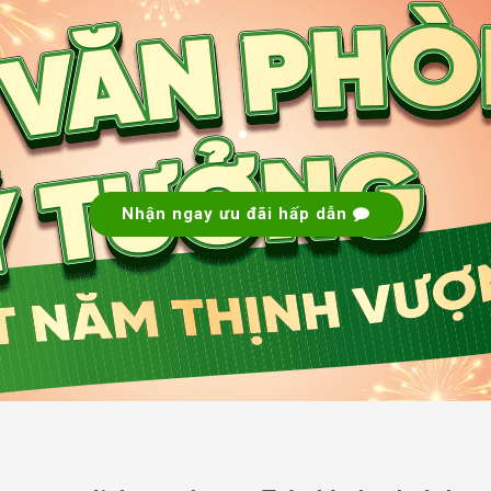
.
.
Nhận ngay ưu đãi hấp dẫn