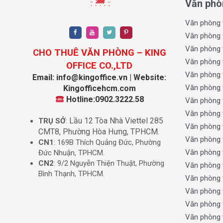
Văn phò
Văn phòng 
Văn phòng 
Văn phòng 
CHO THUÊ VĂN PHÒNG – KING
Văn phòng 
OFFICE CO.,LTD
Văn phòng 
Email: info@kingoffice.vn | Website:
Văn phòng 
Kingofficehcm.com
Hotline:0902.3222.58
Văn phòng 
Văn phòng 
Lầu 12 Tòa Nhà Viettel 285
TRỤ SỞ
:
Văn phòng 
CMT8, Phường Hòa Hưng, TPHCM.
Văn phòng 
CN1
: 169B Thích Quảng Đức, Phường
Văn phòng 
Đức Nhuận, TPHCM.
CN2
: 9/2 Nguyễn Thiện Thuật, Phường
Văn phòng 
Bình Thạnh, TPHCM.
Văn phòng 
Văn phòng 
Văn phòng 
Văn phòng t