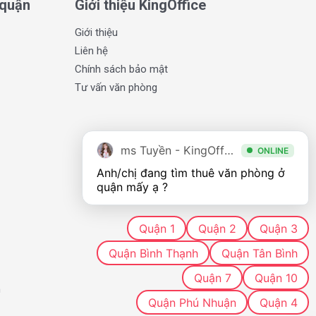
 quận
Giới thiệu KingOffice
Giới thiệu
Liên hệ
Chính sách bảo mật
Tư vấn văn phòng
ms Tuyền - KingOffice
ONLINE
Anh/chị đang tìm thuê văn phòng ở 
quận mấy ạ ?
Quận 1
Quận 2
Quận 3
Quận Bình Thạnh
Quận Tân Bình
Quận 7
Quận 10
h
Quận Phú Nhuận
Quận 4