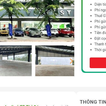
Diện t
Phí ngo
Thuế G
Phí gử
Phí gửi
Tiền đi
Đặt cọc
Thanh 
Thời gi
THÔNG TI