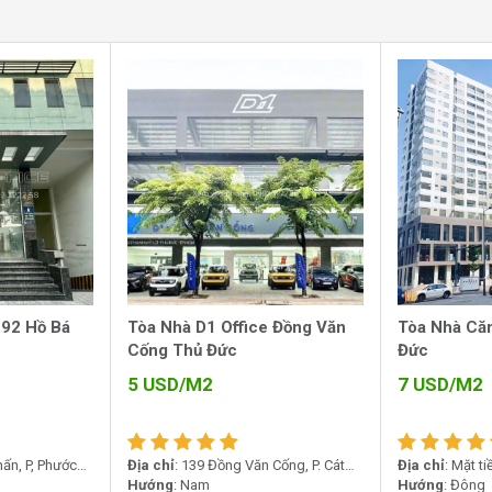
ệp có thể yên tâm hoạt động trong một môi
 Cống, P. Cát Lái (Thạnh Mỹ Lợi cũ),
à D1 Office TP Thủ Đức
trở thành điểm đến
rên tuyến đường Đồng Văn Cống – trục giao
trung tâm và các khu công nghiệp lớn.
 92 Hồ Bá
Tòa Nhà D1 Office Đồng Văn
Tòa Nhà Căn
Cống Thủ Đức
Đức
5
USD/M2
7
USD/M2
hấn, P, Phước
Địa chỉ
: 139 Đồng Văn Cống, P. Cát
Địa chỉ
: Mặt t
ệt Nam
Lái (Thạnh Mỹ Lợi cũ), TP. Thủ Đức
Hướng
: Nam
Đồng, Phường 
Hướng
: Đông