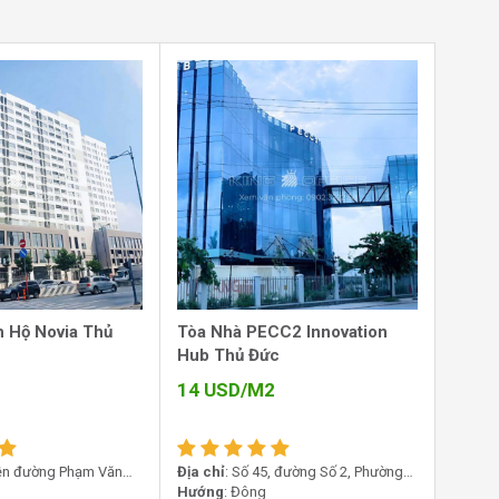
 Hộ Novia Thủ
Tòa Nhà PECC2 Innovation
Hub Thủ Đức
14
USD/M2
iền đường Phạm Văn
Địa chỉ
: Số 45, đường Số 2, Phường
Linh Xuân, TP.HCM
Trường Thọ, Thành phố Thủ Đức, TP.
Hướng
: Đông