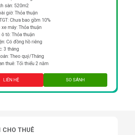
ích sàn: 520m2
ài giờ: Thỏa thuận
TGT: Chưa bao gồm 10%
i xe máy: Thỏa thuận
 ô tô: Thỏa thuận
ện: Có đồng hồ riêng
: 3 tháng
toán: Theo quý/Tháng
an thuê: Tối thiểu 2 năm
LIÊN HỆ
SO SÁNH
N CHO THUÊ