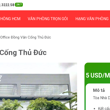
.3222.58
24/7
PHÒNG HCM
VĂN PHÒNG TRỌN GÓI
HẠNG VĂN PHÒNG
 Office Đồng Văn Cống Thủ Đức
 Cống Thủ Đức
5 USD/M
Mô tả
Tòa Nhà 
Kết cấu