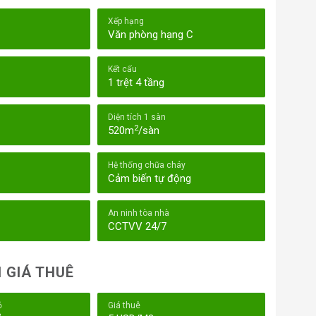
Xếp hạng
Văn phòng hạng C
Kết cấu
1 trệt 4 tầng
Diện tích 1 sàn
2
520m
/sàn
Hệ thống chữa cháy
Cảm biến tự động
An ninh tòa nhà
CCTVV 24/7
 GIÁ THUÊ
ỏ
Giá thuê