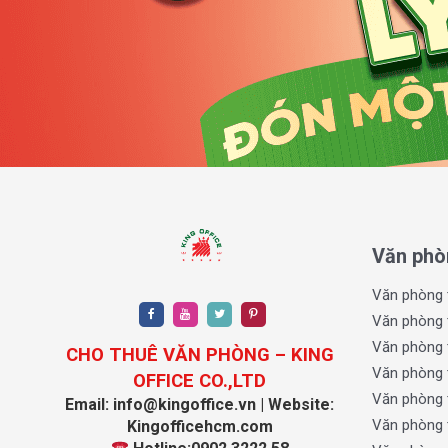
tiện ích hàng ngày.
Giao thông thông thoáng
, thuận tiện cho khách hà
Nhờ vị trí thuận lợi này,
văn phòng tòa nhà D1 Offi
tối ưu việc di chuyển mà còn tạo điều kiện thuận lợi 
doanh.
II. Quy mô và thiết kế D1 Office
Một trong những yếu tố giúp
D1 Office
thu hút nhiều d
kế linh hoạt. Tòa nhà được xây dựng với cấu trúc hiện đ
Văn phò
nhiều mô hình kinh doanh khác nhau.
Văn phòng 
Văn phòng 
Văn phòng 
CHO THUÊ VĂN PHÒNG – KING
Văn phòng 
OFFICE CO.,LTD
Văn phòng 
Email: info@kingoffice.vn | Website:
Văn phòng 
Kingofficehcm.com