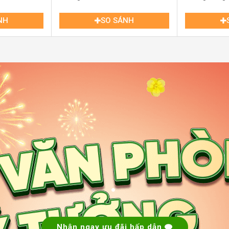
NH
SO SÁNH
ồm:
hủ Đức.
.
uận tiện di chuyển đến nhiều khu vực kinh tế
 tập trung nhiều doanh nghiệp và cơ quan hành
.
ho các công ty logistics và thương mại.
i Chí Thọ, Nguyễn Thị Định và Xa lộ Hà Nội.
dịch vụ
, giúp nhân viên dễ dàng tiếp cận các
Nhận ngay ưu đãi hấp dẫn