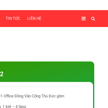
TIN TỨC
LIÊN HỆ
2
D1 Office Đồng Văn Cống Thủ Đức gồm:
: 1 trệt – 4 tầng