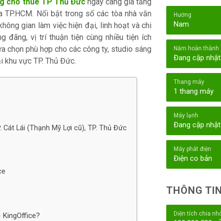
g cho thuê TP Thủ Đức
ngày càng gia tăng
ủa TP.HCM. Nổi bật trong số các tòa nhà văn
Hướng
Nam
hông gian làm việc hiện đại, linh hoạt và chi
g đãng, vị trí thuận tiện cùng nhiều tiện ích
ựa chọn phù hợp cho các công ty, studio sáng
Năm hoàn thành
Đang cập nhật
ại khu vực TP. Thủ Đức.
Thang máy
1 thang máy
Máy lạnh
Đang cập nhật
P. Cát Lái (Thạnh Mỹ Lợi cũ), TP. Thủ Đức
Máy phát điện
Điện co bản
ce
THÔNG TIN
Diện tích chia nh
 KingOffice?