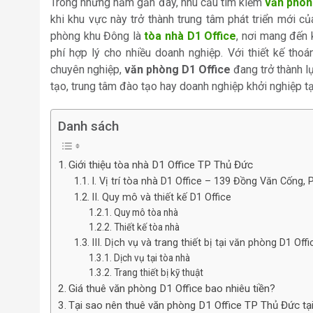
Trong những năm gần đây, nhu cầu tìm kiếm
văn phòn
khi khu vực này trở thành trung tâm phát triển mới c
phòng khu Đông là
tòa nhà D1 Office
, nơi mang đến k
phí hợp lý cho nhiều doanh nghiệp. Với thiết kế thoán
chuyên nghiệp,
văn phòng D1 Office
đang trở thành l
tạo, trung tâm đào tạo hay doanh nghiệp khởi nghiệp t
Danh sách
Giới thiệu tòa nhà D1 Office TP Thủ Đức
I. Vị trí tòa nhà D1 Office – 139 Đồng Văn Cống, 
II. Quy mô và thiết kế D1 Office
Quy mô tòa nhà
Thiết kế tòa nhà
III. Dịch vụ và trang thiết bị tại văn phòng D1 Offi
Dịch vụ tại tòa nhà
Trang thiết bị kỹ thuật
Giá thuê văn phòng D1 Office bao nhiêu tiền?
Tại sao nên thuê văn phòng D1 Office TP Thủ Đức tại