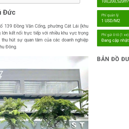
100,200,520m
ủ Đức
Phí quản lý
1 USD/M2
 số 139 Đồng Văn Cống, phường Cát Lái (khu
ớn kết nối trực tiếp với nhiều khu vực trọng
Phí gửi ô tô (1 xe)
thu hút sự quan tâm của các doanh nghiệp
Đang cập nhật
khu Đông.
BẢN ĐỒ ĐƯ