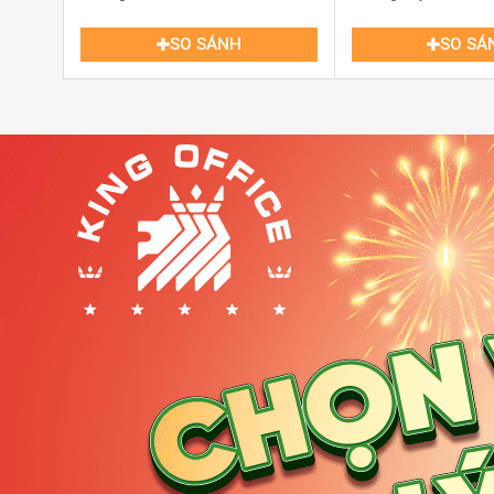
SO SÁNH
SO SÁ
Hình ảnh tòa nhà D1 Office TP Thủ Đức
Những lợi thế nổi bật về vị trí của
tòa nhà D1 Office
g
Địa chỉ:
139 Đồng Văn Cống, phường Cát Lái, TP. T
Nằm trên tuyến đường lớn Đồng Văn Cống
, th
quan trọng.
Kết nối nhanh đến khu đô thị Thạnh Mỹ Lợi
, nơi
chính.
Dễ dàng di chuyển đến cảng Cát Lái
, thuận lợi c
Kết nối thuận tiện với các tuyến đường lớn
như Ma
Gần nhiều khu dân cư, trung tâm thương mại và 