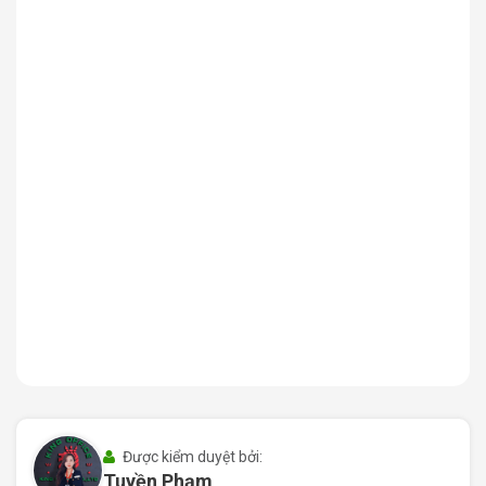
ít kẹt xe
, được đánh giá cao về khả năng lưu thông liên
quận. Vị trí của tòa nhà cũng nằm gần nhiều tuyến
đường huyết mạch như Ba Tháng Hai, Nguyễn Chí Thanh,
Lý Thường Kiệt, giúp việc di chuyển thêm linh hoạt.
Gần nhiều tiện ích công cộng – Tăng tính tiện nghi
và giá trị hoạt động
UBND Quận 10
cách chưa đầy
120m
, thuận lợi xử lý
thủ tục hành chính
Bệnh viện Nhi Đồng 1
cách khoảng
350m
, dễ tiếp
cận trong tình huống khẩn cấp
Chợ Nguyễn Tri Phương
,
siêu thị Co.opmart
,
Big C
Miền Đông
chỉ từ
500 – 800m
Xung quanh có đầy đủ
ngân hàng lớn
(Vietcombank,
BIDV, ACB…),
trường học
,
trung tâm ngoại ngữ
,
café – nhà hàng
Mật độ văn phòng, showroom, và cơ sở giáo dục
Được kiểm duyệt bởi:
cao, tạo môi trường làm việc sôi động, kết nối đa
Tuyền Phạm