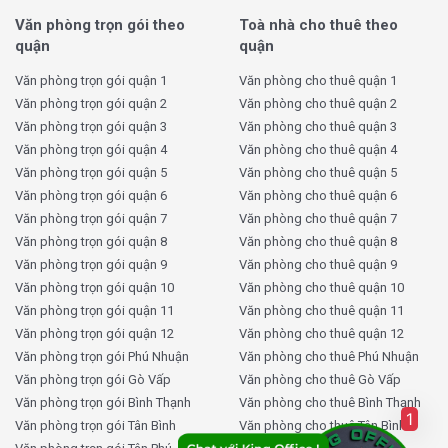
Văn phòng trọn gói theo
Toà nhà cho thuê theo
Giá thuê văn phòng Nhật Ngữ Đông
quận
quận
Kinh Building bao nhiêu tiền?
Văn phòng trọn gói quận 1
Văn phòng cho thuê quận 1
Văn phòng trọn gói quận 2
Văn phòng cho thuê quận 2
Văn phòng trọn gói quận 3
Văn phòng cho thuê quận 3
Loại chi phí
Mức phí
Văn phòng trọn gói quận 4
Văn phòng cho thuê quận 4
Giá thuê
7 USD/m2/tháng
Văn phòng trọn gói quận 5
Văn phòng cho thuê quận 5
Phí quản lý
2 USD/m2/tháng
Văn phòng trọn gói quận 6
Văn phòng cho thuê quận 6
Văn phòng trọn gói quận 7
Văn phòng cho thuê quận 7
Thuế VAT
10%
Văn phòng trọn gói quận 8
Văn phòng cho thuê quận 8
Tiền điện
Theo giá nhà nước
Văn phòng trọn gói quận 9
Văn phòng cho thuê quận 9
Văn phòng trọn gói quận 10
Văn phòng cho thuê quận 10
Phí gửi xe máy
200.000 VNĐ/xe/tháng
Văn phòng trọn gói quận 11
Văn phòng cho thuê quận 11
Phí gửi ô tô
2.000.000 VNĐ/xe/tháng
Văn phòng trọn gói quận 12
Văn phòng cho thuê quận 12
Phí ngoài giờ
Thỏa thuận
Văn phòng trọn gói Phú Nhuận
Văn phòng cho thuê Phú Nhuận
Văn phòng trọn gói Gò Vấp
Văn phòng cho thuê Gò Vấp
Thời gian thuê tối thiểu
2 năm trở lên
Văn phòng trọn gói Bình Thạnh
Văn phòng cho thuê Bình Thạnh
1
Văn phòng trọn gói Tân Bình
Văn phòng cho thuê Tân Bình
Lưu ý
: Mức giá có thể thay đổi tùy theo diện tích thuê và