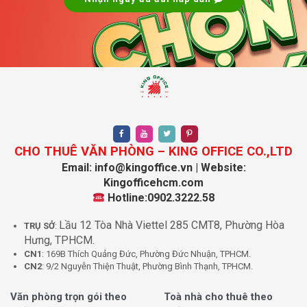
Văn phòng SSO Office Quận 1
2. Trang thiết bị văn phòng hiện đại:
Internet tốc độ cao:
Cung cấp
wifi miễn phí
để bạn
làm việc không bị gián đoạn.
Trang bị nội thất đầy đủ:
Các văn phòng được trang
CHO THUÊ VĂN PHÒNG – KING OFFICE CO.,LTD
bị
bàn làm việc
,
tủ hồ sơ
,
ghế xoay
, giúp bạn tạo ra
Email: info@kingoffice.vn | Website:
môi trường làm việc thoải mái và năng suất.
Kingofficehcm.com
Hotline:0902.3222.58
Máy in, máy photocopy, máy scan:
Sử dụng chung
các thiết bị văn phòng như
máy in
,
máy photocopy
,
Lầu 12 Tòa Nhà Viettel 285 CMT8, Phường Hòa
TRỤ SỞ
:
và
máy scan
, giúp tiết kiệm chi phí cho doanh nghiệp.
Hưng, TPHCM.
Miễn phí 500 bản sao chép mỗi tháng:
Các công ty
CN1
: 169B Thích Quảng Đức, Phường Đức Nhuận, TPHCM.
sẽ được miễn phí
500 bản sao
mỗi tháng, tiết kiệm
CN2
: 9/2 Nguyễn Thiện Thuật, Phường Bình Thạnh, TPHCM.
chi phí tài liệu.
Văn phòng trọn gói theo
Toà nhà cho thuê theo