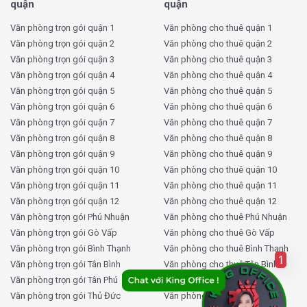
Với các dịch vụ và trang thiết bị hiện đại,
SSO Office
quận
quận
Quận 1
mang đến cho bạn một không gian làm việc
Văn phòng trọn gói quận 1
Văn phòng cho thuê quận 1
hoàn hảo để tối ưu hóa hiệu quả công việc.
Văn phòng trọn gói quận 2
Văn phòng cho thuê quận 2
Văn phòng trọn gói quận 3
Văn phòng cho thuê quận 3
Tham khảo thêm:
Coworking Space là gì? Giá
Văn phòng trọn gói quận 4
Văn phòng cho thuê quận 4
thuê văn phòng Co Working Space giá rẻ?
Văn phòng trọn gói quận 5
Văn phòng cho thuê quận 5
Văn phòng trọn gói quận 6
Văn phòng cho thuê quận 6
Giá thuê văn phòng trọn gói SSO
Văn phòng trọn gói quận 7
Văn phòng cho thuê quận 7
Văn phòng trọn gói quận 8
Văn phòng cho thuê quận 8
Office bao nhiêu tiền?
Văn phòng trọn gói quận 9
Văn phòng cho thuê quận 9
Văn phòng trọn gói quận 10
Văn phòng cho thuê quận 10
SSO Office Quận 1
cung cấp các gói thuê văn phòng
Văn phòng trọn gói quận 11
Văn phòng cho thuê quận 11
với mức giá hợp lý, phù hợp với nhu cầu và ngân sách
Văn phòng trọn gói quận 12
Văn phòng cho thuê quận 12
của từng doanh nghiệp. Dưới đây là bảng giá chi tiết về
Văn phòng trọn gói Phú Nhuận
Văn phòng cho thuê Phú Nhuận
các gói cho thuê văn phòng tại
SSO Office Quận 1
:
Văn phòng trọn gói Gò Vấp
Văn phòng cho thuê Gò Vấp
Văn phòng trọn gói Bình Thạnh
Văn phòng cho thuê Bình Thạnh
1
Thông tin
Chi tiết
Văn phòng trọn gói Tân Bình
Văn phòng cho thuê Tân Bình
Văn phòng trọn gói Tân Phú
Văn phòng cho thuê Tân Phú
Tên văn phòng
SSO Office Quận 1
Văn phòng trọn gói Thủ Đức
Văn phòng cho thuê Thủ Đức
Số chỗ ngồi
5 – 20 chỗ ngồi