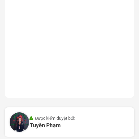
thuận tiện trong công việc mà còn tạo điều kiện để
doanh nghiệp phát triển mạnh mẽ, tiếp cận với các đối
tác và khách hàng tiềm năng trong khu vực.
Quầy lễ tân văn phòng trọn gói SSO Office Quận 1
II. Quy mô và thiết kế văn phòng trọn gói
Được kiểm duyệt bởi:
SSO Office
Tuyền Phạm
Không chỉ có vị trí đắc địa,
SSO Office Quận 1
còn sở