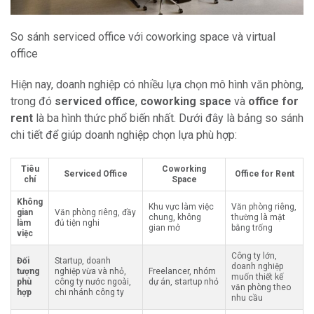
So sánh serviced office với coworking space và virtual
office
Hiện nay, doanh nghiệp có nhiều lựa chọn mô hình văn phòng,
trong đó
serviced office
,
coworking space
và
office for
rent
là ba hình thức phổ biến nhất. Dưới đây là bảng so sánh
chi tiết để giúp doanh nghiệp chọn lựa phù hợp:
Tiêu
Coworking
Serviced Office
Office for Rent
chí
Space
Không
Khu vực làm việc
Văn phòng riêng,
gian
Văn phòng riêng, đầy
chung, không
thường là mặt
làm
đủ tiện nghi
gian mở
bằng trống
việc
Công ty lớn,
Đối
Startup, doanh
doanh nghiệp
tượng
nghiệp vừa và nhỏ,
Freelancer, nhóm
muốn thiết kế
phù
công ty nước ngoài,
dự án, startup nhỏ
văn phòng theo
hợp
chi nhánh công ty
nhu cầu