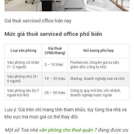
Giá thuê serviced office hiện nay
Mức giá thuê serviced office phổ biến
Giá thuê
Loại văn phòng
Đối tượng phù hợp
(VNĐ/tháng)
Văn phòng cá nhân
Freelancer, chuyên gia tư vấn,
5 – 10 triệu
(1–2 người)
giám đốc công ty nhỏ
Văn phòng nhỏ (3–
10 – 25 triệu
Startup, doanh nghiệp vừa và nhỏ
6 người)
Văn phòng lớn (từ 7
Công ty quy mô lớn, chi nhánh
25 – 50 triệu
người trở lên)
doanh nghiệp nước ngoài
Lưu ý: Giá trên chỉ mang tính tham khảo, tùy từng tòa nhà và
khu vực mà mức giá có thể thay đổi.
Một số Toà nhà
văn phòng cho thuê quận 7
đang được ưu