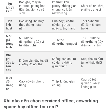
Bàn ghế, máy in,
Internet, khu
Tiện
internet, phòng họp,
pantry, không gian
Chưa có nội thất,
ích đi
tiếp tân, dịch vụ vệ
chung, sự kiện
phải tự trang bị
kèm
sinh
networking
Tính
Hợp đồng linh hoạt
Linh hoạt, có thể
Thời hạn thuê
linh
theo tháng hoặc
sử dụng theo
dài (3 – 5 năm
hoạt
năm
ngày, tuần, tháng
trở lên)
Mức
5 – 50 triệu
150 – 500 triệu
giá
1 – 5 triệu
đồng/tháng (tùy vị
đồng/tháng (tùy
trung
đồng/tháng/người
trí, diện tích)
diện tích, vị trí)
bình
Chi
phí
Không cần đầu tư,
Cao, phải tự đầu
Không cần đầu tư, đã
đầu tư
sử dụng không
tư nội thất, thiết
có đầy đủ nội thất
ban
gian chung
bị
đầu
Mức
Cao, có toàn
độ
Cao, có văn phòng
Thấp, không gian
quyền quản lý
riêng
riêng
chung
không gian
tư
Khi nào nên chọn serviced office, coworking
space hay office for rent?