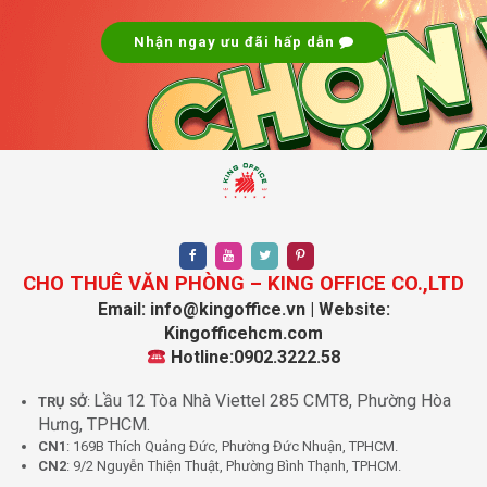
Nhận ngay ưu đãi hấp dẫn
CHO THUÊ VĂN PHÒNG – KING OFFICE CO.,LTD
Email: info@kingoffice.vn | Website:
Kingofficehcm.com
Hotline:0902.3222.58
Lầu 12 Tòa Nhà Viettel 285 CMT8, Phường Hòa
TRỤ SỞ
:
Hưng, TPHCM.
CN1
: 169B Thích Quảng Đức, Phường Đức Nhuận, TPHCM.
CN2
: 9/2 Nguyễn Thiện Thuật, Phường Bình Thạnh, TPHCM.