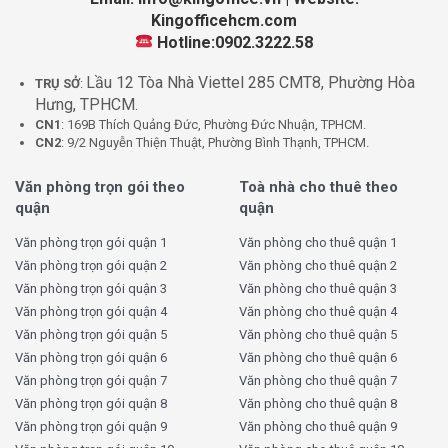
trường kinh doanh đầy cạnh tranh.
Kingofficehcm.com
Hotline:0902.3222.58
Giá thuê văn phòng New City Quận
7 bao nhiêu tiền?
Lầu 12 Tòa Nhà Viettel 285 CMT8, Phường Hòa
TRỤ SỞ
:
Hưng, TPHCM.
CN1
: 169B Thích Quảng Đức, Phường Đức Nhuận, TPHCM.
Dưới đây là bảng thông tin chi tiết về tòa nhà New City
CN2
: 9/2 Nguyễn Thiện Thuật, Phường Bình Thạnh, TPHCM.
Building Quận 7:
Văn phòng trọn gói theo
Toà nhà cho thuê theo
Thông
quận
quận
Chi tiết
tin
Văn phòng trọn gói quận 1
Văn phòng cho thuê quận 1
Tên
tòa
New City Building
Văn phòng trọn gói quận 2
Văn phòng cho thuê quận 2
nhà
Văn phòng trọn gói quận 3
Văn phòng cho thuê quận 3
Diện
Văn phòng trọn gói quận 4
Văn phòng cho thuê quận 4
tích
1.300M²/Sàn
Văn phòng trọn gói quận 5
Văn phòng cho thuê quận 5
sàn
Văn phòng trọn gói quận 6
Văn phòng cho thuê quận 6
Giá
12 USD/M²
Văn phòng trọn gói quận 7
Văn phòng cho thuê quận 7
thuê
Văn phòng trọn gói quận 8
Văn phòng cho thuê quận 8
Phí
Văn phòng trọn gói quận 9
Văn phòng cho thuê quận 9
quản
2 USD/M²