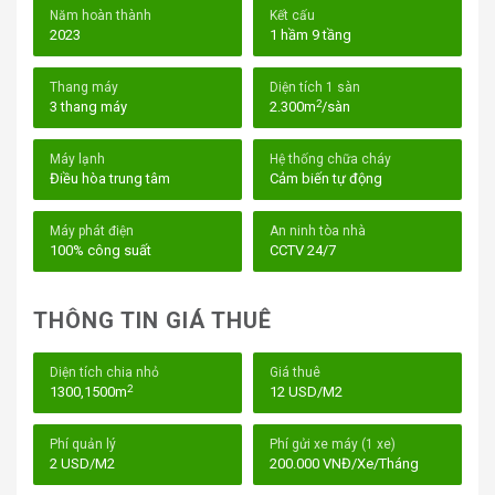
Năm hoàn thành
Kết cấu
2023
1 hầm 9 tầng
Tòa nhà New City Quận 7
Thang máy
Diện tích 1 sàn
2
3 thang máy
2.300m
/sàn
I. Vị trí New City Building Quận 7 – Đường số
7, P. Tân Thuận Đông, Quận 7
Máy lạnh
Hệ thống chữa cháy
Điều hòa trung tâm
Cảm biến tự động
New City Building tọa lạc tại mặt tiền đường số 7 – một
trong những tuyến đường huyết mạch với nhiều công ty
Máy phát điện
An ninh tòa nhà
100% công suất
CCTV 24/7
và tòa nhà văn phòng nổi bật.
Vị trí này không chỉ giúp di chuyển dễ dàng đến các trục
THÔNG TIN GIÁ THUÊ
đường lớn của Quận 7 như Huỳnh Tấn Phát, Nguyễn Thị
Thập, Nguyễn Văn Linh để sang các quận 1, 2, 4 và Nhà
Diện tích chia nhỏ
Giá thuê
Bè mà còn mang lại nhiều tiện ích cho doanh nghiệp thuê
2
1300,1500m
12 USD/M2
văn phòng tại đây.
Phí quản lý
Phí gửi xe máy (1 xe)
Từ tòa nhà New City Building bạn có thể dễ dàng di
2 USD/M2
200.000 VNĐ/Xe/Tháng
chuyển đến: