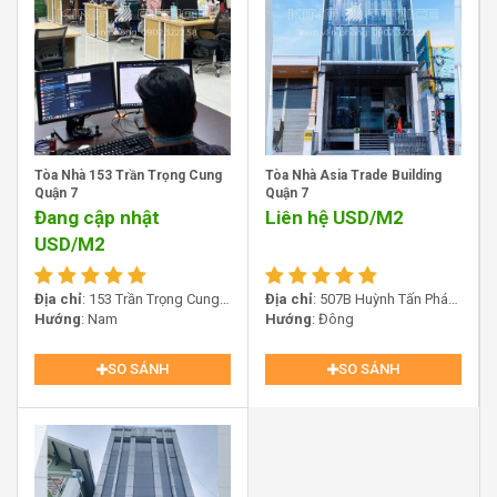
Thiết kế của New City Office Quận 7 mang đậm phong
cách hiện đại với hình khối vuông vức, tạo nên một vẻ
ngoài mạnh mẽ và chuyên nghiệp. Toàn bộ bề mặt tòa
nhà được bao bọc bởi lớp kính lớn, giúp tối ưu hóa ánh
sáng tự nhiên, tạo cảm giác thoáng đãng và thân thiện
với môi trường.
Tòa Nhà 153 Trần Trọng Cung
Tòa Nhà Asia Trade Building
Quận 7
Quận 7
Đang cập nhật
Liên hệ
USD/M2
USD/M2
Địa chỉ
: 153 Trần Trọng Cung,
Địa chỉ
: 507B Huỳnh Tấn Phát,
Phường Tân Thuận, Quận 7
Hướng
: Nam
Phường Tân Thuận, Quận 7,
Hướng
: Đông
TP.HCM
SO SÁNH
SO SÁNH