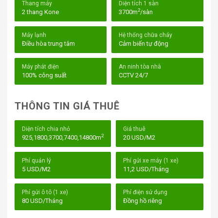
khách hàng với quy mô từ doanh nghiệp vừa đến lớn.
Thang máy
Diện tích 1 sàn
2
2 thang Kone
3700m
/sàn
I. Vị trí của tòa nhà Republic Plaza
Máy lạnh
Hệ thống chữa cháy
Điều hòa trung tâm
Cảm biến tự động
Máy phát điện
An ninh tòa nhà
100% công suất
CCTV 24/7
THÔNG TIN GIÁ THUÊ
Diện tích chia nhỏ
Giá thuê
2
925,1800,3700,7400,14800m
20 USD/M2
Phí quản lý
Phí gửi xe máy (1 xe)
5 USD/M2
11,2 USD/Tháng
Phí gửi ô tô (1 xe)
Phí điện sử dụng
80 USD/Tháng
Đồng hồ riêng
1. Vị trí chiến lược và giao thông thuận tiện