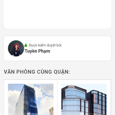
đắc địa này, Republic Plaza không chỉ giúp doanh
nghiệp dễ dàng tiếp cận nguồn nhân lực chất lượng mà
còn mở rộng cơ hội kết nối kinh doanh, tạo động lực
mạnh mẽ cho sự phát triển của doanh nghiệp trong thời
đại hội nhập.
II. Quy mô và thiết kế Republic
Plaza Office
Được kiểm duyệt bởi:
Tuyền Phạm
1. Quy mô tổng thể
Republic Plaza được khởi công xây dựng từ tháng
VĂN PHÒNG CÙNG QUẬN:
9/2015 bởi Công ty Cổ phần Thương mại Thùy Dương
Đức Bình Trading JSC. Tòa nhà có tổng diện tích cho
thuê lên đến 9.000m², tạo thành một tập hợp các đơn vị
văn phòng với diện tích linh hoạt, từ 200m² đến
1.000m². Các không gian có thể được gộp lại theo yêu
cầu của doanh nghiệp, tạo điều kiện thuận lợi cho mọi
mô hình kinh doanh, từ các doanh nghiệp vừa và nhỏ cho