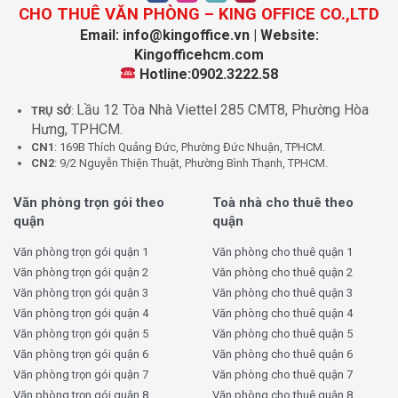
kinh doanh không bị gián đoạn, tòa nhà được trang bị
CHO THUÊ VĂN PHÒNG – KING OFFICE CO.,LTD
hệ thống điện dự phòng liên tục.
Email: info@kingoffice.vn | Website:
Internet cáp quang tốc độ cao:
Đây là yếu tố quan
Kingofficehcm.com
trọng đối với các doanh nghiệp có nhu cầu kết nối và
Hotline:0902.3222.58
truyền tải dữ liệu lớn, giúp duy trì hiệu suất làm việc
trong mọi tình huống.
Lầu 12 Tòa Nhà Viettel 285 CMT8, Phường Hòa
TRỤ SỞ
:
Hệ thống hầm giữ xe rộng rãi:
Với không gian hầm
Hưng, TPHCM.
CN1
: 169B Thích Quảng Đức, Phường Đức Nhuận, TPHCM.
xe được thiết kế thông thoáng, an toàn, khách thuê có
CN2
: 9/2 Nguyễn Thiện Thuật, Phường Bình Thạnh, TPHCM.
thể yên tâm về việc gửi xe máy và ô tô của mình, với
mức phí hợp lý (11,2 USD cho xe máy và 80 USD cho
Văn phòng trọn gói theo
Toà nhà cho thuê theo
ô tô hàng tháng).
quận
quận
Giá thuê văn phòng Republic Plaza
Văn phòng trọn gói quận 1
Văn phòng cho thuê quận 1
Văn phòng trọn gói quận 2
Văn phòng cho thuê quận 2
Văn phòng trọn gói quận 3
Văn phòng cho thuê quận 3
Một trong những yếu tố quan trọng khi lựa chọn văn
Văn phòng trọn gói quận 4
Văn phòng cho thuê quận 4
phòng là mức giá thuê và các chi phí liên quan. Tại
Văn phòng trọn gói quận 5
Văn phòng cho thuê quận 5
Republic Plaza, giá thuê được định mức cạnh tranh,
Văn phòng trọn gói quận 6
Văn phòng cho thuê quận 6
phản ánh đúng chất lượng không gian làm việc và dịch
Văn phòng trọn gói quận 7
Văn phòng cho thuê quận 7
vụ đi kèm:
Văn phòng trọn gói quận 8
Văn phòng cho thuê quận 8