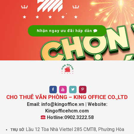
cần giúp đỡ trong việc thành lập doanh nghiệp, Mach
Office Building cung cấp dịch vụ tư vấn và hỗ trợ
.
hoàn chỉnh, giúp bạn khởi nghiệp nhanh chóng và hiệu
quả.
Dịch vụ nhận và chuyển tiếp thư tín:
Văn phòng
Nhận ngay ưu đãi hấp dẫn
cung cấp dịch vụ nhận và chuyển tiếp thư tín, giúp
bạn không bỏ sót bất kỳ thông tin quan trọng nào.
CHO THUÊ VĂN PHÒNG – KING OFFICE CO.,LTD
Email: info@kingoffice.vn | Website:
Kingofficehcm.com
Hotline:0902.3222.58
Khu vực Pantry văn phòng Mach Office
Lầu 12 Tòa Nhà Viettel 285 CMT8, Phường Hòa
TRỤ SỞ
: