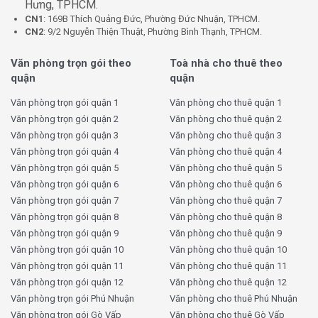
Hưng, TPHCM.
2. Trang thiết bị tại Mach Office Building:
CN1
: 169B Thích Quảng Đức, Phường Đức Nhuận, TPHCM.
CN2
: 9/2 Nguyễn Thiện Thuật, Phường Bình Thạnh, TPHCM.
Mach Office Building được trang bị đầy đủ các trang
thiết bị và cơ sở vật chất hiện đại, giúp nâng cao hiệu
Văn phòng trọn gói theo
Toà nhà cho thuê theo
quả làm việc cho doanh nghiệp.
quận
quận
WiFi mạnh mẽ và ổn định:
Tòa nhà cung cấp kết nối
Văn phòng trọn gói quận 1
Văn phòng cho thuê quận 1
internet tốc độ cao, ổn định, giúp bạn làm việc suôn
Văn phòng trọn gói quận 2
Văn phòng cho thuê quận 2
sẻ mà không bị gián đoạn.
Văn phòng trọn gói quận 3
Văn phòng cho thuê quận 3
Phòng họp hiện đại:
Các phòng họp được trang bị
Văn phòng trọn gói quận 4
Văn phòng cho thuê quận 4
đầy đủ thiết bị như máy chiếu, bảng trắng, âm
Văn phòng trọn gói quận 5
Văn phòng cho thuê quận 5
thanh/video, giúp các cuộc họp diễn ra chuyên nghiệp
Văn phòng trọn gói quận 6
Văn phòng cho thuê quận 6
Văn phòng trọn gói quận 7
Văn phòng cho thuê quận 7
và hiệu quả.
Văn phòng trọn gói quận 8
Văn phòng cho thuê quận 8
Khu vực nghỉ ngơi và bếp ăn:
Tòa nhà cũng có khu
Văn phòng trọn gói quận 9
Văn phòng cho thuê quận 9
vực nghỉ ngơi thoải mái cho nhân viên, cùng với bếp
Văn phòng trọn gói quận 10
Văn phòng cho thuê quận 10
ăn và khu vực đồ uống như cà phê, nước giải khát,
Văn phòng trọn gói quận 11
Văn phòng cho thuê quận 11
giúp mọi người có thể thư giãn trong suốt giờ làm
Văn phòng trọn gói quận 12
Văn phòng cho thuê quận 12
việc.
Văn phòng trọn gói Phú Nhuận
Văn phòng cho thuê Phú Nhuận
Văn phòng trọn gói Gò Vấp
Văn phòng cho thuê Gò Vấp