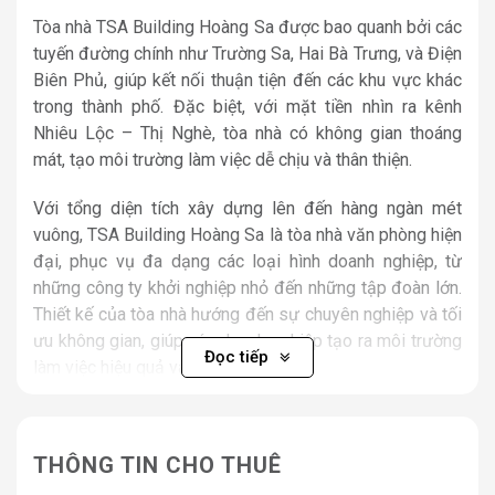
Tòa nhà TSA Building Hoàng Sa được bao quanh bởi các
tuyến đường chính như Trường Sa, Hai Bà Trưng, và Điện
Biên Phủ, giúp kết nối thuận tiện đến các khu vực khác
trong thành phố. Đặc biệt, với mặt tiền nhìn ra kênh
Nhiêu Lộc – Thị Nghè, tòa nhà có không gian thoáng
mát, tạo môi trường làm việc dễ chịu và thân thiện.
Với tổng diện tích xây dựng lên đến hàng ngàn mét
vuông, TSA Building Hoàng Sa là tòa nhà văn phòng hiện
đại, phục vụ đa dạng các loại hình doanh nghiệp, từ
những công ty khởi nghiệp nhỏ đến những tập đoàn lớn.
Thiết kế của tòa nhà hướng đến sự chuyên nghiệp và tối
ưu không gian, giúp các doanh nghiệp tạo ra môi trường
Đọc tiếp
làm việc hiệu quả và năng suất.
Không chỉ nằm ở vị trí trung tâm, văn phòng TSA
Building còn sở hữu các tiện ích và dịch vụ tiêu chuẩn
THÔNG TIN CHO THUÊ
cao cấp, đáp ứng đầy đủ các nhu cầu của một văn