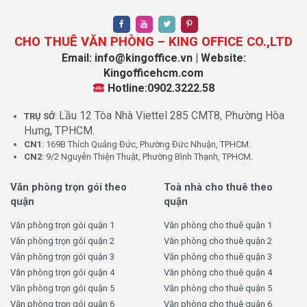
III. Dịch vụ và trang thiết bị TSA Building
Quận 1
CHO THUÊ VĂN PHÒNG – KING OFFICE CO.,LTD
Tòa nhà TSA Building Quận 1 không chỉ nổi bật với vị trí
Email: info@kingoffice.vn | Website:
đắc địa và thiết kế hiện đại mà còn với các dịch vụ và
Kingofficehcm.com
tiện ích văn phòng đa dạng, đáp ứng đầy đủ nhu cầu
Hotline:0902.3222.58
của mọi doanh nghiệp. Khi thuê văn phòng tại TSA
Lầu 12 Tòa Nhà Viettel 285 CMT8, Phường Hòa
Building, doanh nghiệp sẽ được trải nghiệm không gian
TRỤ SỞ
:
Hưng, TPHCM.
làm việc tiện nghi và hiện đại cùng các dịch vụ hỗ trợ
CN1
: 169B Thích Quảng Đức, Phường Đức Nhuận, TPHCM.
chuyên nghiệp.
CN2
: 9/2 Nguyễn Thiện Thuật, Phường Bình Thạnh, TPHCM.
Tại TSA Building Hoàng Sa, dịch vụ quản lý tòa nhà
Văn phòng trọn gói theo
Toà nhà cho thuê theo
được thực hiện bởi đội ngũ chuyên nghiệp, luôn đảm
quận
quận
bảo các tiêu chuẩn cao về vệ sinh và an ninh. Hệ thống
Văn phòng trọn gói quận 1
Văn phòng cho thuê quận 1
bảo vệ 24/7 tại tòa nhà đảm bảo môi trường làm việc
Văn phòng trọn gói quận 2
Văn phòng cho thuê quận 2
an toàn, giúp nhân viên và khách hàng yên tâm khi làm
Văn phòng trọn gói quận 3
Văn phòng cho thuê quận 3
việc tại đây. Ngoài ra, tòa nhà còn cung cấp các dịch vụ
Văn phòng trọn gói quận 4
Văn phòng cho thuê quận 4
bảo trì và sửa chữa định kỳ, đảm bảo rằng mọi thiết bị
Văn phòng trọn gói quận 5
Văn phòng cho thuê quận 5
và hệ thống trong tòa nhà luôn hoạt động ổn định và hiệu
Văn phòng trọn gói quận 6
Văn phòng cho thuê quận 6