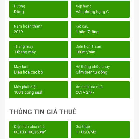
phòng hiện đại. Với mục tiêu mang đến sự thoải mái và
Hướng
Xếp hạng
tiện lợi cho doanh nghiệp, tòa nhà được trang bị các thiết
Đông
Văn phòng hạng C
bị hiện đại, quản lý chuyên nghiệp và bảo trì định kỳ,
đảm bảo không gian làm việc luôn trong tình trạng tốt
Năm hoàn thành
Kết cấu
nhất.
2019
1 hầm 7 tầng
Thang máy
Diện tích 1 sàn
2
1 thang máy
180m
/sàn
Máy lạnh
Hệ thống chữa cháy
Điều hòa cục bộ
Cảm biến tự động
Máy phát điện
An ninh tòa nhà
100% công suất
CCTV 24/7
THÔNG TIN GIÁ THUÊ
Tòa nhà TSA Building Hoàng Sa
I. Vị trí tòa nhà TSA Building – 279 Hoàng
Diện tích chia nhỏ
Giá thuê
2
80,100,180,360m
11 USD/M2
Sa, Phường Tân Định, Quận 1