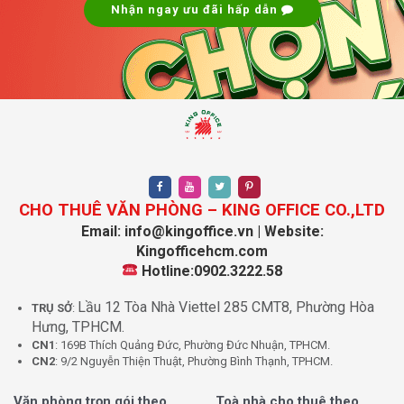
Giá thuê văn phòng VRG
Nhận ngay ưu đãi hấp dẫn
Building bao nhiêu tiền?
Mức giá thuê văn phòng tại VRG Building Quận 3 được
đánh giá là vô cùng cạnh tranh trong khu vực, đặc biệt
nếu so sánh với các tòa nhà cùng hạng trên địa bàn
trung tâm:
Loại chi phí
Mức phí
CHO THUÊ VĂN PHÒNG – KING OFFICE CO.,LTD
Giá thuê
21 USD/M²/Tháng
Email: info@kingoffice.vn | Website:
Kingofficehcm.com
Phí quản lý
5 USD/M²/Tháng
Hotline:0902.3222.58
Thuế VAT
10%
Lầu 12 Tòa Nhà Viettel 285 CMT8, Phường Hòa
Tiền điện
Có đồng hồ riêng
TRỤ SỞ
:
Hưng, TPHCM.
Phí gửi xe máy
200.000 VNĐ/Tháng
CN1
: 169B Thích Quảng Đức, Phường Đức Nhuận, TPHCM.
CN2
: 9/2 Nguyễn Thiện Thuật, Phường Bình Thạnh, TPHCM.
Phí gửi ô tô
Thỏa thuận
Phí ngoài giờ
Thỏa thuận
Văn phòng trọn gói theo
Toà nhà cho thuê theo