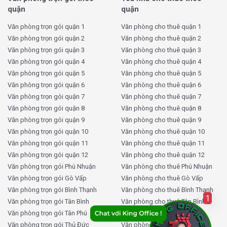
quận
quận
Thời gian thuê
Từ 2 năm trở lên
Văn phòng trọn gói quận 1
Văn phòng cho thuê quận 1
Lưu ý: Giá thuê và diện tích trống có thể thay đổi tùy
Văn phòng trọn gói quận 2
Văn phòng cho thuê quận 2
theo thời điểm, vì vậy khách hàng cần liên hệ trực tiếp
Văn phòng trọn gói quận 3
Văn phòng cho thuê quận 3
để nhận thông tin mới nhất và chính xác nhất từ bộ phận
Văn phòng trọn gói quận 4
Văn phòng cho thuê quận 4
tư vấn của KingOffice.
Văn phòng trọn gói quận 5
Văn phòng cho thuê quận 5
Văn phòng trọn gói quận 6
Văn phòng cho thuê quận 6
Tại sao nên thuê văn phòng VRG
Văn phòng trọn gói quận 7
Văn phòng cho thuê quận 7
Building Quận 3 tại KingOffice?
Văn phòng trọn gói quận 8
Văn phòng cho thuê quận 8
Văn phòng trọn gói quận 9
Văn phòng cho thuê quận 9
Văn phòng trọn gói quận 10
Văn phòng cho thuê quận 10
KingOffice
tự hào là đơn vị chuyên nghiệp trong lĩnh vực
Văn phòng trọn gói quận 11
Văn phòng cho thuê quận 11
cho
thuê văn phòng
tại TP.HCM, đặc biệt là khu vực
Văn phòng trọn gói quận 12
Văn phòng cho thuê quận 12
Quận 3. Khi chọn thuê văn phòng tại VRG Building thông
Văn phòng trọn gói Phú Nhuận
Văn phòng cho thuê Phú Nhuận
qua KingOffice, khách hàng sẽ nhận được hàng loạt lợi
Văn phòng trọn gói Gò Vấp
Văn phòng cho thuê Gò Vấp
ích vượt trội:
Văn phòng trọn gói Bình Thạnh
Văn phòng cho thuê Bình Thạnh
1
Văn phòng trọn gói Tân Bình
Văn phòng cho thuê Tân Bình
Quản lý dữ liệu hơn 2.000 tòa nhà văn phòng tại
Văn phòng trọn gói Tân Phú
Văn phòng cho thuê Tân Phú
TP.HCM
, hệ thống KingOffice cập nhật
chính xác
Văn phòng trọn gói Thủ Đức
Văn phòng cho thuê Thủ Đức