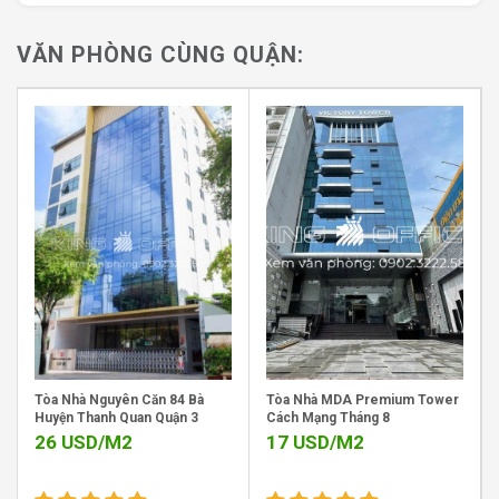
tòa nhà cùng khu vực nhờ lối kiến trúc tinh tế, sang trọng
và hài hòa với không gian đô thị. Cấu trúc bao gồm:
VĂN PHÒNG CÙNG QUẬN:
4 tầng hầm để xe rộng rãi, đáp ứng nhu cầu gửi xe
của cả nhân viên và khách đến làm việc
1 tầng trệt làm khu vực lễ tân, sảnh tiếp khách và
showroom nếu doanh nghiệp có nhu cầu
12 tầng cao dành cho văn phòng với diện tích linh
hoạt từ 100m2 đến 600m2
Tòa nhà sử dụng vật liệu cao cấp với kính xanh cách
nhiệt kết hợp cùng hệ thống đèn chiếu sáng hiện đại,
mang lại không gian thoáng đãng, tận dụng tối đa ánh
sáng tự nhiên. Sàn văn phòng được thiết kế vuông vức,
dễ dàng bố trí nội thất phù hợp với phong cách của từng
Tòa Nhà Nguyên Căn 84 Bà
Tòa Nhà MDA Premium Tower
doanh nghiệp.
Huyện Thanh Quan Quận 3
Cách Mạng Tháng 8
26
USD/M2
17
USD/M2
Các tầng đều có cửa sổ lớn, tầm nhìn rộng, giúp nhân
viên làm việc trong không gian sáng sủa, thoải mái và