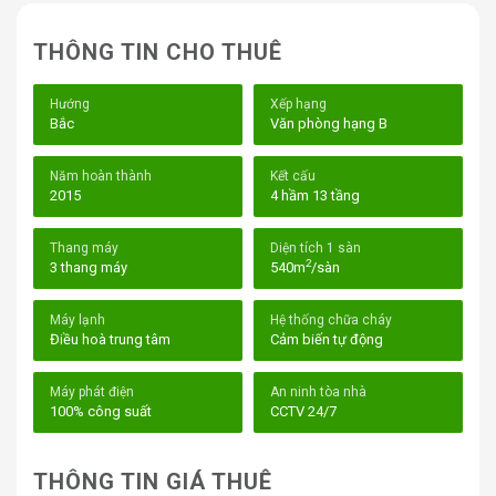
phát triển bền vững và an tâm hoạt động mỗi ngày tại
trung tâm Quận 3.
THÔNG TIN CHO THUÊ
Hướng
Xếp hạng
Bắc
Văn phòng hạng B
Năm hoàn thành
Kết cấu
2015
4 hầm 13 tầng
Thang máy
Diện tích 1 sàn
2
3 thang máy
540m
/sàn
Máy lạnh
Hệ thống chữa cháy
Điều hoà trung tâm
Cảm biến tự động
Máy phát điện
An ninh tòa nhà
Tòa Nhà VRG Building Hai Bà Trưng Quận 3
100% công suất
CCTV 24/7
I. Vị trí tòa nhà VRG Building – 177 Hai Bà
Trưng, Phường 6, Quận 3
THÔNG TIN GIÁ THUÊ