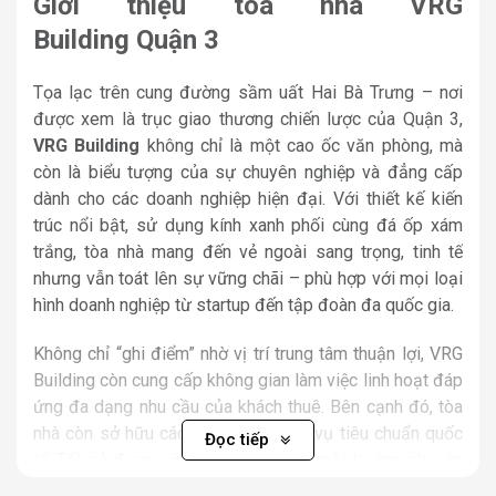
Giới thiệu toà nhà VRG
Building Quận 3
Tọa lạc trên cung đường sầm uất Hai Bà Trưng – nơi
được xem là trục giao thương chiến lược của Quận 3,
VRG Building
không chỉ là một cao ốc văn phòng, mà
còn là biểu tượng của sự chuyên nghiệp và đẳng cấp
dành cho các doanh nghiệp hiện đại. Với thiết kế kiến
trúc nổi bật, sử dụng kính xanh phối cùng đá ốp xám
trắng, tòa nhà mang đến vẻ ngoài sang trọng, tinh tế
nhưng vẫn toát lên sự vững chãi – phù hợp với mọi loại
hình doanh nghiệp từ startup đến tập đoàn đa quốc gia.
Không chỉ “ghi điểm” nhờ vị trí trung tâm thuận lợi, VRG
Building còn cung cấp không gian làm việc linh hoạt đáp
ứng đa dạng nhu cầu của khách thuê. Bên cạnh đó, tòa
nhà còn sở hữu các tiện ích và dịch vụ tiêu chuẩn quốc
Đọc tiếp
tế. Tất cả được vận hành trong một môi trường chuyên
nghiệp, sạch sẽ, tạo điều kiện tối đa để doanh nghiệp