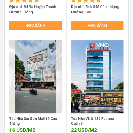
nâng cao hiệu suất. Thiết kế của VRG Building không chỉ
Địa chỉ
: 84 Bà Huyện Thanh
Địa chỉ
: 546-548 Cách Mạng
đáp ứng nhu cầu sử dụng linh hoạt mà còn tạo dựng
Quan, Xuân Hòa, Hồ Chí Minh,
Hướng
: Đông
Tháng Tám, Phường Nhiêu Lộc,
Hướng
: Tây
hình ảnh chuyên nghiệp cho doanh nghiệp thuê.
Việt Nam
TP.HCM
SO SÁNH
SO SÁNH
Thang Máy Tòa Nhà VRG Building Hai Bà Trưng Quận 3
Tòa Nhà Sài Gòn Mall 19 Cao
Tòa Nhà VNO 139 Pasteur
Thắng
Quận 3
III. Dịch vụ và trang thiết bị tại văn
16
USD/M2
22
USD/M2
phòng VRG Building