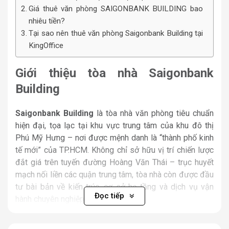
Giá thuê văn phòng SAIGONBANK BUILDING bao
nhiêu tiền?
Tại sao nên thuê văn phòng Saigonbank Building tại
KingOffice
Giới thiệu tòa nhà
Saigonbank
Building
Saigonbank Building
là tòa nhà văn phòng tiêu chuẩn
hiện đại, tọa lạc tại khu vực trung tâm của khu đô thị
Phú Mỹ Hưng – nơi được mệnh danh là “thành phố kinh
tế mới” của TP.HCM. Không chỉ sở hữu vị trí chiến lược
đắt giá trên tuyến đường Hoàng Văn Thái – trục huyết
mạch nối liền các quận trung tâm, tòa nhà còn được đầu
tư bài bản về kiến trúc, cơ sở hạ tầng và dịch vụ vận
Đọc tiếp
hành chuyên nghiệp.
Tòa nhà được thiết kế với mục tiêu tối ưu hóa không