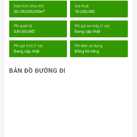
Diện tích chia nhỏ
Giá thuê
2
50,100,300,350m
16 USD/M2
Phí quản lý
Phí gửi xe máy (1 xe)
0,8 USD/M2
Đang cập nhật
Phí gửi ô tô (1 xe)
Phí điện sử dụng
Đang cập nhật
Đồng hồ riêng
BẢN ĐỒ ĐƯỜNG ĐI
Toà nhà Saigonbank Building Quận 7
I. Vị trí tòa nhà
Saigonbank Building
– 79-81-
83 Hoàng Văn Thái, Phường Tân Phú, Quận
7
Tọa lạc tại mặt tiền đường Hoàng Văn Thái – trục
đường huyết mạch kết nối khu đô thị Phú Mỹ Hưng với
các quận trung tâm –
Saigonbank Building
sở hữu lợi
thế vượt trội về giao thông và liên kết vùng. Đây là khu