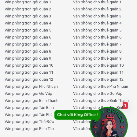
Văn phòng trọn gói quận 1
Văn phòng cho thuê quận 1
báo cháy tự động, đầu phun chữa cháy, chuông báo
Văn phòng trọn gói quận 2
Văn phòng cho thuê quận 2
động và lối thoát hiểm an toàn).
Văn phòng trọn gói quận 3
Văn phòng cho thuê quận 3
Văn phòng trọn gói quận 4
Văn phòng cho thuê quận 4
2. An ninh – bảo vệ chuyên nghiệp
Văn phòng trọn gói quận 5
Văn phòng cho thuê quận 5
Văn phòng trọn gói quận 6
Văn phòng cho thuê quận 6
Lực lượng bảo vệ trực 24/7 tại cổng ra vào, sảnh lễ
Văn phòng trọn gói quận 7
Văn phòng cho thuê quận 7
tân, tầng hầm và hành lang mỗi tầng.
Văn phòng trọn gói quận 8
Văn phòng cho thuê quận 8
Camera an ninh lắp đặt toàn bộ tòa nhà, giám sát liên
Văn phòng trọn gói quận 9
Văn phòng cho thuê quận 9
tục ngày đêm.
Văn phòng trọn gói quận 10
Văn phòng cho thuê quận 10
Sảnh lễ tân sang trọng với nhân viên lễ tân thân thiện,
Văn phòng trọn gói quận 11
Văn phòng cho thuê quận 11
hỗ trợ tiếp khách và chuyển tiếp thông tin chuyên
Văn phòng trọn gói quận 12
Văn phòng cho thuê quận 12
nghiệp.
Văn phòng trọn gói Phú Nhuận
Văn phòng cho thuê Phú Nhuận
Văn phòng trọn gói Gò Vấp
Văn phòng cho thuê Gò Vấp
3. Tiện ích nội khu – dịch vụ đi kèm
Văn phòng trọn gói Bình Thạnh
Văn phòng cho thuê Bình Thạnh
1
Văn phòng trọn gói Tân Bình
Văn phòng cho thuê Tân Bình
Khu pantry dùng chung được bố trí tiện nghi cho nhân
Văn phòng trọn gói Tân Phú
Văn phòng cho thuê Tân Phú
viên sử dụng.
Văn phòng trọn gói Thủ Đức
Văn phòng cho thuê Thủ Đức
Hệ thống WC nam – nữ riêng biệt mỗi tầng, được vệ
Văn phòng trọn gói Bình Tân
Văn phòng cho thuê Bình Tân
sinh định kỳ nhiều lần trong ngày.