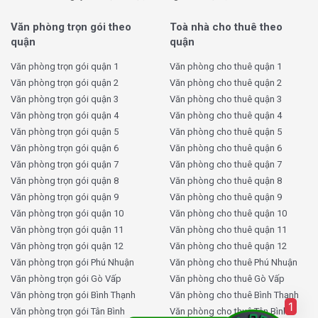
thiết kế sang trọng, tạo điều kiện thuận lợi cho các
cuộc gặp gỡ và hợp tác.
Văn phòng trọn gói theo
Toà nhà cho thuê theo
quận
quận
Nhờ những dịch vụ và trang thiết bị hiện đại, Tòa nhà
Văn phòng trọn gói quận 1
Văn phòng cho thuê quận 1
Saigon Finance Center cam kết mang lại một môi trường
Văn phòng trọn gói quận 2
Văn phòng cho thuê quận 2
làm việc chuyên nghiệp và thoải mái cho các doanh
Văn phòng trọn gói quận 3
Văn phòng cho thuê quận 3
nghiệp.
Văn phòng trọn gói quận 4
Văn phòng cho thuê quận 4
Giá thuê tòa nhà Saigon Finance
Văn phòng trọn gói quận 5
Văn phòng cho thuê quận 5
Văn phòng trọn gói quận 6
Văn phòng cho thuê quận 6
Center bao nhiêu tiền?
Văn phòng trọn gói quận 7
Văn phòng cho thuê quận 7
Văn phòng trọn gói quận 8
Văn phòng cho thuê quận 8
Loại chi phí
Mức phí
Văn phòng trọn gói quận 9
Văn phòng cho thuê quận 9
Văn phòng trọn gói quận 10
Văn phòng cho thuê quận 10
Giá thuê
27 USD/M²/Tháng
Văn phòng trọn gói quận 11
Văn phòng cho thuê quận 11
Phí dịch vụ
6 USD/M²/Tháng
Văn phòng trọn gói quận 12
Văn phòng cho thuê quận 12
Văn phòng trọn gói Phú Nhuận
Văn phòng cho thuê Phú Nhuận
Phí gửi xe máy
150.000 VND/Tháng
Văn phòng trọn gói Gò Vấp
Văn phòng cho thuê Gò Vấp
1.500.000
Phí gửi ô tô
Văn phòng trọn gói Bình Thạnh
Văn phòng cho thuê Bình Thạnh
VND/Tháng
1
Văn phòng trọn gói Tân Bình
Văn phòng cho thuê Tân Bình