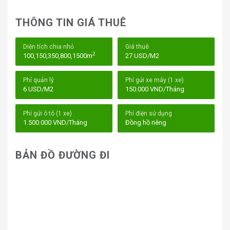
Saigon Finance Center hứa hẹn là một lựa chọn lý tưởng
cho các doanh nghiệp đang tìm kiếm không gian làm
THÔNG TIN GIÁ THUÊ
việc tại trung tâm thành phố.
Diện tích chia nhỏ
Giá thuê
2
100,150,350,800,1500m
27 USD/M2
Phí quản lý
Phí gửi xe máy (1 xe)
6 USD/M2
150.000 VND/Tháng
Phí gửi ô tô (1 xe)
Phí điện sử dụng
1.500.000 VND/Tháng
Đồng hồ riêng
BẢN ĐỒ ĐƯỜNG ĐI
Saigon Finance Center
I. Vị trí tòa nhà Saigon Finance Center – 9