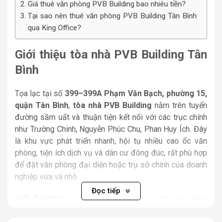
Giá thuê văn phòng PVB Building bao nhiêu tiền?
Tại sao nên thuê văn phòng PVB Building Tân Bình
qua King Office?
Giới thiệu tòa nhà PVB Building Tân
Bình
Tọa lạc tại số
399–399A Phạm Văn Bạch, phường 15,
quận Tân Bình
,
tòa nhà PVB Building
nằm trên tuyến
đường sầm uất và thuận tiện kết nối với các trục chính
như Trường Chinh, Nguyễn Phúc Chu, Phan Huy Ích. Đây
là khu vực phát triển nhanh, hội tụ nhiều cao ốc văn
phòng, tiện ích dịch vụ và dân cư đông đúc, rất phù hợp
để đặt văn phòng đại diện hoặc trụ sở chính của doanh
nghiệp vừa và nhỏ.
Đọc tiếp
PVB Building
trở thành điểm đến lý tưởng cho nhiều
startup, công ty logistics, văn phòng đại diện, phòng