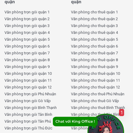
quận
quận
2. Hệ thống trang thiết bị PVB Building hiện đại –
vận hành ổn định
Văn phòng trọn gói quận 1
Văn phòng cho thuê quận 1
Văn phòng trọn gói quận 2
Văn phòng cho thuê quận 2
Thang máy tải trọng lớn, vận hành êm ái
, được
Văn phòng trọn gói quận 3
Văn phòng cho thuê quận 3
bảo trì định kỳ, giảm thiểu thời gian chờ đợi.
Văn phòng trọn gói quận 4
Văn phòng cho thuê quận 4
Hệ thống điều hòa âm trần trung tâm
, tiết kiệm
Văn phòng trọn gói quận 5
Văn phòng cho thuê quận 5
năng lượng, điều chỉnh theo từng phân khu trong văn
Văn phòng trọn gói quận 6
Văn phòng cho thuê quận 6
phòng.
Văn phòng trọn gói quận 7
Văn phòng cho thuê quận 7
Máy phát điện dự phòng công suất lớn
, tự động
Văn phòng trọn gói quận 8
Văn phòng cho thuê quận 8
chuyển mạch khi mất điện, đảm bảo hoạt động
Văn phòng trọn gói quận 9
Văn phòng cho thuê quận 9
không bị gián đoạn.
Văn phòng trọn gói quận 10
Văn phòng cho thuê quận 10
Hệ thống PCCC đạt chuẩn quốc gia
, gồm báo cháy
Văn phòng trọn gói quận 11
Văn phòng cho thuê quận 11
tự động, đầu phun sprinkler, bình chữa cháy, lối thoát
Văn phòng trọn gói quận 12
Văn phòng cho thuê quận 12
hiểm rõ ràng, biển chỉ dẫn dạ quang.
Văn phòng trọn gói Phú Nhuận
Văn phòng cho thuê Phú Nhuận
Camera an ninh lắp đặt tại mọi khu vực công
Văn phòng trọn gói Gò Vấp
Văn phòng cho thuê Gò Vấp
cộng
, giúp giám sát hiệu quả, nâng cao an ninh cho
Văn phòng trọn gói Bình Thạnh
Văn phòng cho thuê Bình Thạnh
1
tài sản và con người.
Văn phòng trọn gói Tân Bình
Văn phòng cho thuê Tân Bình
Hạ tầng sẵn sàng cho kết nối mạng – internet –
Văn phòng trọn gói Tân Phú
Văn phòng cho thuê Tân Phú
điện thoại
, giúp doanh nghiệp nhanh chóng thiết lập
Văn phòng trọn gói Thủ Đức
Văn phòng cho thuê Thủ Đức