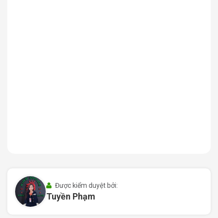
tế.
Nằm trên tuyến đường có
lưu lượng xe vừa phải
,
hạn chế kẹt xe vào giờ cao điểm, đảm bảo sự thông
suốt cho nhân viên và khách hàng ra vào văn phòng.
2. Môi trường kinh doanh năng động
Khu vực quanh tòa nhà tập trung nhiều
cao ốc văn
phòng
,
ngân hàng lớn (Vietcombank, BIDV, ACB)
,
cửa hàng tiện lợi
,
café doanh nhân
,
spa – thẩm
mỹ
,
phòng khám
, tạo thành một
hệ sinh thái phục
vụ công việc hoàn chỉnh
.
Khu dân cư đông đúc
, lưu lượng người lao động và
học sinh – sinh viên cao, thuận lợi để phát triển các
ngành nghề như: đào tạo, bảo hiểm, dược phẩm, tiêu
dùng nhanh, công nghệ,…
Được kiểm duyệt bởi:
Tọa lạc gần các
chợ truyền thống
và
siêu thị hiện
Tuyền Phạm
đại
, thuận tiện mua sắm, sinh hoạt cho nhân viên văn
phòng.