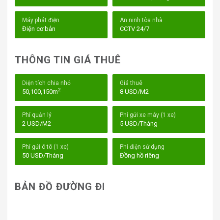
Hòa, Phường 12, Quận Tân Bình
Máy phát điện
An ninh tòa nhà
Điện cơ bản
CCTV 24/7
Vị trí của tòa nhà
PHL Building
có thể nói là một trong
những yếu tố quyết định giúp tòa nhà trở thành điểm đến
lý tưởng cho các doanh nghiệp. Được tọa lạc tại đường
THÔNG TIN GIÁ THUÊ
Cộng Hòa
, Phường 12, Quận Tân Bình, tòa nhà nằm
trong khu vực chiến lược với kết nối giao thông thuận
Diện tích chia nhỏ
Giá thuê
tiện, đặc biệt gần sân bay quốc tế
Tân Sơn Nhất
– cửa
2
50,100,150m
8 USD/M2
ngõ quan trọng của thành phố.
Phí quản lý
Phí gửi xe máy (1 xe)
2 USD/M2
5 USD/Tháng
Phí gửi ô tô (1 xe)
Phí điện sử dụng
50 USD/Tháng
Đồng hồ riêng
BẢN ĐỒ ĐƯỜNG ĐI