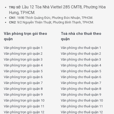
Lầu 12 Tòa Nhà Viettel 285 CMT8, Phường Hòa
TRỤ SỞ
:
Hưng, TPHCM.
CN1
: 169B Thích Quảng Đức, Phường Đức Nhuận, TPHCM.
CN2
: 9/2 Nguyễn Thiện Thuật, Phường Bình Thạnh, TPHCM.
Khu vực để xe tòa nhà PHL Building – 109 Cộng Hòa,
Phường 12, Quận Tân Bình
Văn phòng trọn gói theo
Toà nhà cho thuê theo
quận
quận
2. Trang thiết bị PHL Office:
Văn phòng trọn gói quận 1
Văn phòng cho thuê quận 1
Văn phòng trọn gói quận 2
Văn phòng cho thuê quận 2
Thang máy tốc độ cao:
Đảm bảo việc di chuyển
Văn phòng trọn gói quận 3
Văn phòng cho thuê quận 3
nhanh chóng và thuận tiện giữa các tầng.
Văn phòng trọn gói quận 4
Văn phòng cho thuê quận 4
Hệ thống điều hòa không khí:
Đảm bảo không gian
Văn phòng trọn gói quận 5
Văn phòng cho thuê quận 5
làm việc luôn mát mẻ, dễ chịu.
Văn phòng trọn gói quận 6
Văn phòng cho thuê quận 6
Internet tốc độ cao và điện thoại:
Sẵn có đường
Văn phòng trọn gói quận 7
Văn phòng cho thuê quận 7
dây internet tốc độ cao và hệ thống điện thoại sẵn
Văn phòng trọn gói quận 8
Văn phòng cho thuê quận 8
sàng phục vụ.
Văn phòng trọn gói quận 9
Văn phòng cho thuê quận 9
Hệ thống phòng cháy chữa cháy tự động:
Đảm
Văn phòng trọn gói quận 10
Văn phòng cho thuê quận 10
bảo sự an toàn tuyệt đối cho người sử dụng tòa nhà.
Văn phòng trọn gói quận 11
Văn phòng cho thuê quận 11
Văn phòng trọn gói quận 12
Văn phòng cho thuê quận 12