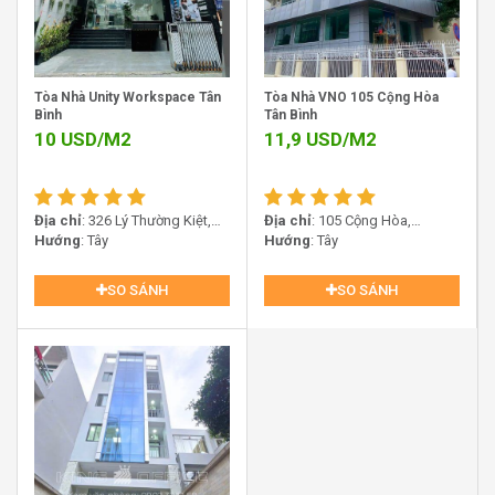
xanh, cây xanh được bố trí hợp lý để tạo không khí
trong lành, dễ chịu cho các nhân viên làm việc.
Cầu thang máy và lối đi thông thoáng:
Di chuyển
giữa các tầng rất dễ dàng và thuận tiện, phù hợp với
Tòa Nhà Unity Workspace Tân
Tòa Nhà VNO 105 Cộng Hòa
các hoạt động văn phòng thường xuyên.
Bình
Tân Bình
10
USD/M2
11,9
USD/M2
Địa chỉ
: 326 Lý Thường Kiệt,
Địa chỉ
: 105 Cộng Hòa,
Phường Tân Hòa, TP.HCM
Hướng
: Tây
Phường Bảy Hiền, TP.HCM
Hướng
: Tây
SO SÁNH
SO SÁNH
Quy mô thiết kế tòa nhà PHL Building – 109 Cộng Hòa,
Phường 12, Quận Tân Bình
III. Dịch vụ và trang thiết bị tại văn phòng