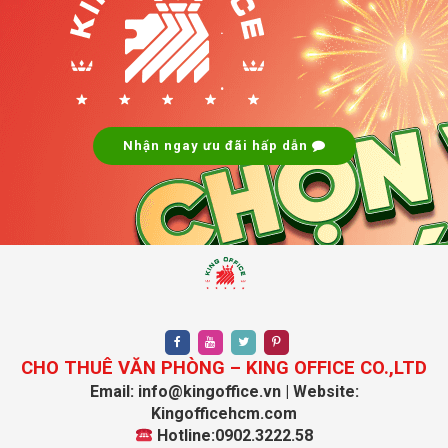
Hòa, Phường 12, Quận Tân Bình
.
1. Dịch vụ văn phòng PHL Building:
.
Quản lý tòa nhà chuyên nghiệp:
Đội ngũ nhân viên
quản lý tòa nhà có kinh nghiệm, luôn sẵn sàng hỗ trợ
khách hàng mọi lúc mọi nơi.
Nhận ngay ưu đãi hấp dẫn
Bảo vệ và an ninh 24/7:
Hệ thống an ninh được đảm
bảo với bảo vệ trực 24/7, camera giám sát, và các
biện pháp bảo vệ tòa nhà.
Dịch vụ lễ tân:
Đội ngũ lễ tân chuyên nghiệp, thân
thiện, luôn hỗ trợ khách hàng trong các công việc hành
chính, giao dịch.
CHO THUÊ VĂN PHÒNG – KING OFFICE CO.,LTD
Email: info@kingoffice.vn | Website:
Kingofficehcm.com
Hotline:0902.3222.58