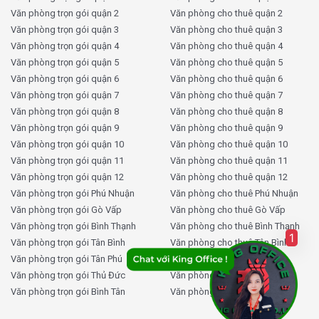
KingOffice
là đơn vị tiên phong và có gần 20 năm kinh
Văn phòng trọn gói quận 2
Văn phòng cho thuê quận 2
nghiệm chuyên sâu trong lĩnh vực tư vấn và cho
thuê
Văn phòng trọn gói quận 3
Văn phòng cho thuê quận 3
Văn phòng trọn gói quận 4
Văn phòng cho thuê quận 4
văn phòng
tại TP.HCM. Khi làm việc với KingOffice,
Văn phòng trọn gói quận 5
Văn phòng cho thuê quận 5
khách hàng không chỉ đơn thuần được giới thiệu mặt
Văn phòng trọn gói quận 6
Văn phòng cho thuê quận 6
bằng cho thuê, mà còn nhận được một giải pháp toàn
Văn phòng trọn gói quận 7
Văn phòng cho thuê quận 7
diện, tối ưu hoá mọi nguồn lực trong quá trình tìm kiếm
Văn phòng trọn gói quận 8
Văn phòng cho thuê quận 8
và thiết lập văn phòng:
Văn phòng trọn gói quận 9
Văn phòng cho thuê quận 9
Văn phòng trọn gói quận 10
Văn phòng cho thuê quận 10
Quản lý hơn 2000 tòa nhà trên toàn TP.HCM:
Từ
Văn phòng trọn gói quận 11
Văn phòng cho thuê quận 11
hạng A đến C, từ văn phòng truyền thống đến chia sẻ
Văn phòng trọn gói quận 12
Văn phòng cho thuê quận 12
– dễ dàng chọn đúng không gian phù hợp về giá, vị trí
Văn phòng trọn gói Phú Nhuận
Văn phòng cho thuê Phú Nhuận
và tiện ích.
Văn phòng trọn gói Gò Vấp
Văn phòng cho thuê Gò Vấp
Báo giá nhanh chỉ trong 5 phút:
Dựa trên diện tích,
Văn phòng trọn gói Bình Thạnh
Văn phòng cho thuê Bình Thạnh
ngân sách và vị trí bạn yêu cầu, KingOffice gửi ngay
1
Văn phòng trọn gói Tân Bình
Văn phòng cho thuê Tân Bình
bảng giá chi tiết và danh sách văn phòng tiềm năng.
Văn phòng trọn gói Tân Phú
Văn phòng cho thuê Tân Phú
Cập nhật giá thuê và diện tích trống liên tục:
Văn phòng trọn gói Thủ Đức
Văn phòng cho thuê Thủ Đức
Thông tin tại ITD Building được thu thập và xác minh
Văn phòng trọn gói Bình Tân
Văn phòng cho thuê Bình Tân
mỗi ngày – đảm bảo luôn chính xác, minh bạch,
không lỗi thời.