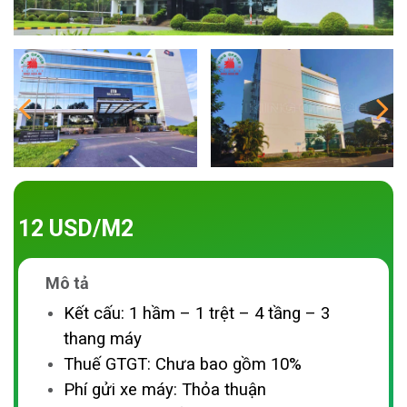
12 USD/M2
Mô tả
Kết cấu: 1 h
ầm – 1 trệt – 4 tầng – 3
thang máy
Thuế GTGT: Chưa bao gồm 10%
Phí gửi xe máy: Thỏa thuận