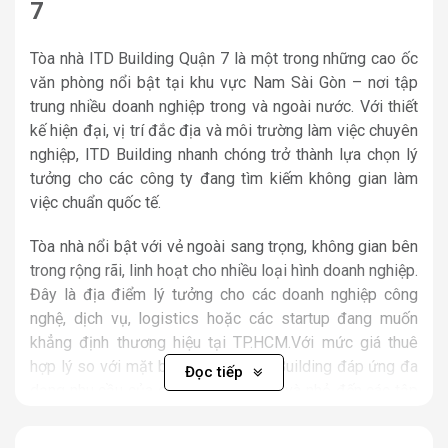
7
Tòa nhà ITD Building Quận 7 là một trong những cao ốc
văn phòng nổi bật tại khu vực Nam Sài Gòn – nơi tập
trung nhiều doanh nghiệp trong và ngoài nước. Với thiết
kế hiện đại, vị trí đắc địa và môi trường làm việc chuyên
nghiệp, ITD Building nhanh chóng trở thành lựa chọn lý
tưởng cho các công ty đang tìm kiếm không gian làm
việc chuẩn quốc tế.
Tòa nhà nổi bật với vẻ ngoài sang trọng, không gian bên
trong rộng rãi, linh hoạt cho nhiều loại hình doanh nghiệp.
Đây là địa điểm lý tưởng cho các doanh nghiệp công
nghệ, dịch vụ, logistics hoặc các startup đang muốn
khẳng định thương hiệu tại TP.HCM.Với mức giá thuê
hợp lý so với mặt bằng chung, ITD Building đáp ứng đa
Đọc tiếp
dạng nhu cầu của doanh nghiệp vừa và nhỏ đến các tập
đoàn lớn.