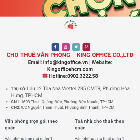
Phí quản lý
3,5 USD/M²/Tháng
Thuế VAT
10%
Tiền điện
Có đồng hồ riêng
Phí gửi xe máy
Thỏa thuận
Phí gửi ô tô
Thỏa thuận
CHO THUÊ VĂN PHÒNG – KING OFFICE CO.,LTD
Phí ngoài giờ
Thỏa thuận
Email: info@kingoffice.vn | Website:
Kingofficehcm.com
Thời gian thuê
Từ 2 năm trở lên
Hotline:0902.3222.58
Lưu ý: Giá thuê và diện tích trống có thể thay đổi theo
Lầu 12 Tòa Nhà Viettel 285 CMT8, Phường Hòa
TRỤ SỞ
:
thời điểm. Vui lòng liên hệ KingOffice để được báo giá
Hưng, TPHCM.
chính xác và cập nhật diện tích trống mới nhất tại ITD
CN1
: 169B Thích Quảng Đức, Phường Đức Nhuận, TPHCM.
Building.
CN2
: 9/2 Nguyễn Thiện Thuật, Phường Bình Thạnh, TPHCM.
Tại sao nên thuê văn phòng ITD
Văn phòng trọn gói theo
Toà nhà cho thuê theo
quận
quận
Building Quận 7 tại KingOffice?
Văn phòng trọn gói quận 1
Văn phòng cho thuê quận 1