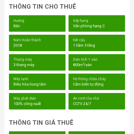
THÔNG TIN CHO THUÊ
Hướng
Xếp hạng
Bắc
Văn phòng hạng C
Năm hoàn thành
Kết cấu
2018
1 hầm 5 tầng
Thang máy
Diện tích 1 sàn
2
3 thang máy
800m
/sàn
Máy lạnh
Hệ thống chữa cháy
Điều hòa trung tâm
Cảm biến tự động
Tòa Nhà ITD Building Khu Chế Xuất Tân Thuận Quận 7
Máy phát điện
An ninh tòa nhà
I. Vị trí tòa nhà ITD Building – 01 Sáng Tạo,
100% công suất
CCTV 24/7
Phường Tân Thuận Đông, Quận 7
Tòa nhà ITD Building tọa lạc trên đường Sáng Tạo,
THÔNG TIN GIÁ THUÊ
phường Tân Thuận Đông, một trong những khu vực phát