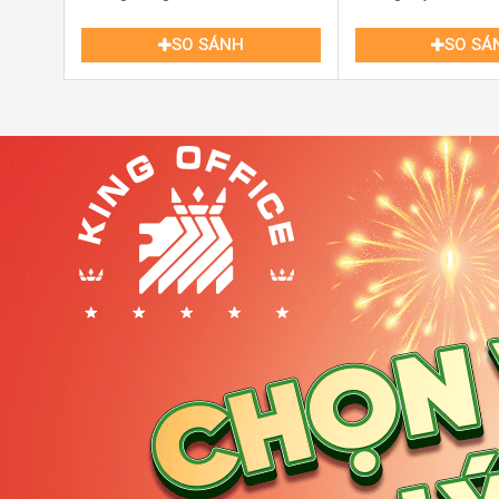
SO SÁNH
SO SÁ
Lễ Tân Toà Nhà The Waterfront Saigon Tower Tôn Đứ
II. Quy mô và thiết kế The Waterfront Saigo
The Waterfront Saigon không chỉ ghi điểm ở vị trí mà 
hợp lý và tính linh hoạt trong không gian văn phòng.
Tổng quy mô:
27 tầng cao cùng 4 tầng hầm rộng rã
Diện tích sử dụng:
Gần 6.000m² sàn văn phòng, diệ
hợp cho doanh nghiệp lớn đến vừa và nhỏ.
Thiết kế hiện đại:
Phong cách Singapore tinh tế, tối