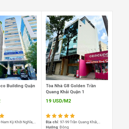
co Building Quận
Tòa Nhà G8 Golden Trần
Quang Khải Quận 1
2
19
USD/M2
68 Nam Kỳ Khởi Nghĩa,
Địa chỉ
: 97-99 Trần Quang Khải,
n, TP.HCM
Phường Tân Định, TP HCM
Hướng
: Đông