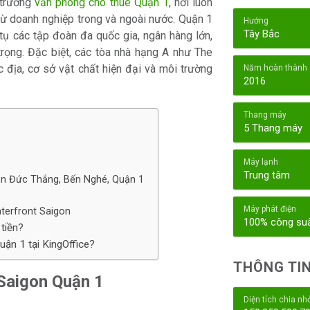
 trường
văn phòng cho thuê Quận 1
, nơi luôn
từ doanh nghiệp trong và ngoài nước. Quận 1
Hướng
Tây Bắc
i tụ các tập đoàn đa quốc gia, ngân hàng lớn,
rọng. Đặc biệt, các tòa nhà hạng A như The
 địa, cơ sở vật chất hiện đại và môi trường
Năm hoàn thành
2016
Thang máy
5 Thang máy
Máy lạnh
Trung tâm
Tôn Đức Thắng, Bến Nghé, Quận 1
Máy phát điện
Waterfront Saigon
100% công su
tiền?
ận 1 tại KingOffice?
THÔNG TIN
 Saigon Quận 1
Diện tích chia nh