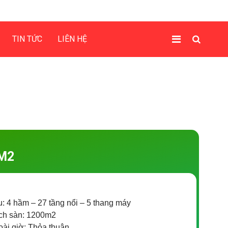
TIN TỨC
LIÊN HỆ
M2
u: 4 hầm – 27 tầng nổi – 5 thang máy
ích sàn: 1200m2
oài giờ: Thỏa thuận.