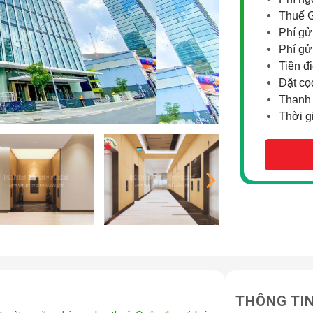
Thuế 
Phí gử
Phí gử
Tiền đ
Đặt cọ
Thanh 
Thời g
THÔNG TI