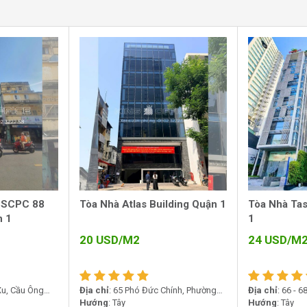
t ngân hàng lớn như Vietcombank, HSBC,
ư Le Meridien Saigon, Saigon Trade Center.
 Waterfront Saigon không chỉ mang lại lợi thế
thương hiệu cho bất kỳ doanh nghiệp nào đặt
 SCPC 88
Tòa Nhà Atlas Building Quận 1
Tòa Nhà Tas
n 1
1
20
USD/M2
24
USD/M
 Xu, Cầu Ông
Địa chỉ
: 65 Phó Đức Chính, Phường
Địa chỉ
: 66 - 
ệt Nam
Bến Thành, Hồ Chí Minh
Hướng
: Tây
Phường Sài Gò
Hướng
: Tây