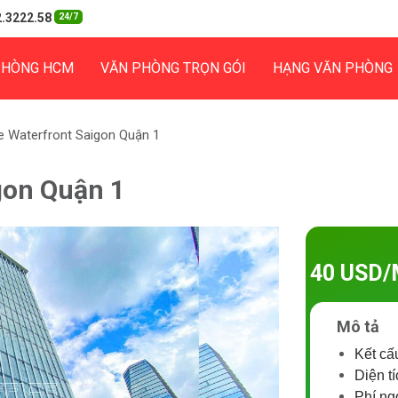
.3222.58
24/7
PHÒNG HCM
VĂN PHÒNG TRỌN GÓI
HẠNG VĂN PHÒNG
e Waterfront Saigon Quận 1
gon Quận 1
40 USD/
Mô tả
Kết cấ
Diện t
Phí ng