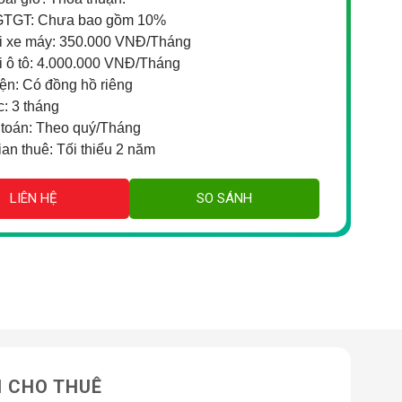
GTGT: Chưa bao gồm 10%
i xe máy: 350.000 VNĐ/Tháng
i ô tô: 4.000.000 VNĐ/Tháng
iện: Có đồng hồ riêng
c: 3 tháng
toán: Theo quý/Tháng
ian thuê: Tối thiểu 2 năm
LIÊN HỆ
SO SÁNH
N CHO THUÊ