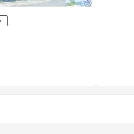
 nội khu như hồ bơi, phòng gym, vườn treo,…
ng gian tại đây không chỉ là nơi để làm việc,
The Waterfront Saigon mang đến sự cân bằng
 1-1A Tôn Đức Thắng, Bến Nghé, Quận
n thuê văn phòng và The Waterfront Saigon sở
Thắng
, phường Bến Nghé, Quận 1. Đây là khu
mọi quận trong TP.HCM.
, đường Hàm Nghi, Nguyễn Hữu Cảnh giúp
 trở nên nhanh chóng.
ờng Mê Linh chỉ vài bước chân, chỉ 50m đến
l, 400m đến Majestic Hotel.