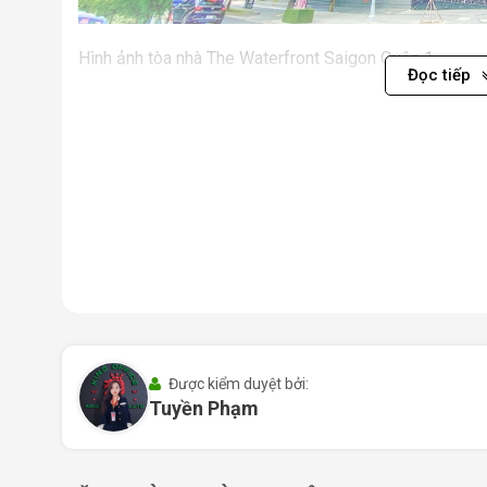
Hình ảnh tòa nhà The Waterfront Saigon Quận 1
Đọc tiếp
Sở hữu 10 tầng văn phòng cho thuê cùng loạt tiện ích
tòa nhà đáp ứng mọi nhu cầu làm việc và thư giãn. Khô
mà còn giúp nhân viên tái tạo năng lượng hiệu quả. 
hoàn hảo giữa công việc và cuộc sống.
I. Vị trí tòa nhà The Waterfront Saigon –
1
Vị trí luôn là yếu tố tiên quyết khi doanh nghiệp chọ
hữu lợi thế vàng khi tọa lạc tại số
1-1A-2 Tôn Đức 
vực trung tâm tài chính sầm uất, dễ dàng kết nối với 
Được kiểm duyệt bởi:
Giao thông thuận tiện:
Nằm gần đại lộ Đông Tây
Tuyền Phạm
việc di chuyển qua Quận 2, Quận 4, Quận Bình Thạnh
Liền kề các công trình trọng điểm:
Cách Công trư
Vietcombank Tower, 260m đến Liberty Central Hote