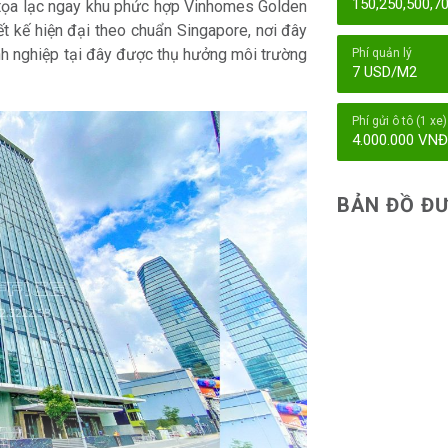
150,250,500,7
 tọa lạc ngay khu phức hợp Vinhomes Golden
ết kế hiện đại theo chuẩn Singapore, nơi đây
h nghiệp tại đây được thụ hưởng môi trường
Phí quản lý
7 USD/M2
Phí gửi ô tô (1 xe)
4.000.000 VN
BẢN ĐỒ ĐƯ