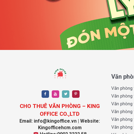
hoạt cho nhiều mô hình văn phòng khác nhau.
Không gian xanh:
Vườn treo, hồ bơi và khu giải trí
cho nhân viên sau giờ làm việc.
Quy mô lớn cùng lối kiến trúc hiện đại và tối ưu tại 
làm việc lý tưởng, không chỉ giúp tăng hiệu suất côn
thể nhân viên.
Văn phò
Văn phòng 
Văn phòng 
Văn phòng 
CHO THUÊ VĂN PHÒNG – KING
Văn phòng 
OFFICE CO.,LTD
Văn phòng 
Email: info@kingoffice.vn | Website:
Văn phòng 
Kingofficehcm.com