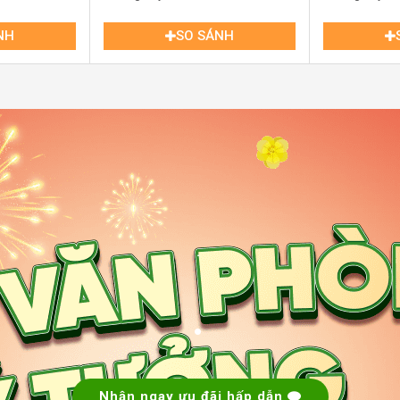
NH
SO SÁNH
c Thắng Quận 1
n
.
còn tạo sức hút nhờ thiết kế hiện đại, quy mô
.
i.
n tích sàn mỗi tầng lên đến hơn 919m², phù
 ưu ánh sáng tự nhiên, bố trí không gian linh
Nhận ngay ưu đãi hấp dẫn