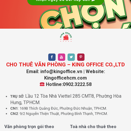
CHO THUÊ VĂN PHÒNG – KING OFFICE CO.,LTD
Email: info@kingoffice.vn | Website:
Khu vực Pantry Pearl 5 Center Quận 3
Kingofficehcm.com
2. Trang thiết bị và tiện ích hiện đại:
Hotline:0902.3222.58
Lầu 12 Tòa Nhà Viettel 285 CMT8, Phường Hòa
Đầy đủ nội thất
: Các văn phòng tại Pearl 5 Center
TRỤ SỞ
:
Hưng, TPHCM.
được trang bị đầy đủ bàn làm việc, tủ hồ sơ, máy in
CN1
: 169B Thích Quảng Đức, Phường Đức Nhuận, TPHCM.
và máy photocopy, giúp các doanh nghiệp tiết kiệm
CN2
: 9/2 Nguyễn Thiện Thuật, Phường Bình Thạnh, TPHCM.
chi phí trang bị.
Internet và Wi-Fi tốc độ cao
: Dịch vụ Internet và
Văn phòng trọn gói theo
Toà nhà cho thuê theo