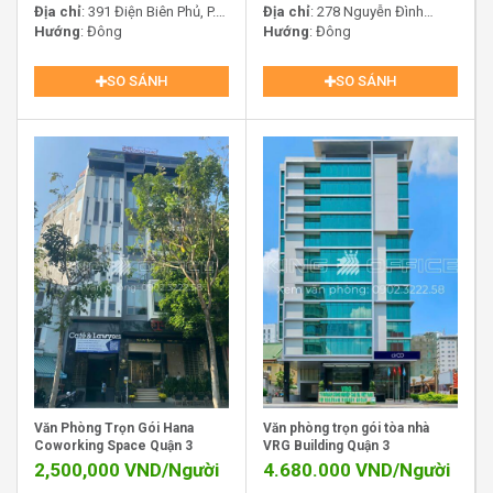
dàng lựa chọn không gian làm việc phù hợp.
Địa chỉ
: 391 Điện Biên Phủ, P.
Địa chỉ
: 278 Nguyễn Đình
Bàn Cờ, TP.HCM
Hướng
: Đông
Chiểu, Phường Xuân Hòa, Quận
Hướng
: Đông
Tầng và các khu vực chung
: Pearl 5 Center có
3, TP.HCM
nhiều tầng văn phòng được thiết kế hiện đại, thoáng
SO SÁNH
SO SÁNH
mát và đầy đủ tiện nghi, tạo không gian làm việc lý
tưởng cho nhân viên và các cuộc họp.
Pearl 5 Center Quận 3 Full nội thất
Văn Phòng Trọn Gói Hana
Văn phòng trọn gói tòa nhà
Coworking Space Quận 3
VRG Building Quận 3
2. Thiết kế tối ưu và hiện đại:
2,500,000
VND/Người
4.680.000
VND/Người