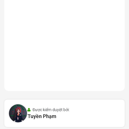
Sự kết nối với các tiện ích xung quanh
: Tòa nhà gần
các trung tâm mua sắm, ngân hàng, nhà hàng, khu vực
vui chơi giải trí, giúp nhân viên và khách hàng có thể
tiếp cận đầy đủ các dịch vụ thiết yếu.
Vị trí trung tâm của Pearl 5 Center mang lại sự thuận
tiện tối đa cho các doanh nghiệp, giúp gia tăng sự
chuyên nghiệp và nâng cao cơ hội kinh doanh.
Được kiểm duyệt bởi:
Tuyền Phạm