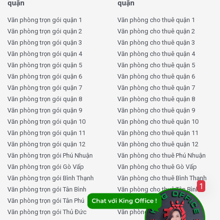
Wi-Fi tốc độ cao miễn phí giúp công việc diễn ra
quận
quận
suôn sẻ và không bị gián đoạn.
Văn phòng trọn gói quận 1
Văn phòng cho thuê quận 1
Trà và cà phê miễn phí
: Các nhân viên và khách
Văn phòng trọn gói quận 2
Văn phòng cho thuê quận 2
hàng có thể thưởng thức trà và cà phê miễn phí tại
Văn phòng trọn gói quận 3
Văn phòng cho thuê quận 3
khu vực ăn uống, tạo ra một không gian thư giãn giữa
Văn phòng trọn gói quận 4
Văn phòng cho thuê quận 4
những giờ làm việc căng thẳng.
Văn phòng trọn gói quận 5
Văn phòng cho thuê quận 5
Vệ sinh và dịch vụ hỗ trợ hàng ngày
: Tòa nhà cung
Văn phòng trọn gói quận 6
Văn phòng cho thuê quận 6
cấp dịch vụ vệ sinh định kỳ và các dịch vụ hỗ trợ
Văn phòng trọn gói quận 7
Văn phòng cho thuê quận 7
khác như in ấn, giúp không gian làm việc luôn sạch sẽ
Văn phòng trọn gói quận 8
Văn phòng cho thuê quận 8
và đầy đủ tiện nghi.
Văn phòng trọn gói quận 9
Văn phòng cho thuê quận 9
Văn phòng trọn gói quận 10
Văn phòng cho thuê quận 10
Tham khảo thêm:
Coworking Space là gì? Giá
Văn phòng trọn gói quận 11
Văn phòng cho thuê quận 11
thuê văn phòng Co Working Space giá rẻ?
Văn phòng trọn gói quận 12
Văn phòng cho thuê quận 12
Văn phòng trọn gói Phú Nhuận
Văn phòng cho thuê Phú Nhuận
Giá thuê văn phòng trọn gói Pearl 5
Văn phòng trọn gói Gò Vấp
Văn phòng cho thuê Gò Vấp
Văn phòng trọn gói Bình Thạnh
Văn phòng cho thuê Bình Thạnh
Center bao nhiêu tiền?
1
Văn phòng trọn gói Tân Bình
Văn phòng cho thuê Tân Bình
Văn phòng trọn gói Tân Phú
Văn phòng cho thuê Tân Phú
Giá thuê văn phòng tại Pearl 5 Center Quận 3 phụ thuộc
Văn phòng trọn gói Thủ Đức
Văn phòng cho thuê Thủ Đức
vào diện tích và các yêu cầu của khách hàng. Để có báo