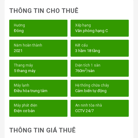
THÔNG TIN CHO THUÊ
Hướng
Xếp hạng
Đông
Văn phòng hạng C
Năm hoàn thành
Kết cấu
2021
3 hầm 18 tầng
Tòa nhà văn phòng Pearl 5 Center Quận 3
Thang máy
Diện tích 1 sàn
2
5 thang máy
760m
/sàn
Dù bạn là một startup, một doanh nghiệp vừa và nhỏ hay
một công ty lớn, Pearl 5 Center đều cung cấp các giải
Máy lạnh
Hệ thống chữa cháy
pháp không gian làm việc linh hoạt, đầy đủ dịch vụ, giúp
Điều hòa trung tâm
Cảm biến tự động
bạn tiết kiệm chi phí và tối ưu hóa hiệu quả công việc.
Đặc biệt, các tiện ích tại Pearl 5 Center còn giúp bạn
Máy phát điện
An ninh tòa nhà
phát triển mối quan hệ với các đối tác, nâng cao hình ảnh
Điện cơ bản
CCTV 24/7
doanh nghiệp và tạo dựng một môi trường làm việc
chuyên nghiệp.
THÔNG TIN GIÁ THUÊ
I. Vị trí tòa nhà văn phòng Pearl 5 Center – 5