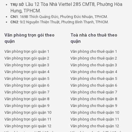
Lễ tân làm việc giờ hành chính, hỗ trợ tiếp khách
Lầu 12 Tòa Nhà Viettel 285 CMT8, Phường Hòa
TRỤ SỞ
:
Hưng, TPHCM.
và hướng dẫn thông tin nhanh chóng, lịch sự
.
CN1
: 169B Thích Quảng Đức, Phường Đức Nhuận, TPHCM.
Bảo vệ an ninh trực 24/7
, kết hợp với hệ thống
CN2
: 9/2 Nguyễn Thiện Thuật, Phường Bình Thạnh, TPHCM.
camera giám sát toàn bộ khu vực công cộng như
hành lang, bãi đậu xe, thang máy… đảm bảo an toàn
Văn phòng trọn gói theo
Toà nhà cho thuê theo
tuyệt đối.
quận
quận
Vệ sinh khu vực chung hàng ngày
, giữ gìn không
Văn phòng trọn gói quận 1
Văn phòng cho thuê quận 1
gian sạch sẽ, đặc biệt là hành lang, nhà vệ sinh, thang
Văn phòng trọn gói quận 2
Văn phòng cho thuê quận 2
máy.
Văn phòng trọn gói quận 3
Văn phòng cho thuê quận 3
Đội ngũ quản lý tòa nhà chuyên nghiệp
, hỗ trợ xử
Văn phòng trọn gói quận 4
Văn phòng cho thuê quận 4
lý mọi vấn đề kỹ thuật, sự cố hoặc yêu cầu của khách
Văn phòng trọn gói quận 5
Văn phòng cho thuê quận 5
thuê kịp thời.
Văn phòng trọn gói quận 6
Văn phòng cho thuê quận 6
Miễn phí phí làm việc ngoài giờ
, cực kỳ lý tưởng
Văn phòng trọn gói quận 7
Văn phòng cho thuê quận 7
cho các doanh nghiệp có ca làm việc kéo dài hoặc
Văn phòng trọn gói quận 8
Văn phòng cho thuê quận 8
hoạt động linh hoạt theo dự án.
Văn phòng trọn gói quận 9
Văn phòng cho thuê quận 9
Văn phòng trọn gói quận 10
Văn phòng cho thuê quận 10
2. Trang thiết bị hiện đại – đảm bảo tiện nghi, an
Văn phòng trọn gói quận 11
Văn phòng cho thuê quận 11
toàn
Văn phòng trọn gói quận 12
Văn phòng cho thuê quận 12