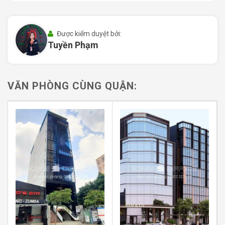
Văn Trỗi.
Vincom Cộng Hòa, Lotte Mart, Etown và nhiều
Được kiểm duyệt bởi:
trung tâm thương mại chỉ trong bán kính 1km
,
Tuyền Phạm
đáp ứng mọi nhu cầu ăn uống, mua sắm, giải trí của
nhân viên và khách hàng.
Không chỉ thuận lợi về vị trí, tòa nhà còn
được bao
VĂN PHÒNG CÙNG QUẬN:
quanh bởi hàng loạt ngân hàng lớn như
Vietcombank, BIDV, ACB
, tạo điều kiện thuận lợi cho
giao dịch tài chính, mở tài khoản công ty. Đồng thời, các
quán cà phê, nhà hàng, trung tâm thể dục thể thao và
siêu thị tiện lợi cũng hiện diện dày đặc xung quanh,
mang lại sự tiện nghi vượt trội trong cuộc sống làm việc
hằng ngày.
II. Quy mô và thiết kế tòa nhà MID Building
1. Quy mô M.I.D Building