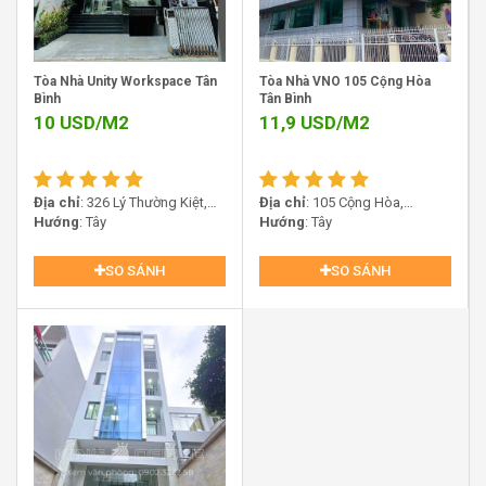
những doanh nghiệp mong muốn đầu tư phát triển ổn
định, lâu dài.
Tòa Nhà Unity Workspace Tân
Tòa Nhà VNO 105 Cộng Hòa
Với quy mô vừa phải,
MID Building Tân Bình
không chỉ
Bình
Tân Bình
giúp doanh nghiệp tối ưu chi phí thuê mà còn mang lại
10
USD/M2
11,9
USD/M2
cảm giác thân thiện, dễ kiểm soát vận hành, đặc biệt phù
hợp cho các doanh nghiệp chú trọng hiệu quả sử dụng
diện tích.
Địa chỉ
: 326 Lý Thường Kiệt,
Địa chỉ
: 105 Cộng Hòa,
Phường Tân Hòa, TP.HCM
Hướng
: Tây
Phường Bảy Hiền, TP.HCM
Hướng
: Tây
SO SÁNH
SO SÁNH
Tòa nhà văn phòng MID Building Tân Bình