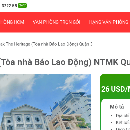
.3222.58
24/7
PHÒNG HCM
VĂN PHÒNG TRỌN GÓI
HẠNG VĂN PHÒNG
ak The Heritage (Tòa nhà Báo Lao Động) Quận 3
(Tòa nhà Báo Lao Động) NTMK Q
26 USD/
Mô tả
Địa ch
Kết cấu
Diện t