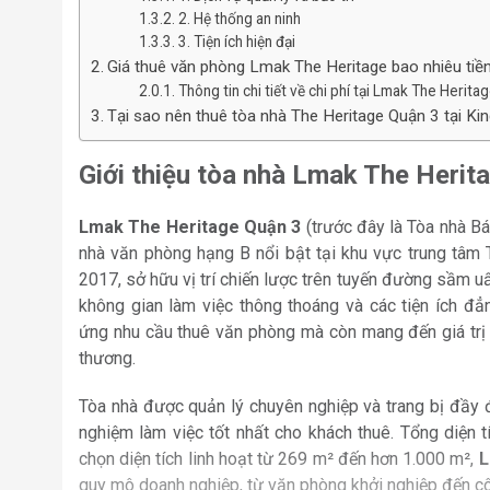
2. Hệ thống an ninh
3. Tiện ích hiện đại
Giá thuê văn phòng Lmak The Heritage bao nhiêu tiề
Thông tin chi tiết về chi phí tại Lmak The Herita
Tại sao nên thuê tòa nhà The Heritage Quận 3 tại Ki
Giới thiệu tòa nhà Lmak The Herit
Lmak The Heritage Quận 3
(trước đây là Tòa nhà Bá
nhà văn phòng hạng B nổi bật tại khu vực trung tâm
2017, sở hữu vị trí chiến lược trên tuyến đường sầm uất
không gian làm việc thông thoáng và các tiện ích đ
ứng nhu cầu thuê văn phòng mà còn mang đến giá trị v
thương.
Tòa nhà được quản lý chuyên nghiệp và trang bị đầy đ
nghiệm làm việc tốt nhất cho khách thuê. Tổng diện 
chọn diện tích linh hoạt từ 269 m² đến hơn 1.000 m²,
L
quy mô doanh nghiệp, từ văn phòng khởi nghiệp đến côn