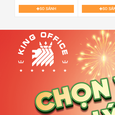
3. Giao thông thuận lợi
:
SO SÁNH
SO SÁ
Kết nối dễ dàng đến các tuyến đường chính như C
Khởi Nghĩa.
Thuận tiện tiếp cận các phương tiện giao thông cô
Metro số 2 dự kiến đi qua khu vực này).