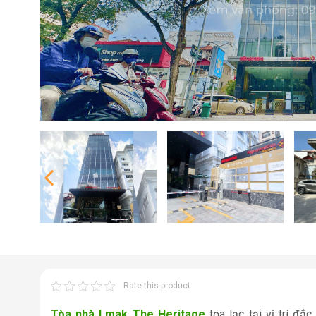
Rate this product
Tòa nhà Lmak The Heritage
tọa lạc tại vị trí đắ