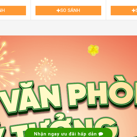
NH
SO SÁNH
ách Mạng Tháng 8, Điện Biên Phủ và Nam Kỳ
ng cộng như xe buýt và tàu điện Metro (tuyến
.
.
Nhận ngay ưu đãi hấp dẫn