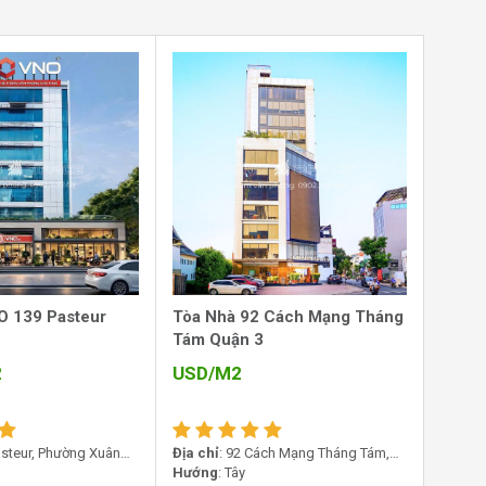
O 139 Pasteur
Tòa Nhà 92 Cách Mạng Tháng
Tám Quận 3
2
USD/M2
asteur, Phường Xuân
Địa chỉ
: 92 Cách Mạng Tháng Tám,
Phường Xuân Hòa, TP.HCM
Hướng
: Tây