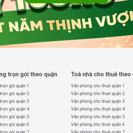
à tối ưu hóa không gian, mang lại môi trường
ng trọn gói theo quận
Toà nhà cho thuê theo
trọn gói quận 1
Văn phòng cho thuê quận 1
e cho nhân viên và khách hàng.
 tích sử dụng.
trọn gói quận 2
Văn phòng cho thuê quận 2
trọn gói quận 3
Văn phòng cho thuê quận 3
trọn gói quận 4
Văn phòng cho thuê quận 4
trọn gói quận 5
Văn phòng cho thuê quận 5
trọn gói quận 6
Văn phòng cho thuê quận 6
nh hoạt từ 269 m², 533 m² đến 1.066 m².
trọn gói quận 7
Văn phòng cho thuê quận 7
ian làm việc thông thoáng và thoải mái.