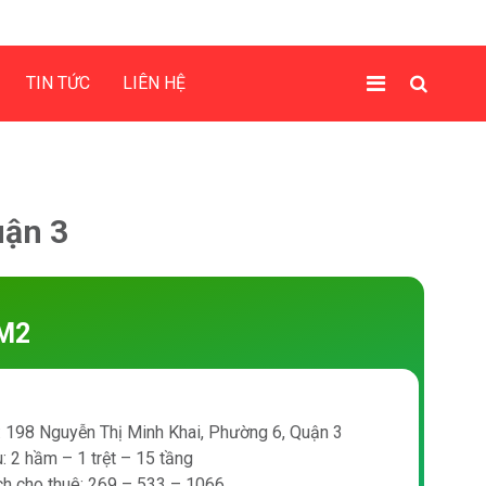
TIN TỨC
LIÊN HỆ
uận 3
M2
ỉ: 198 Nguyễn Thị Minh Khai, Phường 6, Quận 3
: 2 hầm – 1 trệt – 15 tầng
ích cho thuê: 269 – 533 – 1066