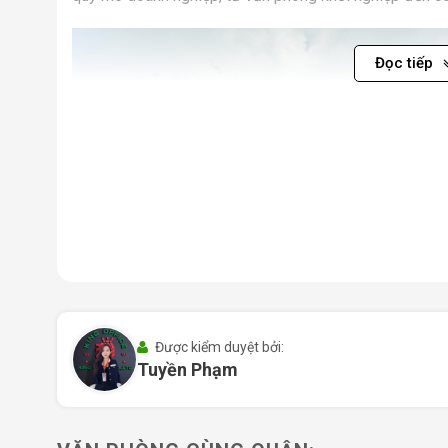
Đọc tiếp
Được kiểm duyệt bởi:
Tuyền Phạm
Toà nhà Lmak The Heritage Quận 3