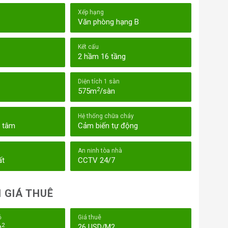
Xếp hạng
Văn phòng hạng B
Kết cấu
2 hầm 16 tầng
Diện tích 1 sàn
2
575m
/sàn
Hệ thống chữa cháy
g tâm
Cảm biến tự động
An ninh tòa nhà
ất
CCTV 24/7
 GIÁ THUÊ
ỏ
Giá thuê
2
m
26 USD/M2