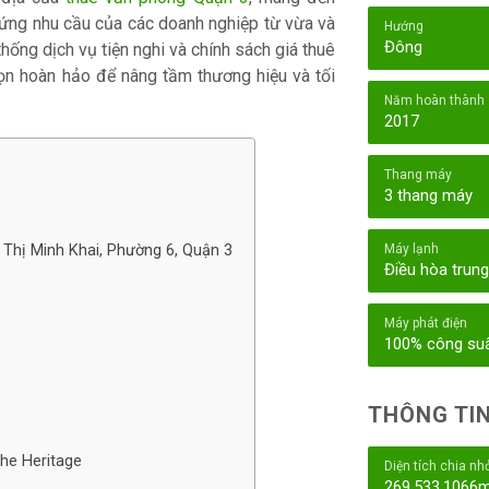
 ứng nhu cầu của các doanh nghiệp từ vừa và
Hướng
Đông
thống dịch vụ tiện nghi và chính sách giá thuê
ọn hoàn hảo để nâng tầm thương hiệu và tối
Năm hoàn thành
2017
Thang máy
3 thang máy
n Thị Minh Khai, Phường 6, Quận 3
Máy lạnh
Điều hòa trun
Máy phát điện
100% công su
THÔNG TIN
The Heritage
Diện tích chia nh
269,533,1066