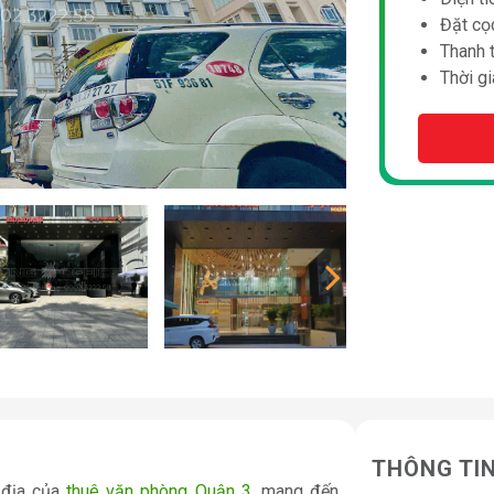
Đặt cọc
Thanh 
Thời gi
THÔNG TI
c địa của
thuê văn phòng Quận 3
, mang đến