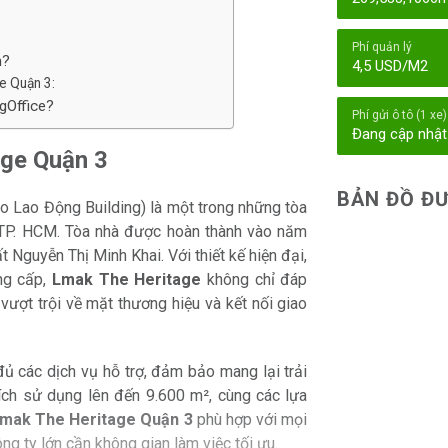
Phí quản lý
n?
4,5 USD/M2
ge Quận 3:
ngOffice?
Phí gửi ô tô (1 xe)
Đang cập nhật
age Quận 3
BẢN ĐỒ ĐƯ
o Lao Động Building) là một trong những tòa
 TP. HCM. Tòa nhà được hoàn thành vào năm
 Nguyễn Thị Minh Khai. Với thiết kế hiện đại,
ẳng cấp,
Lmak The Heritage
không chỉ đáp
ượt trội về mặt thương hiệu và kết nối giao
ủ các dịch vụ hỗ trợ, đảm bảo mang lại trải
tích sử dụng lên đến 9.600 m², cùng các lựa
mak The Heritage Quận 3
phù hợp với mọi
g ty lớn cần không gian làm việc tối ưu.