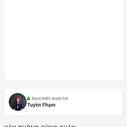
Mặt Trước Cityland Tower Gò Vấp
II. Quy mô và thiết kế Cityland Tower
Với quy mô và thiết kế hiện đại, Cityland Tower là một
tòa nhà văn phòng cao cấp với đầy đủ các yếu tố cần
thiết để đáp ứng nhu cầu làm việc của các doanh nghiệp
từ vừa đến lớn. Mỗi chi tiết trong thiết kế của tòa nhà
đều được lựa chọn kỹ lưỡng để mang đến không gian
Được kiểm duyệt bởi:
Tuyền Phạm
làm việc tối ưu cho khách thuê, đồng thời tạo dựng hình
ảnh sang trọng và đẳng cấp cho các doanh nghiệp.
Quy mô tòa nhà: gồm 12
tầng với diện tích linh hoạt