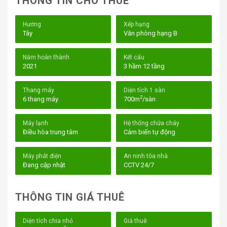
THÔNG TIN CHO THUÊ
Hướng
Xếp hạng
Tây
Văn phòng hạng B
Năm hoàn thành
Kết cấu
2021
3 hầm 12 tầng
Cityland Tower Gò Vấp
Thang máy
Diện tích 1 sàn
I. Vị trí tòa nhà Cityland Tower – 168 Phan
2
6 thang máy
700m
/sàn
Văn Trị, Phường 5, Gò Vấp
Máy lạnh
Hệ thống chữa cháy
Vị trí là yếu tố quan trọng trong việc chọn thuê văn
Điều hòa trung tâm
Cảm biến tự động
phòng, và Cityland Tower sở hữu một vị trí đắc địa ngay
trên mặt tiền đường Phan Văn Trị, một trong những
Máy phát điện
An ninh tòa nhà
tuyến đường huyết mạch của Quận Gò Vấp. Tọa lạc tại
Đang cập nhật
CCTV 24/7
khu vực này, tòa nhà không chỉ dễ dàng tiếp cận các khu
vực trung tâm mà còn nằm gần nhiều tiện ích ngoại khu,
THÔNG TIN GIÁ THUÊ
mang lại sự thuận tiện cho các doanh nghiệp và nhân
viên làm việc tại đây.
Diện tích chia nhỏ
Giá thuê