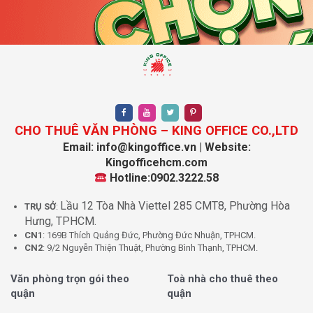
Tại Cityland Tower, giá thuê văn phòng dao động từ $20
– $23,5/m2. Tuy nhiên, lưu ý rằng giá thuê này có thể
thay đổi tùy thuộc vào thị trường và diện tích văn phòng.
Loại chi phí
Mức phí
Giá thuê
20 USD/M²/Tháng
Phí quản lý
3,5 USD/M²/Tháng
CHO THUÊ VĂN PHÒNG – KING OFFICE CO.,LTD
Thuế VAT
10%
Email: info@kingoffice.vn | Website:
Kingofficehcm.com
Tiền điện
Có đồng hồ riêng
Hotline:0902.3222.58
Phí gửi xe máy
250.000VNĐ/Xe/Tháng
Lầu 12 Tòa Nhà Viettel 285 CMT8, Phường Hòa
TRỤ SỞ
:
Phí gửi ô tô
2.500.000VNĐ/Xe/Tháng
Hưng, TPHCM.
Phí ngoài giờ
Thỏa thuận
CN1
: 169B Thích Quảng Đức, Phường Đức Nhuận, TPHCM.
CN2
: 9/2 Nguyễn Thiện Thuật, Phường Bình Thạnh, TPHCM.
Thời gian thuê
Từ 2 năm trở lên
Văn phòng trọn gói theo
Toà nhà cho thuê theo
Để biết thêm thông tin chi tiết về giá thuê và các yêu cầu
quận
quận
khác, vui lòng liên hệ King Office. Chúng tôi sẽ tư vấn và