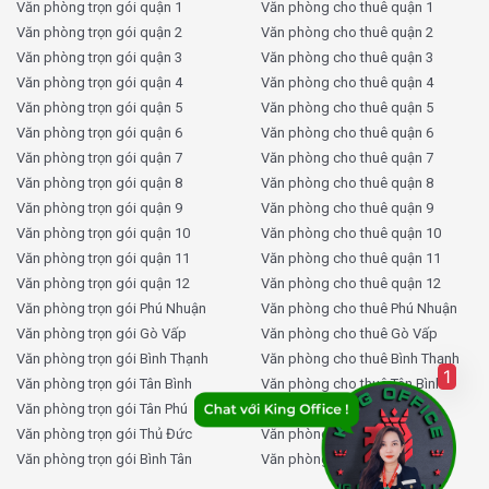
Văn phòng trọn gói quận 1
Văn phòng cho thuê quận 1
cung cấp cho bạn thông tin cập nhật, báo giá chi tiết và
Văn phòng trọn gói quận 2
Văn phòng cho thuê quận 2
lên lịch đi khảo sát văn phòng thực tế tại Cityland
Văn phòng trọn gói quận 3
Văn phòng cho thuê quận 3
Tower.
Văn phòng trọn gói quận 4
Văn phòng cho thuê quận 4
Văn phòng trọn gói quận 5
Văn phòng cho thuê quận 5
Tại sao nên thuê văn phòng
Văn phòng trọn gói quận 6
Văn phòng cho thuê quận 6
Cityland Tower tại KingOffice?
Văn phòng trọn gói quận 7
Văn phòng cho thuê quận 7
Văn phòng trọn gói quận 8
Văn phòng cho thuê quận 8
KingOffice
không chỉ cung cấp dịch vụ
cho thuê văn
Văn phòng trọn gói quận 9
Văn phòng cho thuê quận 9
phòng
tại Cityland Tower mà còn hỗ trợ khách hàng toàn
Văn phòng trọn gói quận 10
Văn phòng cho thuê quận 10
diện trong suốt quá trình thuê. Chúng tôi hiểu rằng tìm
Văn phòng trọn gói quận 11
Văn phòng cho thuê quận 11
kiếm văn phòng phù hợp là một quyết định quan trọng
Văn phòng trọn gói quận 12
Văn phòng cho thuê quận 12
đối với mỗi doanh nghiệp, và chúng tôi cam kết mang
Văn phòng trọn gói Phú Nhuận
Văn phòng cho thuê Phú Nhuận
Văn phòng trọn gói Gò Vấp
Văn phòng cho thuê Gò Vấp
đến sự hỗ trợ tối ưu nhất để bạn có thể đưa ra lựa chọn
Văn phòng trọn gói Bình Thạnh
Văn phòng cho thuê Bình Thạnh
phù hợp.
1
Văn phòng trọn gói Tân Bình
Văn phòng cho thuê Tân Bình
Quản lý hơn 2000 tòa nhà văn phòng:
Với dữ liệu
Văn phòng trọn gói Tân Phú
Văn phòng cho thuê Tân Phú
Văn phòng trọn gói Thủ Đức
Văn phòng cho thuê Thủ Đức
cập nhật liên tục, KingOffice có khả năng tư vấn cho
Văn phòng trọn gói Bình Tân
Văn phòng cho thuê Bình Tân
bạn những lựa chọn văn phòng tốt nhất, bao gồm