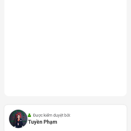
giao thương đa dạng.
Tiếp cận nhanh với các trung tâm hành chính và
dịch vụ công
: chỉ mất từ 3 đến 5 phút để đến UBND
Quận Tân Bình, Chi cục Thuế, các ngân hàng lớn và
các cơ quan nhà nước khác, giúp doanh nghiệp giải
quyết các thủ tục hành chính nhanh chóng, hiệu quả.
Hệ sinh thái tiện ích đa dạng ngay sát bên tòa
nhà
: xung quanh có chuỗi ngân hàng lớn như
Vietcombank, BIDV, Sacombank cùng nhiều nhà hàng,
quán cà phê nổi tiếng như Ticos Coffee, Kai Coffee,
Happy Steak, Gogi House,… Đây là môi trường lý
tưởng để gặp gỡ đối tác, tổ chức sự kiện hay giải trí
sau giờ làm việc.
Với vị trí thuận lợi,
164 PPT Building
không chỉ là một
văn phòng làm việc mà còn là nơi giúp doanh nghiệp mở
rộng mạng lưới kinh doanh, nâng tầm hình ảnh và tạo sự
Được kiểm duyệt bởi:
thuận tiện tối đa cho nhân viên và khách hàng.
Tuyền Phạm