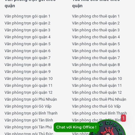
Building bao nhiêu tiền?
quận
quận
Văn phòng trọn gói quận 1
Văn phòng cho thuê quận 1
Dưới đây là bảng thông tin chi tiết về chi phí thuê văn
Văn phòng trọn gói quận 2
Văn phòng cho thuê quận 2
phòng tại tòa nhà
164 PPT Building
:
Văn phòng trọn gói quận 3
Văn phòng cho thuê quận 3
Văn phòng trọn gói quận 4
Văn phòng cho thuê quận 4
Loại chi phí
Mức phí
Văn phòng trọn gói quận 5
Văn phòng cho thuê quận 5
Giá thuê
7 USD/m²/tháng
Văn phòng trọn gói quận 6
Văn phòng cho thuê quận 6
Văn phòng trọn gói quận 7
Văn phòng cho thuê quận 7
Phí quản lý
2 USD/m²/tháng
Văn phòng trọn gói quận 8
Văn phòng cho thuê quận 8
Thuế VAT
10%
Văn phòng trọn gói quận 9
Văn phòng cho thuê quận 9
Văn phòng trọn gói quận 10
Văn phòng cho thuê quận 10
Tiền điện
Theo giá nhà nước
Văn phòng trọn gói quận 11
Văn phòng cho thuê quận 11
Phí gửi xe máy
5.000 VNĐ/lượt
Văn phòng trọn gói quận 12
Văn phòng cho thuê quận 12
Phí gửi ô tô
Thỏa thuận
Văn phòng trọn gói Phú Nhuận
Văn phòng cho thuê Phú Nhuận
Văn phòng trọn gói Gò Vấp
Văn phòng cho thuê Gò Vấp
Phí ngoài giờ
Thỏa thuận
Văn phòng trọn gói Bình Thạnh
Văn phòng cho thuê Bình Thạnh
Thời gian thuê tối thiểu
2 năm
1
Văn phòng trọn gói Tân Bình
Văn phòng cho thuê Tân Bình
Văn phòng trọn gói Tân Phú
Văn phòng cho thuê Tân Phú
Lưu ý: Giá thuê có thể thay đổi tùy theo diện tích, thời
Văn phòng trọn gói Thủ Đức
Văn phòng cho thuê Thủ Đức