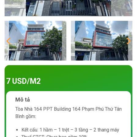
7 USD/M2
Mô tả
Tòa Nhà 164 PPT Building 164 Phạm Phú Thứ Tân
Bình gồm:
Kết cấu: 1 hầm – 1 trệt – 3 tầng – 2 thang máy