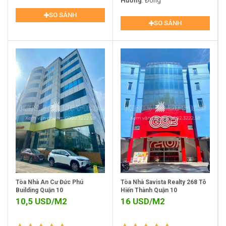
Phường 12, Quận 10
Hướng
: Đông
Minh
SO SÁNH
SO SÁNH
Tòa Nhà An Cư Đức Phú
Tòa Nhà Savista Realty 268 Tô
Building Quận 10
Hiến Thành Quận 10
10,5
USD/M2
16
USD/M2