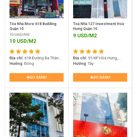
Tòa Nhà More 618 Building
Toà Nhà 127 Investment Hoà
Quận 10
Hưng Quận 10
12
USD/M2
9
USD/M2
10
USD/M2
Địa chỉ
: 618 Đường Ba Tháng
Địa chỉ
: 91/6P Hòa Hưng,
Hai, Phường 14, Quận 10
Hướng
: Đông
Phường 12, Quận 10, TP. HCM
Hướng
: Tây
SO SÁNH
SO SÁNH