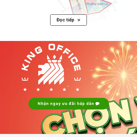
Đọc tiếp
Cho thuê văn phòng phường Diên Hồng giá ưu đãi
1. Phường Diên Hồng được sáp nhập bởi các
phường nào?
.
Phường Diên Hồng là phường mới thuộc Quận 10, được hình
thành từ sự hợp nhất của ba phường cũ:
phường 6, phường
.
8 và phường 14
.
Đây là khu vực có vị trí chiến lược, tiếp
giáp các quận trung tâm như Quận 3, Quận 5, Quận 11, tạo
nên lợi thế lớn về kết nối giao thương và giao thông đô thị.
Nhận ngay ưu đãi hấp dẫn
2. Giao thông và hạ tầng đồng bộ
Hệ thống giao thông tại Diên Hồng rất thuận tiện với các trục
đường huyết mạch như: