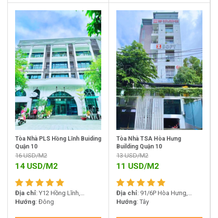
Tòa Nhà PLS Hồng Lĩnh Buiding
Tòa Nhà TSA Hòa Hưng
Quận 10
Building Quận 10
16
USD/M2
13
USD/M2
14
USD/M2
11
USD/M2
Địa chỉ
: Y12 Hồng Lĩnh,
Địa chỉ
: 91/6P Hòa Hưng,
Phường 15, Quận 10
Hướng
: Đông
Phường 12, Quận 10
Hướng
: Tây