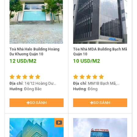
Toà Nhà Halo Building Hoàng
Tòa Nhà MDA Building Bạch Mã
Dư Khương Quận 10
Quận 10
12
USD/M2
10
USD/M2
Địa chỉ
: 14/12 Hoàng Dư
Địa chỉ
: MM1B Bạch Mã,
Khương, Phường 12, Quận 10
Hướng
: Đông Bắc
Phường 15, Quận 10
Hướng
: Đông
SO SÁNH
SO SÁNH