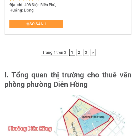
Địa chỉ
: 408 Điện Biên Phủ,
Phường 11, Quận 10
Hướng
: Đông
SO SÁNH
Trang 1 trên 3
1
2
3
»
I. Tổng quan thị trường cho thuê văn
phòng phường Diên Hồng