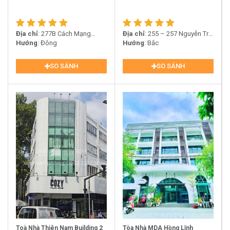
Địa chỉ
: 277B Cách Mạng
Địa chỉ
: 255 – 257 Nguyễn Tri
Tháng Tám, Phường 12, Quận
Hướng
: Đông
Phương, Phường 5, Quận 10
Hướng
: Bắc
10
SO SÁNH
SO SÁNH
Toà Nhà Thiên Nam Building 2
Tòa Nhà MDA Hồng Lĩnh