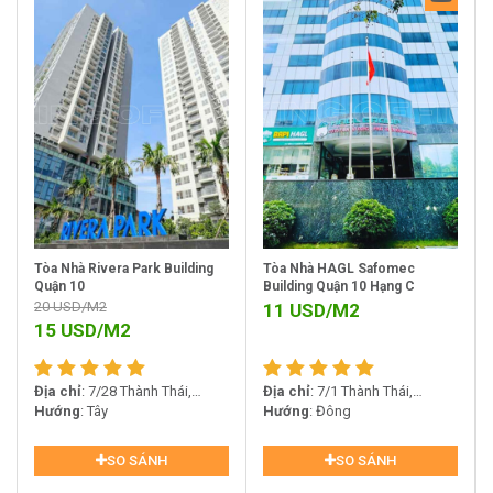
Tòa Nhà Rivera Park Building
Tòa Nhà HAGL Safomec
Quận 10
Building Quận 10 Hạng C
20
USD/M2
11
USD/M2
15
USD/M2
Địa chỉ
: 7/28 Thành Thái,
Địa chỉ
: 7/1 Thành Thái,
Phường 14, Quận 10
Hướng
: Tây
Phường 14, Quận 10
Hướng
: Đông
SO SÁNH
SO SÁNH