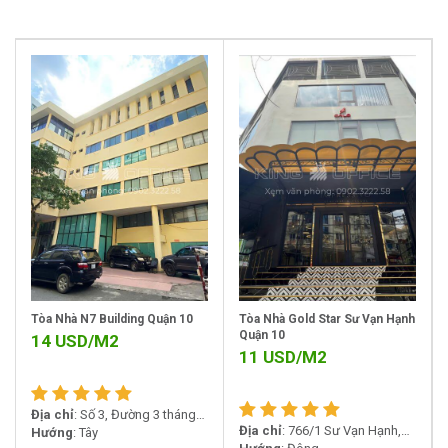
Tòa Nhà N7 Building Quận 10
Tòa Nhà Gold Star Sư Vạn Hạnh
Quận 10
14
USD/M2
11
USD/M2
Địa chỉ
: Số 3, Đường 3 tháng
Địa chỉ
: 766/1 Sư Vạn Hạnh,
2, Phường 11, Quận 10, Hồ Chí
Hướng
: Tây