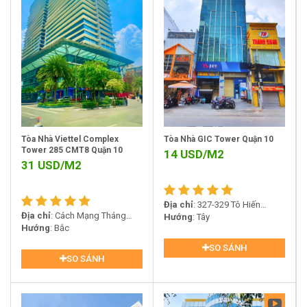
Tòa Nhà Viettel Complex
Tòa Nhà GIC Tower Quận 10
Tower 285 CMT8 Quận 10
14
USD/M2
31
USD/M2
Địa chỉ
: 327-329 Tô Hiến
Địa chỉ
: Cách Mạng Tháng
Thành, Phường 13, Quận 10
Hướng
: Tây
Tám, Phường 12, Quận 10
Hướng
: Bắc
SO SÁNH
SO SÁNH