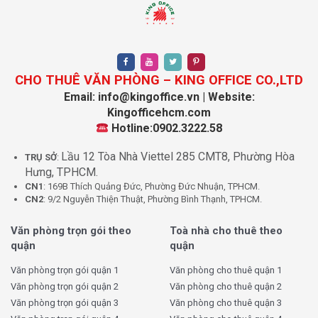
Nguyễn Tri Phương – kết nối trực tiếp Quận 5 và Quận 11
Ngô Gia Tự – tuyến thương mại nhộn nhịp
3 Tháng 2 – trục liên quận sầm uất
Lý Thái Tổ – dễ dàng di chuyển sang Quận 3, Quận 1
CHO THUÊ VĂN PHÒNG – KING OFFICE CO.,LTD
Email: info@kingoffice.vn | Website:
Ngoài ra, khu vực này còn gần các tuyến metro tương lai,
Kingofficehcm.com
thuận lợi cho việc đi lại và giao dịch.
Hotline:0902.3222.58
3. Môi trường làm việc lý tưởng
Lầu 12 Tòa Nhà Viettel 285 CMT8, Phường Hòa
TRỤ SỞ
:
Hưng, TPHCM.
Phường Diên Hồng tập trung nhiều tiện ích phục vụ doanh
CN1
: 169B Thích Quảng Đức, Phường Đức Nhuận, TPHCM.
nghiệp và người lao động:
CN2
: 9/2 Nguyễn Thiện Thuật, Phường Bình Thạnh, TPHCM.
Văn phòng trọn gói theo
Toà nhà cho thuê theo
Các bệnh viện lớn: BV Nhi Đồng 1, BV Đa khoa Quận 10
quận
quận
Trường học, trung tâm ngoại ngữ, học viện đào tạo
Trung tâm thương mại như Vạn Hạnh Mall, siêu thị
Văn phòng trọn gói quận 1
Văn phòng cho thuê quận 1
Co.opmart
Văn phòng trọn gói quận 2
Văn phòng cho thuê quận 2
Cơ quan hành chính, công an, UBND hỗ trợ nhanh các thủ
Văn phòng trọn gói quận 3
Văn phòng cho thuê quận 3
tục pháp lý