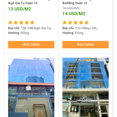
Ngô Gia Tự Quận 10
Building Quận 10
16
USD/M2
13
USD/M2
14
USD/M2
Địa chỉ
: 192-198 Ngô Gia Tự,
Địa chỉ
: Y12 Hồng Lĩnh,
Phường 4, Quận 10
Hướng
: Đông
Phường 15, Quận 10
Hướng
: Đông
SO SÁNH
SO SÁNH