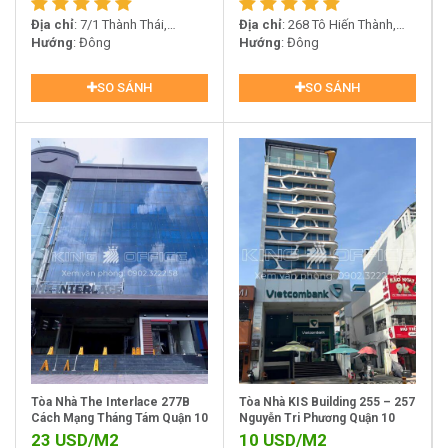
Địa chỉ
: 7/1 Thành Thái,
Địa chỉ
: 268 Tô Hiến Thành,
Phường 14, Quận 10
Hướng
: Đông
Phường 15, Quận 10
Hướng
: Đông
SO SÁNH
SO SÁNH
Tòa Nhà The Interlace 277B
Tòa Nhà KIS Building 255 – 257
Cách Mạng Tháng Tám Quận 10
Nguyễn Tri Phương Quận 10
23
USD/M2
10
USD/M2