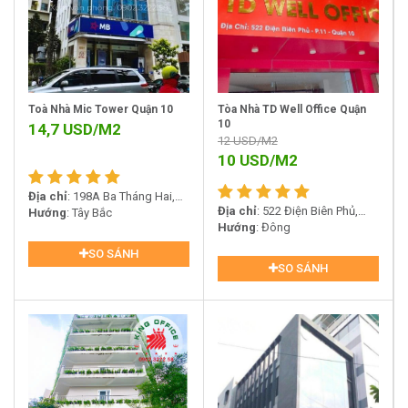
Toà Nhà Mic Tower Quận 10
Tòa Nhà TD Well Office Quận
10
14,7
USD/M2
12
USD/M2
10
USD/M2
Địa chỉ
: 198A Ba Tháng Hai,
Địa chỉ
: 522 Điện Biên Phủ,
Phường 12, Quận 10
Hướng
: Tây Bắc
Phường 11, Quận 10
Hướng
: Đông
SO SÁNH
SO SÁNH