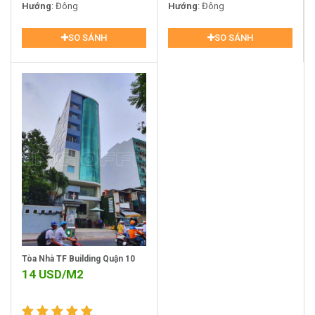
Phường 13, Quận 10
Hướng
: Đông
Phường 15, Quận 10
Hướng
: Đông
SO SÁNH
SO SÁNH
Tòa Nhà TF Building Quận 10
14
USD/M2