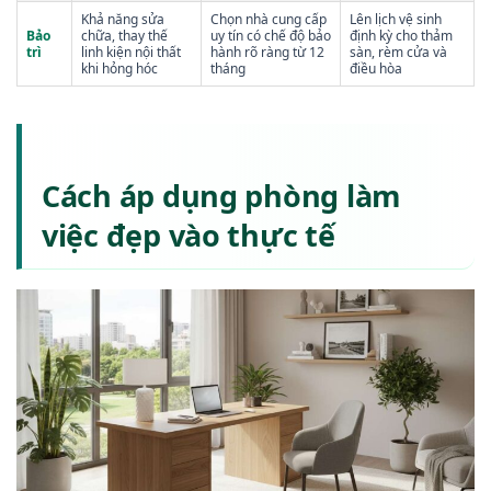
Khả năng sửa
Chọn nhà cung cấp
Lên lịch vệ sinh
Bảo
chữa, thay thế
uy tín có chế độ bảo
định kỳ cho thảm
trì
linh kiện nội thất
hành rõ ràng từ 12
sàn, rèm cửa và
khi hỏng hóc
tháng
điều hòa
Cách áp dụng phòng làm
việc đẹp vào thực tế