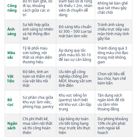
Bố trí bàn ghế, lối
Đảm bảo lối đi rộng
Không kê bàn ghế
Công
đi lại, khoảng
tối thiểu 1.2m, nhân
quá sát nhau gây
năng
cách giữa các vị
viên di chuyển dễ
chật chội
trí
dàng
Sự kết hợp giữa
Tránh ánh sáng
Độ sáng tiêu chuẩn
Ánh
ánh sáng tự nhiên
chiếu trực tiếp vào
từ 300 – 500 Lux tại
sáng
và hệ thống đèn
màn hình máy tính
mặt bàn làm việc
led
gây lóa
Tỷ lệ phối màu
Tránh dùng quá 3
Áp dụng quy tắc
Màu
sơn tường, nội
tông màu chủ đạo
phối màu 60-30-10
sắc
thất và nhận diện
trong một không
để tạo sự cân bằng
thương hiệu
gian
Độ bền, tính an
Ưu tiên gỗ công
Chọn vật liệu dễ
Vật
toàn và thẩm mỹ
nghiệp chống ẩm
lau chùi, hạn chế
liệu
của vật liệu nội
MDF, khung sắt sơn
bám bẩn
thất
tĩnh điện
Khu vực tiếng ồn
Tận dụng vách
Sự phân chia giữa
Bố
(pantry) tách biệt
ngăn kính để tối
khu vực làm việc,
cục
với khu vực cần tập
ưu tầm nhìn
phòng họp, pantry
trung
thoáng đãng
Chi phí thiết kế,
Lập bảng dự toán
Dự phòng khoảng
Ngân
mua sắm nội thất
chi tiết từng hạng
10% chi phí phát
sách
và thi công hoàn
mục trước khi thực
sinh ngoài kế
thiện
hiện
hoạch