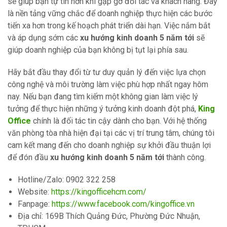
sẽ giúp bạn tự tin hơn khi gặp gỡ đối tác và khách hàng. Đây
là nền tảng vững chắc để doanh nghiệp thực hiện các bước
tiến xa hơn trong kế hoạch phát triển dài hạn. Việc nắm bắt
và áp dụng sớm các
xu hướng kinh doanh 5 năm tới
sẽ
giúp doanh nghiệp của bạn không bị tụt lại phía sau.
Hãy bắt đầu thay đổi từ tư duy quản lý đến việc lựa chọn
công nghệ và môi trường làm việc phù hợp nhất ngay hôm
nay. Nếu bạn đang tìm kiếm một không gian làm việc lý
tưởng để thực hiện những ý tưởng kinh doanh đột phá,
King
Office
chính là đối tác tin cậy dành cho bạn. Với hệ thống
văn phòng tòa nhà hiện đại tại các vị trí trung tâm, chúng tôi
cam kết mang đến cho doanh nghiệp sự khởi đầu thuận lợi
để đón đầu
xu hướng kinh doanh 5 năm tới
thành công.
Hotline/Zalo: 0902 322 258
Website:
https://kingofficehcm.com/
Fanpage:
https://www.facebook.com/kingoffice.vn
Địa chỉ: 169B Thích Quảng Đức, Phường Đức Nhuận,