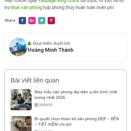
Hãy follow ngay
Fanpage King Office
để được tư vấn và hỗ
trợ
thuê văn phòng
hợp phong thủy hoàn toàn miễn phí.
Share
:
Được kiểm duyệt bởi:
Hoàng Minh Thành
Bài viết liên quan
May mẫu văn phòng đại diện q tân bình chất
lượng nhất 2026
09/08/26
Bí quyết chọn thảm lót văn phòng ĐẸP – BỀN
– TIẾT KIỆM chi phí