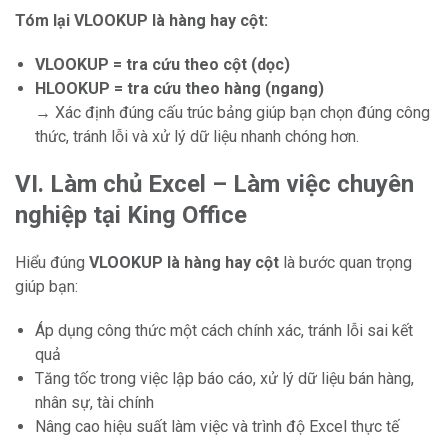
Tóm lại VLOOKUP là hàng hay cột:
VLOOKUP = tra cứu theo cột (dọc)
HLOOKUP = tra cứu theo hàng (ngang)
→ Xác định đúng cấu trúc bảng giúp bạn chọn đúng công
thức, tránh lỗi và xử lý dữ liệu nhanh chóng hơn.
VI. Làm chủ Excel – Làm việc chuyên
nghiệp tại King Office
Hiểu đúng
VLOOKUP là hàng hay cột
là bước quan trọng
giúp bạn:
Áp dụng công thức một cách chính xác, tránh lỗi sai kết
quả
Tăng tốc trong việc lập báo cáo, xử lý dữ liệu bán hàng,
nhân sự, tài chính
Nâng cao hiệu suất làm việc và trình độ Excel thực tế