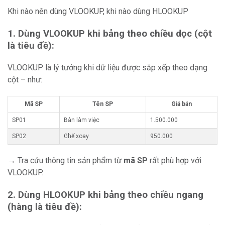
Khi nào nên dùng VLOOKUP, khi nào dùng HLOOKUP
1. Dùng VLOOKUP khi bảng theo chiều dọc (cột
là tiêu đề):
VLOOKUP là lý tưởng khi dữ liệu được sắp xếp theo dạng
cột – như:
Mã SP
Tên SP
Giá bán
SP01
Bàn làm việc
1.500.000
SP02
Ghế xoay
950.000
→ Tra cứu thông tin sản phẩm từ
mã SP
rất phù hợp với
VLOOKUP.
2. Dùng HLOOKUP khi bảng theo chiều ngang
(hàng là tiêu đề):