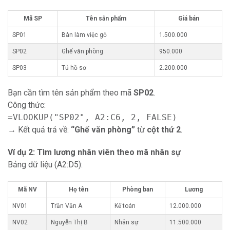
Mã SP
Tên sản phẩm
Giá bán
SP01
Bàn làm việc gỗ
1.500.000
SP02
Ghế văn phòng
950.000
SP03
Tủ hồ sơ
2.200.000
Bạn cần tìm tên sản phẩm theo mã
SP02
.
Công thức:
=VLOOKUP("SP02", A2:C6, 2, FALSE)
→ Kết quả trả về:
“Ghế văn phòng”
từ
cột thứ 2
.
Ví dụ 2: Tìm lương nhân viên theo mã nhân sự
Bảng dữ liệu (A2:D5):
Mã NV
Họ tên
Phòng ban
Lương
NV01
Trần Văn A
Kế toán
12.000.000
NV02
Nguyễn Thị B
Nhân sự
11.500.000