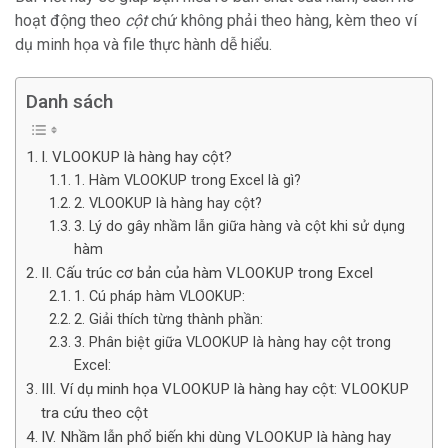
hoạt động theo
cột
chứ không phải theo hàng, kèm theo ví
dụ minh họa và file thực hành dễ hiểu.
Danh sách
I. VLOOKUP là hàng hay cột?
1. Hàm VLOOKUP trong Excel là gì?
2. VLOOKUP là hàng hay cột?
3. Lý do gây nhầm lẫn giữa hàng và cột khi sử dụng
hàm
II. Cấu trúc cơ bản của hàm VLOOKUP trong Excel
1. Cú pháp hàm VLOOKUP:
2. Giải thích từng thành phần:
3. Phân biệt giữa VLOOKUP là hàng hay cột trong
Excel:
III. Ví dụ minh họa VLOOKUP là hàng hay cột: VLOOKUP
tra cứu theo cột
IV. Nhầm lẫn phổ biến khi dùng VLOOKUP là hàng hay