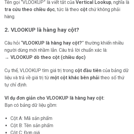
Tên gọi “VLOOKUP” là viết tắt của
Vertical Lookup
, nghĩa là
tra cứu theo chiều dọc
, tức là theo
cột
chứ không phải
hàng.
2. VLOOKUP là hàng hay cột?
Câu hỏi “
VLOOKUP là hàng hay cột?
” thường khiến nhiều
người dùng mới nhầm lẫn. Câu trả lời chuẩn xác là:
→
VLOOKUP dò theo cột (chiều dọc)
Cụ thể, VLOOKUP tìm giá trị trong
cột đầu tiên
của bảng dữ
liệu và trả về giá trị từ
một cột khác bên phải
theo số thứ
tự chỉ định.
Ví dụ đơn giản cho VLOOKUP là hàng hay cột:
Bạn có bảng dữ liệu gồm:
Cột A: Mã sản phẩm
Cột B: Tên sản phẩm
Cột C: Đơn giá