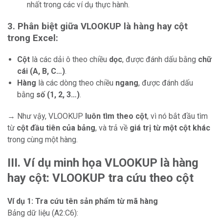
nhất trong các ví dụ thực hành.
3. Phân biệt giữa VLOOKUP là hàng hay cột
trong Excel:
Cột
là các dải ô theo chiều
dọc
, được đánh dấu bằng
chữ
cái (A, B, C…)
.
Hàng
là các dòng theo chiều
ngang
, được đánh dấu
bằng
số (1, 2, 3…)
.
→ Như vậy, VLOOKUP
luôn tìm theo cột
, vì nó bắt đầu tìm
từ
cột đầu tiên của bảng
, và trả về
giá trị từ một cột khác
trong cùng một hàng.
III. Ví dụ minh họa VLOOKUP là hàng
hay cột: VLOOKUP tra cứu theo cột
Ví dụ 1: Tra cứu tên sản phẩm từ mã hàng
Bảng dữ liệu (A2:C6):