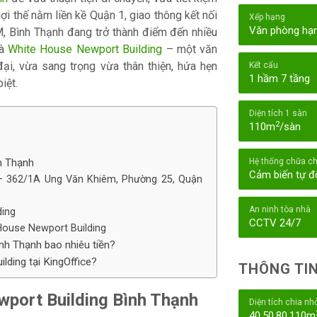
 lợi thế nằm liền kề Quận 1, giao thông kết nối
Xếp hạng
Văn phòng hạ
, Bình Thạnh đang trở thành điểm đến nhiều
là
White House Newport Building
– một văn
ại, vừa sang trọng vừa thân thiện, hứa hẹn
Kết cấu
1 hầm 7 tầng
iệt.
Diện tích 1 sàn
2
110m
/sàn
h Thạnh
Hệ thống chữa c
Cảm biến tự 
g – 362/1A Ung Văn Khiêm, Phường 25, Quận
An ninh tòa nhà
ding
CCTV 24/7
e House Newport Building
nh Thạnh bao nhiêu tiền?
ding tại KingOffice?
THÔNG TIN
wport Building Bình Thạnh
Diện tích chia nh
40,50,80,110m