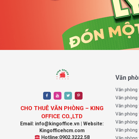
Thiết kế thân thiện ánh sáng tự nhiên
: Mỗi mặt 
đa ánh sáng và gió trời.
Không gian nội thất hiện đại, dễ bố trí
: Mặt bằng
công năng của từng phòng ban.
Quy mô hợp lý, thiết kế tinh tế và khả năng linh hoạ
Newport Building được đánh giá cao trong phân khúc v
Văn phò
Văn phòng 
Văn phòng 
Văn phòng 
CHO THUÊ VĂN PHÒNG – KING
Văn phòng 
OFFICE CO.,LTD
Văn phòng 
Email: info@kingoffice.vn | Website:
Văn phòng 
Kingofficehcm.com
Hotline:0902.3222.58
Văn phòng 