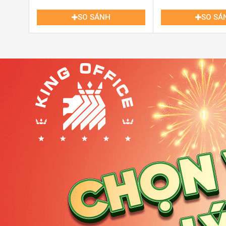
SO SÁNH
SO SÁ
Lễ Tân Tòa Nhà White House Newport Building Bình T
II. Quy mô và thiết kế White House Newport
White House Newport Building mang phong cách thiết k
trúc biệt thự và chức năng văn phòng chuyên nghiệp, 
quả. Một số điểm nổi bật về thiết kế và quy mô:
Kết cấu xây dựng gọn gàng và hợp lý
: Tòa nhà gồ
mặt bằng rộng rãi và thoáng đãng cho từng doanh n
Diện tích linh hoạt theo nhu cầu
: Các diện tí
110m², phù hợp với nhiều loại hình doanh nghiệp.