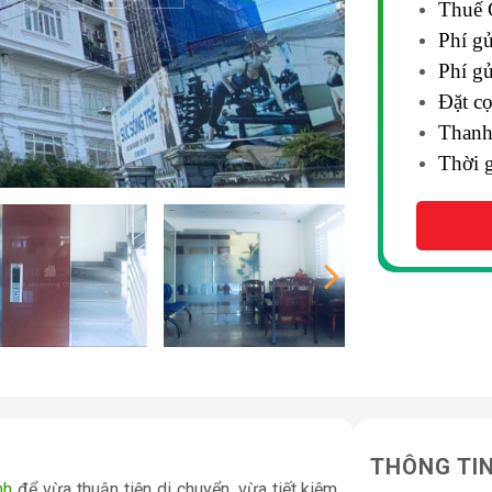
Thuế 
Phí g
Phí gử
Đặt c
Thanh
Thời g
THÔNG TI
nh
để vừa thuận tiện di chuyển, vừa tiết kiệm