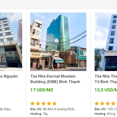
 Nội
: Thông qua cầu Thủ Thiêm 2 (đang hoàn
u công nghệ cao.
hủ, Nguyễn Hữu Cảnh
: Dễ dàng gọi xe công
iếp cận.
hiên
: Giúp không khí mát mẻ, tăng cảm giác
ận tiện trong kết nối giao thông mà còn mang
ông phải văn phòng nào tại Bình Thạnh cũng có
ce Nguyễn
Tòa Nhà Eternal Moutain
Tòa Nhà Th
Building (EMB) Bình Thạnh
Tố Bình Th
17
USD/M2
13,5
USD/
ăn Đậu,
Địa chỉ
: 82-84 Lê Quang Định,
Địa chỉ
: 130-1
 Thạnh
Phường Bình Thạnh, TP.HCM
Hướng
: Tây
Thạnh Mỹ Tây,
Hướng
: Đông