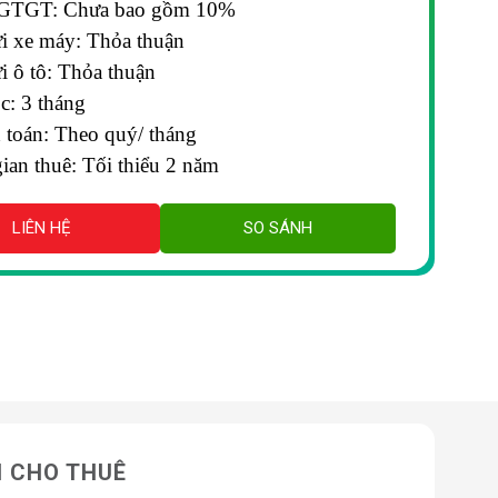
GTGT: Chưa bao gồm 10%
ửi xe máy: Thỏa thuận
i ô tô: Thỏa thuận
ọc: 3 tháng
 toán: Theo quý/ tháng
ian thuê: Tối thiểu 2 năm
LIÊN HỆ
SO SÁNH
N CHO THUÊ