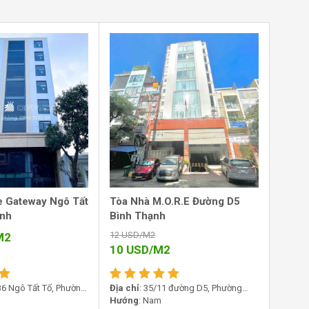
e Gateway Ngô Tất
Tòa Nhà M.O.R.E Đường D5
ạnh
Bình Thạnh
12
USD/M2
M2
10
USD/M2
36 Ngô Tất Tố, Phường
Địa chỉ
: 35/11 đường D5, Phường
 TP.HCM
Thạnh Mỹ Tây, TP.HCM
Hướng
: Nam