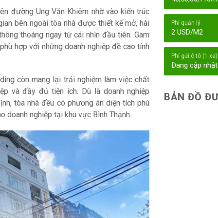
rên đường Ung Văn Khiêm nhờ vào kiến trúc
gian bên ngoài tòa nhà được thiết kế mở, hài
Phí quản lý
2 USD/M2
thông thoáng ngay từ cái nhìn đầu tiên. Gam
, phù hợp với những doanh nghiệp đề cao tính
Phí gửi ô tô (1 xe)
Đang cập nhật
ing còn mang lại trải nghiệm làm việc chất
iệp và đầy đủ tiện ích. Dù là doanh nghiệp
BẢN ĐỒ ĐƯ
ịnh, tòa nhà đều có phương án diện tích phù
ho doanh nghiệp tại khu vực Bình Thạnh.