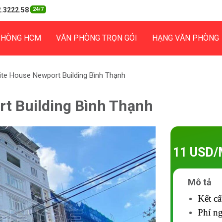
.3222.58
24/7
PHÒNG HCM
VĂN PHÒNG TRỌN GÓI
HẠNG VĂN PHÒNG
te House Newport Building Bình Thạnh
t Building Bình Thạnh
11 USD/
Mô tả
Kết c
Phí ng