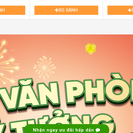
NH
SO SÁNH
hạnh
 Building
.
ế thanh lịch và hiện đại, kết hợp giữa kiến
tạo ra không gian làm việc linh hoạt và hiệu
.
m 6 tầng nổi, 1 trệt và 1 hầm để xe, cung cấp
ghiệp.
ch cho thuê được chia nhỏ từ 40m² đến hơn
Nhận ngay ưu đãi hấp dẫn