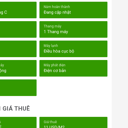
Năm hoàn thành
ng C
Đang cập nhật
Thang máy
1 Thang máy
Máy lạnh
Điều hòa cục bộ
háy
Máy phát điện
động
Điện cơ bản
 GIÁ THUÊ
ỏ
Giá thuê
2
11 USD/M2