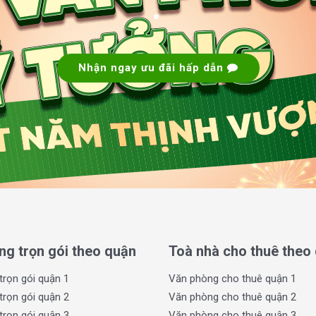
.
n đại, chú trọng tối ưu công năng và không
ợp cho các doanh nghiệp vừa và nhỏ muốn có
u với thang máy tốc độ cao đảm bảo vận hành
Nhận ngay ưu đãi hấp dẫn
, phù hợp với nhiều mô hình doanh nghiệp
 và lớn.
cột giúp dễ dàng phân chia khu vực làm việc
àn thiện hiện đại, hệ thống chiếu sáng và thông
 nâng cao hiệu suất làm việc của nhân viên.
 vẹn các yêu cầu khắt khe về không gian làm
và nâng cao hình ảnh thương hiệu trong mắt
ng trọn gói theo quận
Toà nhà cho thuê theo
trọn gói quận 1
Văn phòng cho thuê quận 1
trọn gói quận 2
Văn phòng cho thuê quận 2
trọn gói quận 3
Văn phòng cho thuê quận 3