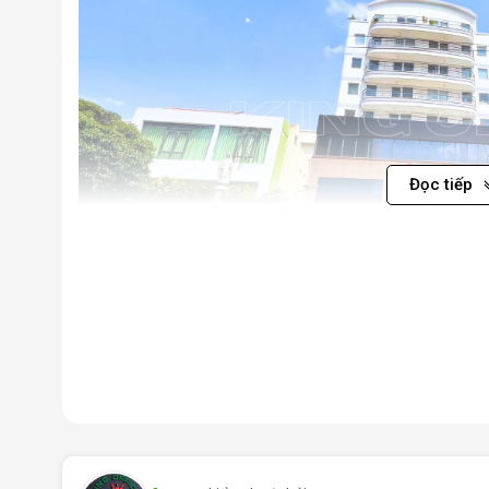
Đọc tiếp
Tòa nhà VNO 124 Building Điện Biên Phủ Quận 1
I. Vị trí tòa nhà VNO 124 Building