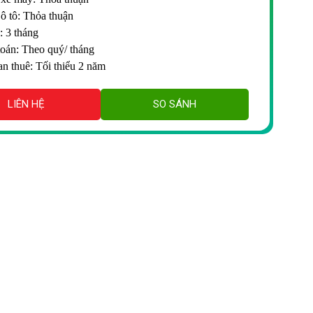
 ô tô: Thỏa thuận
: 3 tháng
oán: Theo quý/ tháng
an thuê: Tối thiểu 2 năm
LIÊN HỆ
SO SÁNH