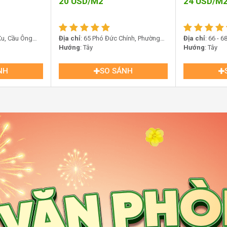
20
USD/M2
24
USD/M
 Xu, Cầu Ông
Địa chỉ
: 65 Phó Đức Chính, Phường
Địa chỉ
: 66 - 
ệt Nam
Bến Thành, Hồ Chí Minh
Hướng
: Tây
Phường Sài Gò
Hướng
: Tây
NH
SO SÁNH
.