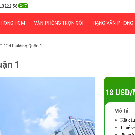
.3222.58
24/7
PHÒNG HCM
VĂN PHÒNG TRỌN GÓI
HẠNG VĂN PHÒNG
 124 Building Quận 1
uận 1
18 USD/
Mô tả
Kết cấu
Thuế G
Phí gửi