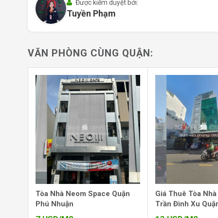
VNO 124 Building tọa lạc trên đường Điện Biên Phủ, 
Được kiểm duyệt bởi:
Tuyền Phạm
được xem là huyết mạch giao thông nối liền các quận
Biên Phủ có hệ thống giao thông quy hoạch đồng bộ, 
kiện thuận lợi cho việc đi lại và vận chuyển trong thành
VĂN PHÒNG CÙNG QUẬN:
Giao thông thuận tiện:
Tòa nhà tiếp giáp các tu
Hoàng, Cách Mạng Tháng Tám, Xô Viết Nghệ Tĩnh, g
cận và trung tâm thương mại, dịch vụ.
Vị trí kinh doanh đắc địa:
Nằm gần các điểm đến 
Bến Thành, Hồ Con Rùa, và Sài Gòn Finance Center
cho giao thương, kết nối với nhiều đối tác và khách 
Khu vực sầm uất:
Vị trí nằm trong khu vực phát 
nghiệp, giúp nâng cao giá trị thương hiệu và tạo sự 
Tòa Nhà Neom Space Quận
Giá Thuê Tòa Nhà
Phú Nhuận
Trần Đình Xu Quậ