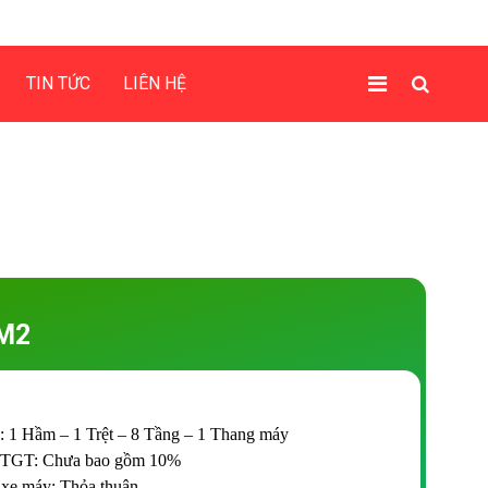
TIN TỨC
LIÊN HỆ
M2
: 1 Hầm – 1 Trệt – 8 Tầng – 1 Thang máy
TGT: Chưa bao gồm 10%
 xe máy: Thỏa thuận