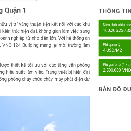
ng Quận 1
THÔNG TIN
u vị trí vàng thuận tiện kết nối với các khu
Diện tích chia nh
100,205,230,3
 kiến trúc hiện đại, không gian làm việc sang
oanh nghiệp từ nhỏ đến lớn. Với hệ thống an
m, VNO 124 Building mang lại môi trường làm
Phí quản lý
4 USD/M2
được thiết kế tối ưu với các tầng văn phòng
Phí gửi ô tô (1 xe)
2.500.000 VN
g hiệu suất làm việc. Trang thiết bị hiện đại
thống phòng cháy chữa cháy, máy phát điện dự
BẢN ĐỒ ĐƯ