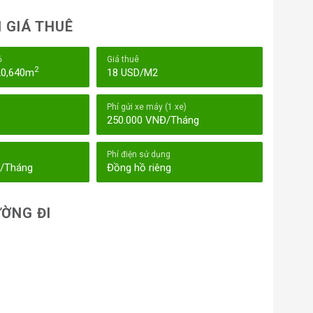
 GIÁ THUÊ
ỏ
Giá thuê
2
20,640m
18 USD/M2
Phí gửi xe máy (1 xe)
250.000 VNĐ/Tháng
Phí điện sử dụng
Đ/Tháng
Đồng hồ riêng
ỜNG ĐI