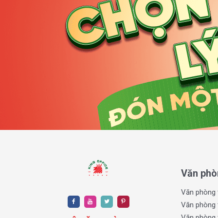
VNO 124 Building được xây dựng theo phong cách hiệ
gian làm việc chuyên nghiệp. Đây là lựa chọn phù h
môi trường làm việc tiện nghi và thoải mái tại Quận 1.
Kết cấu tòa nhà:
1 tầng hầm, 1 trệt và 8 tầng lầ
trơn tru và thuận tiện di chuyển.
Diện tích cho thuê đa dạng:
Từ 100m² đến 640m²
khác nhau, từ startup đến các công ty có quy mô vừa
Thiết kế linh hoạt:
Mặt sàn rộng, thoáng đãng, ít 
theo nhu cầu, tối ưu không gian sử dụng.
Chất lượng xây dựng:
Vật liệu và trang thiết bị ho
gió tốt tạo môi trường làm việc thoải mái, góp phần
Quy mô và thiết kế của VNO 124 Building đáp ứng trọn
việc, giúp doanh nghiệp thể hiện sự chuyên nghiệp 
Văn phò
khách hàng và đối tác.
Văn phòng 
Văn phòng 
Văn phòng 