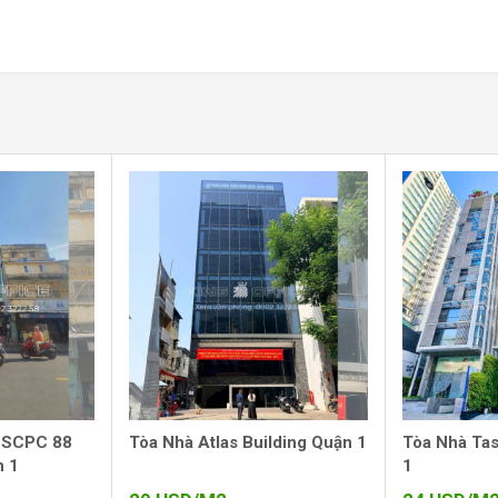
phường Đa Kao, ngay trung tâm Quận 1 – nơi
 trung tâm như Quận 3, Quận 10. Đường Điện
giúp giảm thiểu tình trạng ùn tắc, tạo điều
 phố.
yến đường lớn như Hai Bà Trưng, Đinh Tiên
iúp kết nối nhanh chóng đến các khu vực lân
nổi bật như Công viên Lê Văn Tám, Nhà hát
, VNO 124 Building tạo môi trường thuận lợi
hàng tiềm năng.
triển kinh tế mạnh mẽ, thu hút nhiều doanh
tiện lợi trong các hoạt động kinh doanh.
 SCPC 88
Tòa Nhà Atlas Building Quận 1
Tòa Nhà Tas
n 1
1