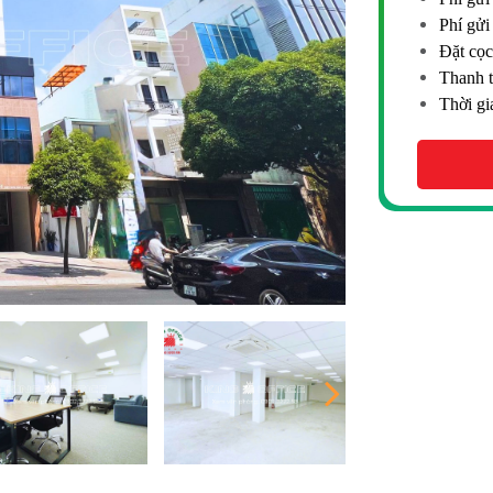
Phí gửi
Đặt cọc
Thanh t
Thời gi