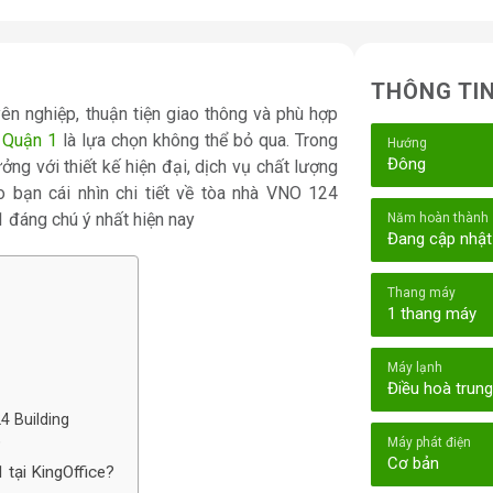
THÔNG TI
n nghiệp, thuận tiện giao thông và phù hợp
i Quận 1
là lựa chọn không thể bỏ qua. Trong
Hướng
Đông
ng với thiết kế hiện đại, dịch vụ chất lượng
o bạn cái nhìn chi tiết về tòa nhà VNO 124
 đáng chú ý nhất hiện nay
Năm hoàn thành
Đang cập nhật
Thang máy
1 thang máy
Máy lạnh
Điều hoà trun
24 Building
Máy phát điện
?
Cơ bản
 tại KingOffice?