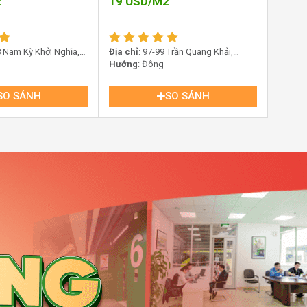
2
19
USD/M2
68 Nam Kỳ Khởi Nghĩa,
Địa chỉ
: 97-99 Trần Quang Khải,
n, TP.HCM
Phường Tân Định, TP HCM
Hướng
: Đông
SO SÁNH
SO SÁNH