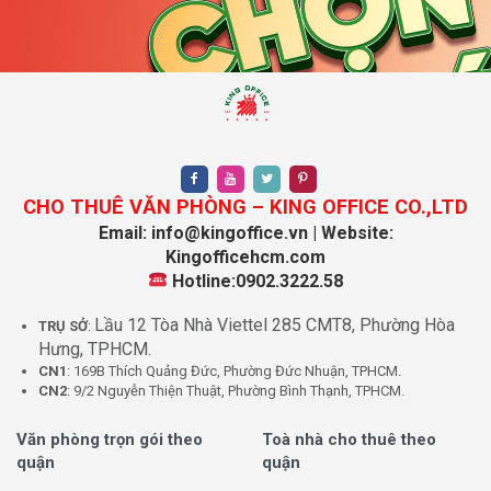
văn phòng Zeta Office
Tại Sao Bạn Nên Thuê Văn Phòng
CHO THUÊ VĂN PHÒNG – KING OFFICE CO.,LTD
Zeta Office Qua KingOffice?
Email: info@kingoffice.vn | Website:
Kingofficehcm.com
Hotline:0902.3222.58
Chọn thuê văn phòng tại Zeta Building qua KingOffice
không chỉ đơn giản là tìm một không gian làm việc mà là
Lầu 12 Tòa Nhà Viettel 285 CMT8, Phường Hòa
TRỤ SỞ
:
bước khởi đầu hoàn hảo cho sự phát triển bền vững của
Hưng, TPHCM.
doanh nghiệp bạn.
CN1
: 169B Thích Quảng Đức, Phường Đức Nhuận, TPHCM.
CN2
: 9/2 Nguyễn Thiện Thuật, Phường Bình Thạnh, TPHCM.
Đa dạng sản phẩm:
Với kinh nghiệm quản lý hơn
2000 tòa nhà văn phòng, KingOffice cam kết cung
Văn phòng trọn gói theo
Toà nhà cho thuê theo
quận
quận
cấp dịch vụ quản lý bất động sản tốt nhất, giúp