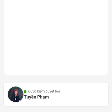
mái và rộng rãi. Không gian này thúc đẩy sự giao tiếp
và hợp tác giữa các thành viên trong cùng một tầng
làm việc.
Thiết kế thông thoáng của Zeta Building mang lại ánh
sáng tự nhiên tối ưu, giúp tạo môi trường làm việc
sáng sủa và thoải mái. Ánh sáng tự nhiên có tác
động tích cực đến tinh thần và sức khỏe của cư dân
và nhân viên.
Zeta Building cam kết cung cấp những tiện nghi hiện
đại như hệ thống thang máy, hệ thống điều hòa không
khí, và hệ thống an ninh an toàn. Điều này đảm bảo
rằng mọi người trong tòa nhà có môi trường làm việc
an toàn và tiện nghi.
Được kiểm duyệt bởi:
Tuyền Phạm