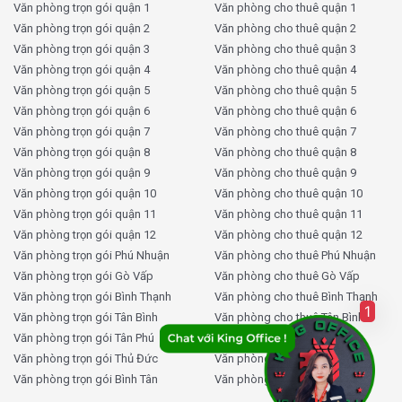
doanh nghiệp của bạn tìm được không gian lý tưởng
Văn phòng trọn gói quận 1
Văn phòng cho thuê quận 1
mà không cần lo lắng về các vấn đề quản lý phức
Văn phòng trọn gói quận 2
Văn phòng cho thuê quận 2
tạp.
Văn phòng trọn gói quận 3
Văn phòng cho thuê quận 3
Báo giá nhanh nhất:
KingOffice đảm bảo bạn nhận
Văn phòng trọn gói quận 4
Văn phòng cho thuê quận 4
được báo giá chuẩn xác chỉ trong 5 phút. Sự nhanh
Văn phòng trọn gói quận 5
Văn phòng cho thuê quận 5
chóng và chính xác này giúp bạn tiết kiệm thời gian và
Văn phòng trọn gói quận 6
Văn phòng cho thuê quận 6
tăng cường hiệu quả quyết định.
Văn phòng trọn gói quận 7
Văn phòng cho thuê quận 7
Cập nhật giá thuê hàng ngày:
Nhận được thông tin
Văn phòng trọn gói quận 8
Văn phòng cho thuê quận 8
cập nhật liên tục về giá thuê giúp doanh nghiệp của
Văn phòng trọn gói quận 9
Văn phòng cho thuê quận 9
bạn luôn bắt kịp với những thay đổi trên thị trường và
Văn phòng trọn gói quận 10
Văn phòng cho thuê quận 10
đảm bảo thuê được văn phòng với mức giá tốt nhất.
Văn phòng trọn gói quận 11
Văn phòng cho thuê quận 11
Văn phòng trọn gói quận 12
Văn phòng cho thuê quận 12
Cam kết giá chính xác:
Với cam kết 100% về độ
Văn phòng trọn gói Phú Nhuận
Văn phòng cho thuê Phú Nhuận
chính xác của báo giá, bạn có thể yên tâm rằng không
Văn phòng trọn gói Gò Vấp
Văn phòng cho thuê Gò Vấp
có chi phí phát sinh không mong muốn sau khi ký kết
Văn phòng trọn gói Bình Thạnh
Văn phòng cho thuê Bình Thạnh
hợp đồng thuê.
1
Văn phòng trọn gói Tân Bình
Văn phòng cho thuê Tân Bình
Hỗ trợ đưa rước xem văn phòng miễn phí:
Văn phòng trọn gói Tân Phú
Văn phòng cho thuê Tân Phú
KingOffice cung cấp dịch vụ đưa rước khách hàng
Văn phòng trọn gói Thủ Đức
Văn phòng cho thuê Thủ Đức
đến xem văn phòng hoàn toàn miễn phí, giúp bạn có
Văn phòng trọn gói Bình Tân
Văn phòng cho thuê Bình Tân
cơ hội trải nghiệm trực tiếp không gian làm việc trước