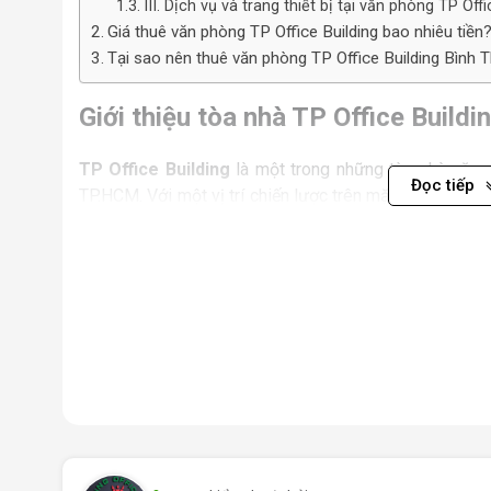
III. Dịch vụ và trang thiết bị tại văn phòng TP Offi
Giá thuê văn phòng TP Office Building bao nhiêu tiền
Tại sao nên thuê văn phòng TP Office Building Bình T
Giới thiệu tòa nhà TP Office Build
TP Office Building
là một trong những tòa nhà văn p
Đọc tiếp
TP.HCM. Với một vị trí chiến lược trên mặt tiền đườn
tòa nhà không chỉ dễ dàng kết nối với các khu vực lâ
Quận Gò Vấp, mà còn tạo cơ hội hợp tác và giao thươn
Đây là một trong những lý do giúp TP Office Building 
nghiệp vừa và nhỏ tìm đến làm trụ sở.
Tòa nhà TP Office Building có tổng diện tích gần 800
Với các diện tích cho thuê đa dạng từ 75m² đến 375
hợp cho các công ty mới thành lập hoặc các doanh n
đại gồm 1 trệt và 5 tầng cao, cộng với thang máy tiện l
dễ dàng và nhanh chóng. Tòa nhà cũng được trang bị đầ
chuyên nghiệp, tạo nên môi trường làm việc lý tưởng c