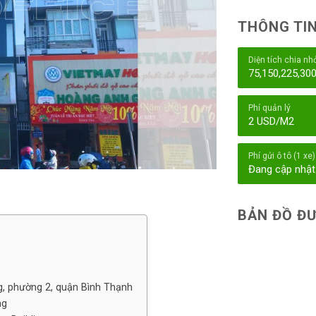
THÔNG TIN
Diện tích chia nh
75,150,225,30
Phí quản lý
2 USD/M2
Phí gửi ô tô (1 xe)
Đang cập nhật
BẢN ĐỒ ĐƯ
ng, phường 2, quận Bình Thạnh
ng