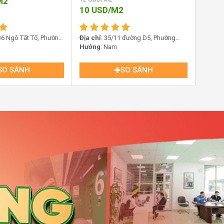
M2
10
USD/M2
36 Ngô Tất Tố, Phường
Địa chỉ
: 35/11 đường D5, Phường
 TP.HCM
Thạnh Mỹ Tây, TP.HCM
Hướng
: Nam
SO SÁNH
SO SÁNH