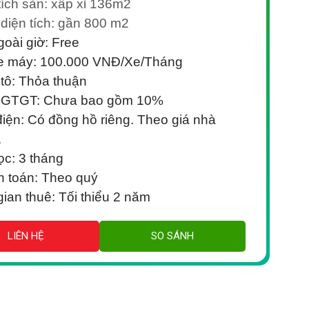
tích sàn: xấp xỉ 136m2
diện tích: gần 800 m2
goài giờ: Free
xe máy: 100.000 VNĐ/Xe/Tháng
 tô: Thỏa thuận
 GTGT: Chưa bao gồm 10%
điện: Có đồng hồ riêng. Theo giá nhà
.
ọc: 3 tháng
 toán: Theo quý
gian thuê: Tối thiểu 2 năm
LIÊN HỆ
SO SÁNH