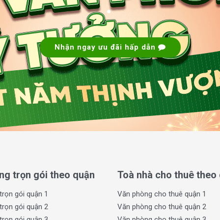
.
Nhận ngay ưu đãi hấp dẫn
ao cấp, mang lại không gian làm việc sáng tạo
 tiện nghi như hệ thống máy lạnh âm trần, hệ
 đảm bảo an ninh và sự thoải mái tối đa cho
 thống thang máy tiện lợi giúp việc di chuyển
 kế tối ưu, mang đến sự thoải mái và tạo cảm
ng trọn gói theo quận
Toà nhà cho thuê theo
ửa sổ rộng mở giúp ánh sáng tự nhiên dễ dàng
tiết kiệm năng lượng.
trọn gói quận 1
Văn phòng cho thuê quận 1
P Office Building
trọn gói quận 2
Văn phòng cho thuê quận 2
trọn gói quận 3
Văn phòng cho thuê quận 3