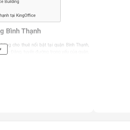
ce Building
?
hạnh tại KingOffice
ing Bình Thạnh
hòng cho thuê nổi bật tại quận Bình Thạnh,
g Bạch Đằng, tuyến đường trọng yếu của quận,
n cận như Quận 1, Quận 3, Quận Phú Nhuận và
g cho các doanh nghiệp trong và ngoài nước.
thu hút nhiều công ty, đặc biệt là các doanh
m², với diện tích mỗi sàn vào khoảng 136m².
m², tòa nhà mang đến nhiều sự lựa chọn phù
ghiệp đang mở rộng hoạt động. Kết cấu hiện
ợi, giúp việc di chuyển trong tòa nhà trở nên
y đủ các tiện ích hiện đại và dịch vụ hỗ trợ
ho các doanh nghiệp.