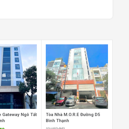
e Gateway Ngô Tất
Tòa Nhà M.O.R.E Đường D5
ạnh
Bình Thạnh
12
USD/M2