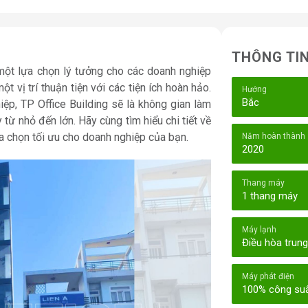
THÔNG TI
một lựa chọn lý tưởng cho các doanh nghiệp
ột vị trí thuận tiện với các tiện ích hoàn hảo.
Hướng
Bắc
hiệp, TP Office Building sẽ là không gian làm
từ nhỏ đến lớn. Hãy cùng tìm hiểu chi tiết về
lựa chọn tối ưu cho doanh nghiệp của bạn.
Năm hoàn thành
2020
Thang máy
1 thang máy
Máy lạnh
Điều hòa trun
Máy phát điện
100% công su