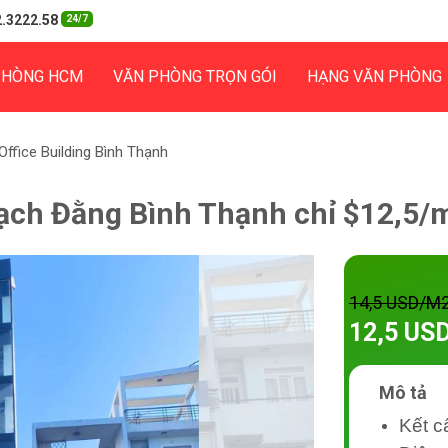
.3222.58
24/7
PHÒNG HCM
VĂN PHÒNG TRỌN GÓI
HẠNG VĂN PHÒNG
ffice Building Bình Thạnh
Bạch Đằng Bình Thạnh chỉ $12,5/
14,5 USD/M
12,5 US
Mô tả
Kết c