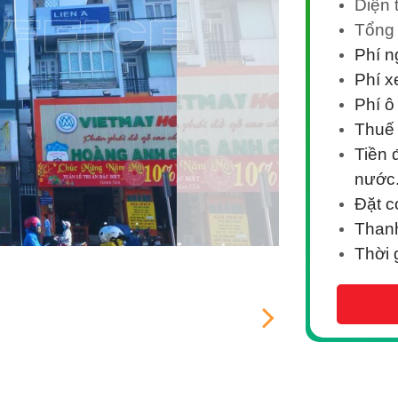
Diện 
Tổng 
Phí n
Phí 
Phí ô
Thuế
Tiền 
nước
Đặt c
Thanh
Thời 