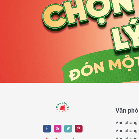
Trang thiết bị tại văn phòng TP Office Building
Với thiết kế hiện đại, tòa nhà sử dụng các vật liệu c
và chuyên nghiệp. Tòa nhà được trang bị các thiết bị
thống PCCC đạt chuẩn và camera giám sát 24/24, giúp
khách thuê. Đặc biệt, TP Office Building còn sở hữu hệ
trong tòa nhà trở nên dễ dàng và nhanh chóng.
Không gian bên ngoài và bên trong tòa nhà được thiết
Văn phò
giác dễ chịu cho những người làm việc tại đây. Các c
chiếu vào văn phòng, mang lại không khí trong lành và 
Văn phòng 
III. Dịch vụ và trang thiết bị tại văn phòng T
Văn phòng 
Văn phòng 