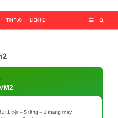
TIN TỨC
LIÊN HỆ
m2
2
D/M2
ấu: 1 trệt – 5 tầng – 1 thang máy