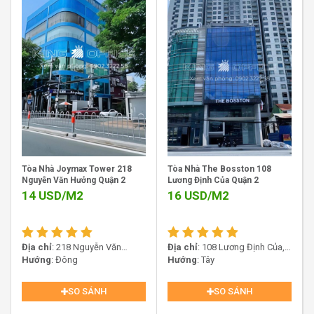
hạng C nổi bật tại Quận 2 với tổng diện tích sử dụng
khoảng 600m2, chia thành nhiều diện tích linh hoạt từ
30m2, 50m2, 70m2 đến 120m2, phù hợp cho các doanh
nghiệp vừa và nhỏ đang tìm kiếm văn phòng chuyên
nghiệp tại khu Đông Sài Gòn.
Tòa Nhà Joymax Tower 218
Tòa Nhà The Bosston 108
Nguyễn Văn Hưởng Quận 2
Lương Định Của Quận 2
14
USD/M2
16
USD/M2
Địa chỉ
: 218 Nguyễn Văn
Địa chỉ
: 108 Lương Định Của,
Sàn văn phòng tòa nhà Sadoreal Building – 10 Lương
Hưởng, Thảo Điền, An Khánh,
Hướng
: Đông
Phường An Khánh, TP.HCM
Hướng
: Tây
Hồ Chí Minh 70000, Việt Nam
Định Của, Phường An Khánh, Quận 2
SO SÁNH
SO SÁNH
Tòa nhà được xây dựng với kết cấu 1 hầm – 1 trệt – 1