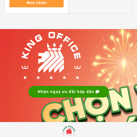
SO SÁNH
Văn phòng tòa nhà Sadoreal Building – 10 Lương Định
Của, Phường An Khánh, Quận 2
2. Thiết kế tòa nhà Sadoreal Building
.
Sadoreal Building sở hữu thiết kế hiện đại nhưng vẫn tối
.
giản, mang lại không gian làm việc thoáng đãng và năng
động. Tòa nhà lấy tông màu trắng làm chủ đạo, kết hợp
với hệ thống cửa kính xanh dọc theo các tầng lầu, vừa
Nhận ngay ưu đãi hấp dẫn
đảm bảo thẩm mỹ lại vừa tận dụng tối đa ánh sáng tự
nhiên – một yếu tố quan trọng trong việc tăng hiệu suất
và cảm hứng làm việc.
Trần văn phòng được thiết kế cao, hệ thống đèn LED tiết
kiệm điện lắp đặt khắp các tầng, mang lại ánh sáng