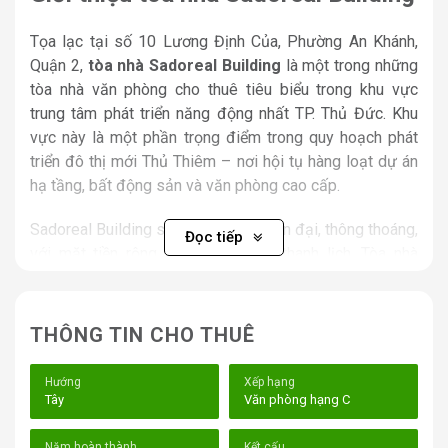
Tọa lạc tại số 10 Lương Định Của, Phường An Khánh,
Quận 2,
tòa nhà Sadoreal Building
là một trong những
tòa nhà văn phòng cho thuê tiêu biểu trong khu vực
trung tâm phát triển năng động nhất TP. Thủ Đức. Khu
vực này là một phần trọng điểm trong quy hoạch phát
triển đô thị mới Thủ Thiêm – nơi hội tụ hàng loạt dự án
hạ tầng, bất động sản và văn phòng cao cấp.
Sadoreal Building sở hữu thiết kế hiện đại, thông thoáng,
Đọc tiếp
với mặt tiền rộng rãi và kiến trúc thanh lịch. Tòa nhà
được xây dựng với kết cấu gồm 1 hầm – 1 trệt – 1 lửng
– 4 tầng cao và được trang bị đầy đủ các tiện ích văn
phòng tiêu chuẩn. Không gian làm việc bên trong được
THÔNG TIN CHO THUÊ
bố trí hợp lý, dễ dàng phân chia thành nhiều mô hình văn
phòng khác nhau, phù hợp với các doanh nghiệp vừa và
Hướng
Xếp hạng
nhỏ, công ty khởi nghiệp hoặc các đơn vị có nhu cầu mở
Tây
Văn phòng hạng C
rộng văn phòng đại diện.
Năm hoàn thành
Kết cấu