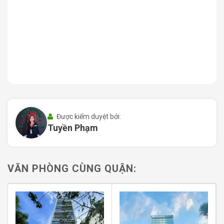
Từ Sadoreal Building, khách thuê có thể dễ dàng di
chuyển sang các quận lân cận như Quận 1, Quận Bình
Thạnh, Quận 9, Thủ Đức chỉ trong vòng 10 – 15 phút.
Đặc biệt, với mặt tiền đường hai chiều rộng thoáng, giao
thông luôn thông suốt kể cả trong giờ cao điểm, tạo
điều kiện thuận lợi cho việc tiếp cận và giao thương.
Khu vực xung quanh tòa nhà tập trung nhiều văn phòng
công ty, trụ sở giao dịch, ngân hàng lớn như ACB,
Vietcombank, Sacombank, cùng với hệ thống tiện ích
Được kiểm duyệt bởi:
dịch vụ cao cấp như nhà hàng, quán cà phê, khách sạn,
Tuyền Phạm
trung tâm mua sắm, trường học quốc tế,… góp phần tạo
nên một môi trường làm việc chuyên nghiệp và năng
động.
VĂN PHÒNG CÙNG QUẬN: