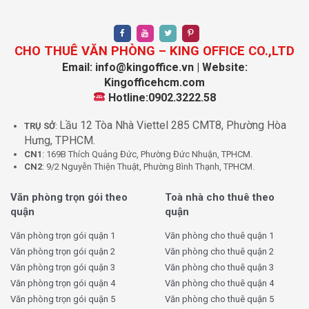
đồng đều và dễ chịu. Mỗi tầng đều có khu vệ sinh nam –
nữ riêng biệt, sạch sẽ, tiện nghi. Đặc biệt, sàn văn phòng
được hoàn thiện sẵn sàng để khách thuê có thể setup
CHO THUÊ VĂN PHÒNG – KING OFFICE CO.,LTD
nội thất mà không cần cải tạo nhiều.
Email: info@kingoffice.vn | Website:
Kingofficehcm.com
Hotline:0902.3222.58
Lầu 12 Tòa Nhà Viettel 285 CMT8, Phường Hòa
TRỤ SỞ
:
Hưng, TPHCM.
CN1
: 169B Thích Quảng Đức, Phường Đức Nhuận, TPHCM.
CN2
: 9/2 Nguyễn Thiện Thuật, Phường Bình Thạnh, TPHCM.
Văn phòng trọn gói theo
Toà nhà cho thuê theo
quận
quận
Văn phòng trọn gói quận 1
Văn phòng cho thuê quận 1
Thang máy tòa nhà Sadoreal Building – 10 Lương Định
Văn phòng trọn gói quận 2
Văn phòng cho thuê quận 2
Của, Phường An Khánh, Quận 2
Văn phòng trọn gói quận 3
Văn phòng cho thuê quận 3
Văn phòng trọn gói quận 4
Văn phòng cho thuê quận 4
Không gian mặt tiền tòa nhà rộng, sang trọng, thuận lợi
Văn phòng trọn gói quận 5
Văn phòng cho thuê quận 5
cho các doanh nghiệp đặt bảng hiệu thương hiệu hoặc