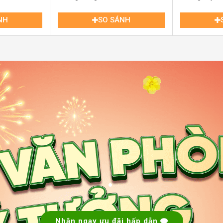
70000, Việt Nam
NH
SO SÁNH
p có thể nhanh chóng di chuyển đến cầu Sài
út. Việc kết nối với các khu vực lân cận như
ng trở nên dễ dàng hơn bao giờ hết nhờ các
i và tuyến Metro số 1 sắp đi vào hoạt động.
ng, gặp gỡ đối tác và tuyển dụng nhân sự từ
.
m trong khu vực tập trung nhiều văn phòng
.
. Điều này không chỉ nâng tầm hình ảnh của
hội hợp tác với cộng đồng doanh nhân quốc
mang lại sự tin cậy và khẳng định vị thế nhất
Nhận ngay ưu đãi hấp dẫn