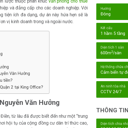
hiến lược thuộc phân khúc
văn phòng cho thuê
hiệp và đẳng cấp cho các doanh nghiệp. Với
Hướng
Đông
ng tiện ích đa dạng, dự án này hứa hẹn sẽ là
ơn vị kinh doanh trong và ngoài nước.
Kết cấu
1 hầm 5 tầng
Diện tích 1 sàn
2
600m
/sàn
ng
Hưởng
Hệ thống chữa c
Cảm biến tự 
 Nguyễn Văn Hưởng
u tiền?
An ninh tòa nhà
uận 2 tại King Office?
CCTV 24/7
2 Nguyễn Văn Hưởng
THÔNG TIN
Điền, từ lâu đã được biết đến như một “trung
nơi hội tụ của cộng đồng cư dân trí thức cao,
Diện tích chia nh