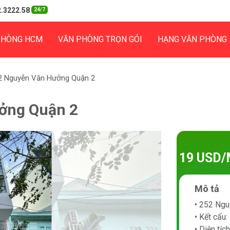
.3222.58
24/7
PHÒNG HCM
VĂN PHÒNG TRỌN GÓI
HẠNG VĂN PHÒNG
2 Nguyễn Văn Hưởng Quận 2
ởng Quận 2
19 USD/
Mô tả
• 252 Ngu
• Kết cấu:
• Diện tíc