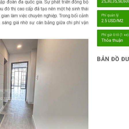
25,30,35,50,6
tập đoàn đa quốc gia. Sự phát triển đồng bộ
hu đô thị cao cấp đã tạo nên một hệ sinh thái
 gian làm việc chuyên nghiệp. Trong bối cảnh
Phí quản lý
2.5 USD/M2
sáng giá nhờ sự cân bằng giữa chi phí vận
Phí gửi ô tô (1 xe)
Thỏa thuận
BẢN ĐỒ ĐƯ