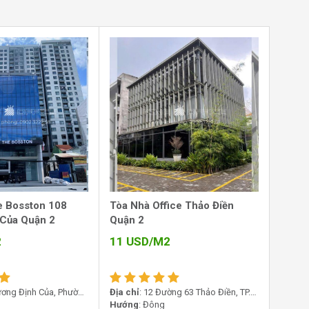
e Bosston 108
Tòa Nhà Office Thảo Điền
 Của Quận 2
Quận 2
2
11
USD/M2
ương Định Của, Phường
Địa chỉ
: 12 Đường 63 Thảo Điền, TP.
HCM
Thủ Đức
Hướng
: Đông