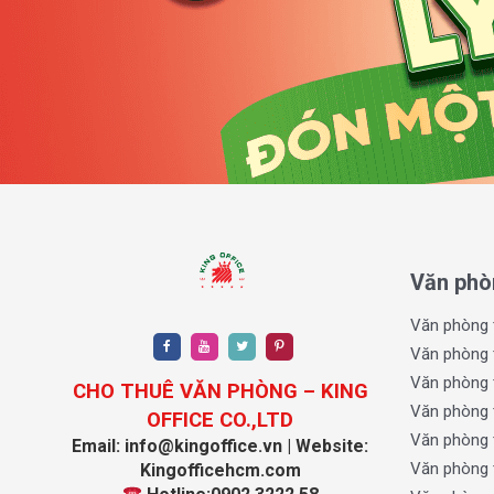
Giao thông xung quanh tòa nhà được đánh giá là khá
nghiêm trọng ngay cả trong giờ cao điểm. Hệ thống v
gian quanh 252 Nguyễn Văn Hưởng luôn duy trì được s
những doanh nghiệp coi trọng môi trường làm việc và 
II. Quy mô và thiết kế tòa nhà 252 Nguyễn
Tòa nhà 252 Nguyễn Văn Hưởng được thiết kế theo pho
năng sử dụng cho mục đích văn phòng. Với cấu trúc 
mang lại một tổng thể hài hòa và chuyên nghiệp. Tầ
đảm bảo an toàn và đáp ứng nhu cầu đỗ xe máy, ô tô
Văn phò
đến giao dịch.
Văn phòng 
Văn phòng 
Văn phòng 
CHO THUÊ VĂN PHÒNG – KING
Văn phòng 
OFFICE CO.,LTD
Văn phòng 
Email: info@kingoffice.vn | Website:
Văn phòng 
Kingofficehcm.com