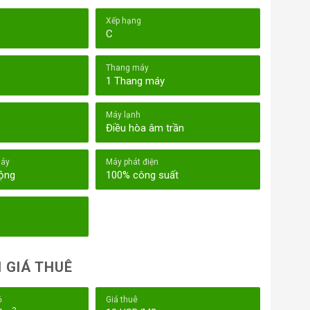
Xếp hạng
C
Thang máy
1 Thang máy
Máy lạnh
Điều hòa âm trần
háy
Máy phát điện
động
100% công suất
 GIÁ THUÊ
ỏ
Giá thuê