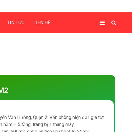
TIN TỨC
LIÊN HỆ
M2
yễn Văn Hưởng, Quận 2: Văn phòng hiện đại, giá tốt
 1 hầm – 5 tầng, trang bị 1 thang máy
h sàn: 600m2, cắt diện tích linh hoạt từ 25m2