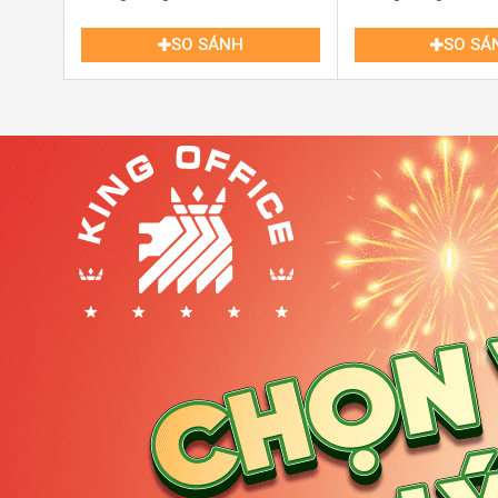
SO SÁNH
SO SÁ
252 Nguyễn Văn Hưởng Văn phòng Quận 2
Từ văn phòng 252 Nguyễn Văn Hưởng, các doanh nghiệ
Gòn để vào trung tâm Quận 1 chỉ trong khoảng 10-15 ph
Quận Bình Thạnh, Quận 9 hay Khu đô thị Thủ Thiêm cũ
tuyến đường trọng điểm như Mai Chí Thọ, Xa lộ Hà Nộ
Điều này tạo điều kiện thuận lợi cho việc giao thươ
khắp các khu vực trong thành phố.
Hơn nữa, vị trí 252 Nguyễn Văn Hưởng Quận 2 còn nằ
lãnh sự, các trường quốc tế và khu biệt thự cao cấp
doanh nghiệp trong mắt khách hàng mà còn mở ra cơ 
tế. Một địa chỉ kinh doanh tại Nguyễn Văn Hưởng luôn 
định cho bất kỳ công ty nào đặt trụ sở tại đây.