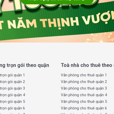
 thông thoáng, ít xảy ra tình trạng kẹt xe
ỉa hè rộng rãi, cây xanh bao phủ giúp không
ự dễ chịu. Đây là một điểm cộng lớn đối với
sức khỏe của nhân viên.
 Văn Hưởng
ng cách kiến trúc hiện đại, tối ưu hóa công
bao gồm 1 tầng hầm và 5 tầng nổi, tòa nhà
ng hầm được dành riêng cho khu vực để xe,
 của toàn bộ nhân viên cũng như khách hàng
ng trọn gói theo quận
Toà nhà cho thuê theo
trọn gói quận 1
Văn phòng cho thuê quận 1
trọn gói quận 2
Văn phòng cho thuê quận 2
trọn gói quận 3
Văn phòng cho thuê quận 3
trọn gói quận 4
Văn phòng cho thuê quận 4
trọn gói quận 5
Văn phòng cho thuê quận 5
trọn gói quận 6
Văn phòng cho thuê quận 6