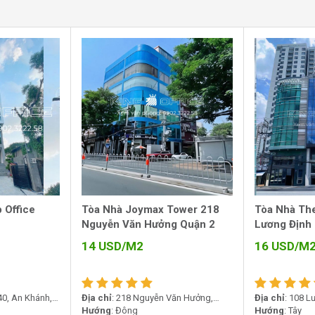
 văn phòng cho thuê 252 Nguyễn Văn Hưởng. Nằm
ng cung đường huyết mạch và đẹp nhất của
lớn về giao thông và kết nối vùng. Đây là khu
ch biệt khỏi sự ồn ào khói bụi của các trục
hoạt.
 Office
Tòa Nhà Joymax Tower 218
Tòa Nhà Th
Nguyễn Văn Hưởng Quận 2
Lương Định
14
USD/M2
16
USD/M
40, An Khánh,
Địa chỉ
: 218 Nguyễn Văn Hưởng,
Địa chỉ
: 108 L
Thảo Điền, An Khánh, Hồ Chí Minh
Hướng
: Đông
An Khánh, TP.
Hướng
: Tây