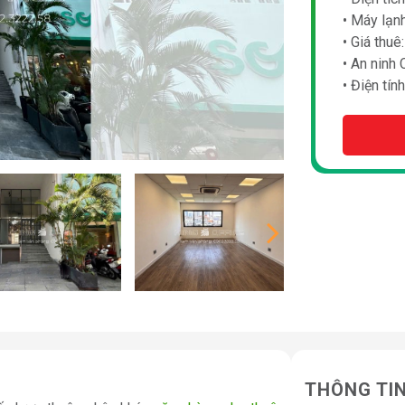
• Máy lạn
• Giá thu
• An ninh
• Điện tín
THÔNG TI