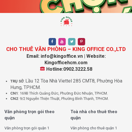
Neom Space
Dù có quy mô vừa phải, Neom Space vẫn được trang bị
đầy đủ các hệ thống kỹ thuật và dịch vụ đạt chuẩn văn
phòng chuyên nghiệp. Đầu tiên phải kể đến hệ thống an
ninh với mạng lưới CCTV 24/7. Các camera giám sát
được lắp đặt tại các khu vực công cộng, lối ra vào và
CHO THUÊ VĂN PHÒNG – KING OFFICE CO.,LTD
hành lang các tầng, đảm bảo an toàn tuyệt đối cho tài
Email: info@kingoffice.vn | Website:
sản và nhân sự của doanh nghiệp. Đội ngũ bảo vệ túc
Kingofficehcm.com
trực thường xuyên cùng quy trình kiểm soát ra vào
Hotline:0902.3222.58
nghiêm ngặt giúp doanh nghiệp hoàn toàn yên tâm khi
Lầu 12 Tòa Nhà Viettel 285 CMT8, Phường Hòa
TRỤ SỞ
:
làm việc tại đây, kể cả trong những giai đoạn cao điểm
Hưng, TPHCM.
hay làm việc ngoài giờ.
CN1
: 169B Thích Quảng Đức, Phường Đức Nhuận, TPHCM.
CN2
: 9/2 Nguyễn Thiện Thuật, Phường Bình Thạnh, TPHCM.
Văn phòng trọn gói theo
Toà nhà cho thuê theo
Neom Space Diện tích Quận 1
quận
quận
Văn phòng trọn gói quận 1
Văn phòng cho thuê quận 1
Hệ thống phòng cháy chữa cháy (PCCC) tại văn phòng