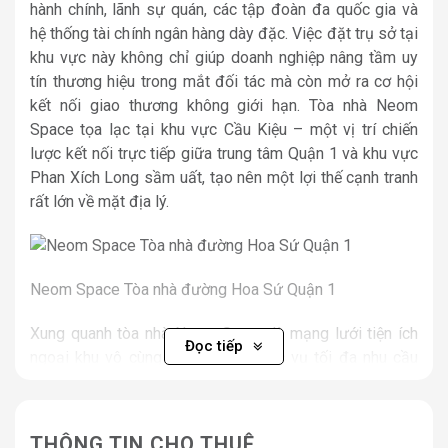
hành chính, lãnh sự quán, các tập đoàn đa quốc gia và
hệ thống tài chính ngân hàng dày đặc. Việc đặt trụ sở tại
khu vực này không chỉ giúp doanh nghiệp nâng tầm uy
tín thương hiệu trong mắt đối tác mà còn mở ra cơ hội
kết nối giao thương không giới hạn. Tòa nhà Neom
Space tọa lạc tại khu vực Cầu Kiệu – một vị trí chiến
lược kết nối trực tiếp giữa trung tâm Quận 1 và khu vực
Phan Xích Long sầm uất, tạo nên một lợi thế cạnh tranh
rất lớn về mặt địa lý.
Neom Space Tòa nhà đường Hoa Sứ Quận 1
Xung quanh tòa nhà Neom Space là mạng lưới tiện ích
Đọc tiếp
ngoại khu vô cùng phong phú, phục vụ tối đa nhu cầu
của giới văn phòng. Trong bán kính vài trăm mét, nhân
viên có thể dễ dàng tiếp cận với hàng loạt chi nhánh
ngân hàng lớn như Vietcombank, Techcombank, ACB,
THÔNG TIN CHO THUÊ