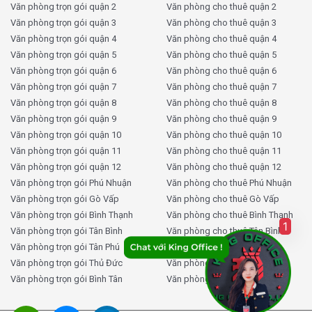
Văn phòng trọn gói quận 2
Văn phòng cho thuê quận 2
Neom Space được đầu tư bài bản với các thiết bị cảm
Văn phòng trọn gói quận 3
Văn phòng cho thuê quận 3
biến khói, đầu phun nước tự động và bình chữa cháy
Văn phòng trọn gói quận 4
Văn phòng cho thuê quận 4
được kiểm định định kỳ. Lối thoát hiểm được thiết kế rõ
Văn phòng trọn gói quận 5
Văn phòng cho thuê quận 5
ràng, dễ tiếp cận và luôn được giữ thông thoáng theo
Văn phòng trọn gói quận 6
Văn phòng cho thuê quận 6
đúng quy định của pháp luật về an toàn phòng chống
Văn phòng trọn gói quận 7
Văn phòng cho thuê quận 7
cháy nổ. Đây là yếu tố tiên quyết mà mọi doanh nghiệp
Văn phòng trọn gói quận 8
Văn phòng cho thuê quận 8
cần quan tâm khi lựa chọn địa điểm đặt văn phòng để
Văn phòng trọn gói quận 9
Văn phòng cho thuê quận 9
đảm bảo an toàn tính mạng và giảm thiểu rủi ro vận
Văn phòng trọn gói quận 10
Văn phòng cho thuê quận 10
hành. Sự chuẩn bị kỹ lưỡng về hạ tầng PCCC tại tòa nhà
Văn phòng trọn gói quận 11
Văn phòng cho thuê quận 11
mang lại sự an tâm tuyệt đối cho khách thuê.
Văn phòng trọn gói quận 12
Văn phòng cho thuê quận 12
Văn phòng trọn gói Phú Nhuận
Văn phòng cho thuê Phú Nhuận
Về hạ tầng điện, Neom Space cung cấp hệ thống điện
Văn phòng trọn gói Gò Vấp
Văn phòng cho thuê Gò Vấp
ổn định với đồng hồ riêng cho từng văn phòng. Điều này
Văn phòng trọn gói Bình Thạnh
Văn phòng cho thuê Bình Thạnh
giúp các doanh nghiệp dễ dàng kiểm soát và quản lý chi
1
Văn phòng trọn gói Tân Bình
Văn phòng cho thuê Tân Bình
phí điện năng tiêu thụ hàng tháng của mình một cách
Văn phòng trọn gói Tân Phú
Văn phòng cho thuê Tân Phú
minh bạch và chính xác. Ngoài ra, tòa nhà cũng được
Văn phòng trọn gói Thủ Đức
Văn phòng cho thuê Thủ Đức
trang bị hệ thống chiếu sáng LED tiết kiệm điện tại các
Văn phòng trọn gói Bình Tân
Văn phòng cho thuê Bình Tân
khu vực chung. Hệ thống internet và mạng viễn thông tại
tòa nhà được hỗ trợ bởi nhiều nhà cung cấp lớn, đảm