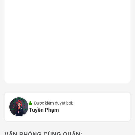
Lợi thế về mặt giao thông của Neom Space Quận 1 còn
thể hiện qua việc nằm gần các trục đường huyết mạch
như Hoàng Sa, Trường Sa, giúp việc di chuyển đến các
quận lân cận như Quận 3, Quận Bình Thạnh hay sân bay
quốc tế Tân Sơn Nhất trở nên nhanh chóng và dễ dàng.
Việc tránh được tình trạng ùn tắc giao thông nghiêm
trọng vào giờ cao điểm tại các nút thắt trung tâm là một
điểm cộng lớn, giúp tiết kiệm thời gian và nâng cao hiệu
suất làm việc cho cán bộ nhân viên. Hơn nữa, khu vực
Cầu Kiệu là nơi có phong thủy tốt, không gian thoáng
đãng nhờ gần kênh Nhiêu Lộc, mang lại nguồn năng
lượng tích cực cho văn phòng làm việc.
Không chỉ mạnh về giao thông, vị trí của Neom Space
Được kiểm duyệt bởi:
còn được bao bọc bởi một cộng đồng doanh nghiệp văn
Tuyền Phạm
minh và năng động. Tại đây, sự hiện diện của các tòa
nhà văn phòng lân cận tạo nên một hệ sinh thái kinh
doanh đa dạng, từ lĩnh vực công nghệ, truyền thông đến
VĂN PHÒNG CÙNG QUẬN: