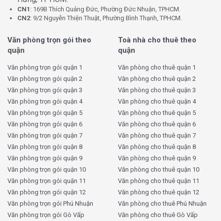
CN1
: 169B Thích Quảng Đức, Phường Đức Nhuận, TPHCM.
Loại chi phí
Mức phí
CN2
: 9/2 Nguyễn Thiện Thuật, Phường Bình Thạnh, TPHCM.
Giá thuê
10 USD/m²/tháng
Văn phòng trọn gói theo
Toà nhà cho thuê theo
Phí quản lý
3 USD/m²/tháng
quận
quận
Thuế VAT
10%
Văn phòng trọn gói quận 1
Văn phòng cho thuê quận 1
Tiền điện
Theo giá nhà nước
Văn phòng trọn gói quận 2
Văn phòng cho thuê quận 2
Phí gửi xe máy
Thỏa thuận
Văn phòng trọn gói quận 3
Văn phòng cho thuê quận 3
Văn phòng trọn gói quận 4
Văn phòng cho thuê quận 4
Phí gửi ô tô
Thỏa thuận
Văn phòng trọn gói quận 5
Văn phòng cho thuê quận 5
Phí ngoài giờ
Thỏa thuận
Văn phòng trọn gói quận 6
Văn phòng cho thuê quận 6
Văn phòng trọn gói quận 7
Văn phòng cho thuê quận 7
Thời gian thuê
Từ 2 năm trở lên
Văn phòng trọn gói quận 8
Văn phòng cho thuê quận 8
Văn phòng trọn gói quận 9
Văn phòng cho thuê quận 9
Để biết thêm thông tin chi tiết về giá thuê văn phòng tại
Văn phòng trọn gói quận 10
Văn phòng cho thuê quận 10
MDA Vĩnh Khánh, vui lòng liên hệ với
King Office
để
Văn phòng trọn gói quận 11
Văn phòng cho thuê quận 11
nhận báo giá chi tiết và được hỗ trợ tham quan văn
Văn phòng trọn gói quận 12
Văn phòng cho thuê quận 12
phòng miễn phí.
Văn phòng trọn gói Phú Nhuận
Văn phòng cho thuê Phú Nhuận
Văn phòng trọn gói Gò Vấp
Văn phòng cho thuê Gò Vấp
Tại sao nên thuê văn phòng MDA