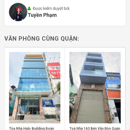
Tòa nhà MDA Vĩnh Khánh được xây dựng với kết cấu 1
trệt và 5 tầng, cùng 1 thang máy giúp việc di chuyển
Được kiểm duyệt bởi:
Tuyền Phạm
giữa các tầng trở nên nhanh chóng và thuận tiện. MDA
Vĩnh Khánh được thiết kế theo phong cách hiện đại, với
vật liệu cao cấp như đá hoa cương và kính cường lực,
tạo nên một không gian văn phòng sang trọng và
VĂN PHÒNG CÙNG QUẬN:
chuyên nghiệp.
Mặt tiền của tòa nhà có thiết kế bắt mắt với màu trắng
chủ đạo, cùng các đường nét kiến trúc tinh tế mang đậm
ảnh hưởng của phong cách tân cổ điển, tạo điểm nhấn
nổi bật trong khu vực. Nội thất bên trong tòa nhà cũng
không kém phần sang trọng, khi các vật liệu như đá hoa
cương nguyên khối và trang thiết bị cao cấp được sử
dụng để đảm bảo chất lượng và thẩm mỹ.
Với chiều cao trần lý tưởng 2,65m, không gian văn
phòng tại MDA Vĩnh Khánh luôn thoáng đãng và rộng rãi,
tạo cảm giác thoải mái cho nhân viên làm việc. Hệ thống
Tòa Nhà Halo Building Đoàn
Toà Nhà 163 Bến Vân Đồn Quận