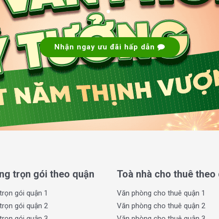
.
wer không chỉ là nơi làm việc mà còn là biểu
à tập đoàn quốc tế.
Nhận ngay ưu đãi hấp dẫn
rí ven sông để mang lại không gian thoáng mát
o cấp, tăng khả năng lấy sáng tự nhiên và
rần cao, dễ dàng bố trí nội thất và sắp xếp
ương mại, nhà hàng, khu giải trí, hồ bơi, spa,
 mới bên bờ sông Sài Gòn, khẳng định phong
.
ng trọn gói theo quận
Toà nhà cho thuê theo
trọn gói quận 1
Văn phòng cho thuê quận 1
trọn gói quận 2
Văn phòng cho thuê quận 2
trọn gói quận 3
Văn phòng cho thuê quận 3