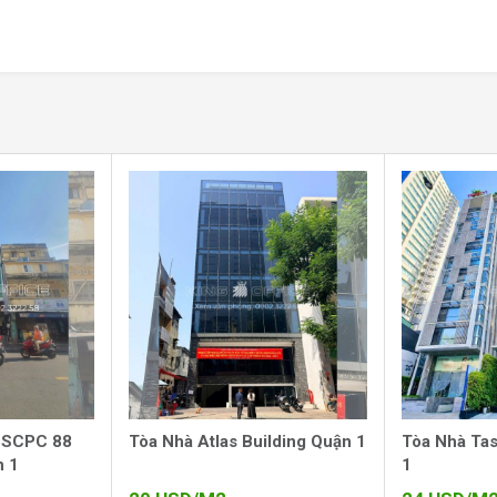
ố Hồ Chí Minh
 Đức Thắng, phường Bến Nghé, quận 1 – một
ành phố. Đây được xem là “tọa độ vàng” giúp
o thương:
 Nhà hát Thành phố và ga Metro Ba Son.
g yếu: hầm Thủ Thiêm, cầu Ba Son, đại lộ Hàm
 sân bay quốc tế Tân Sơn Nhất và thành phố
i bật:
 SCPC 88
Tòa Nhà Atlas Building Quận 1
Tòa Nhà Tas
n 1
1