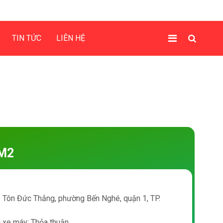
TIN TỨC
LIÊN HỆ
M2
ỉ: Tôn Đức Thắng, phường Bến Nghé, quận 1, TP.
i xe máy: Thỏa thuận