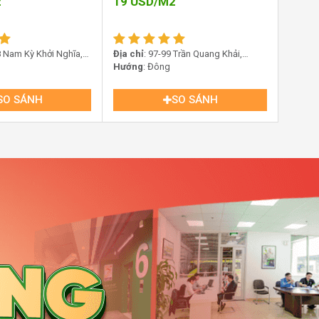
2
19
USD/M2
68 Nam Kỳ Khởi Nghĩa,
Địa chỉ
: 97-99 Trần Quang Khải,
n, TP.HCM
Phường Tân Định, TP HCM
Hướng
: Đông
SO SÁNH
SO SÁNH