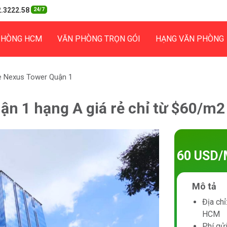
.3222.58
24/7
PHÒNG HCM
VĂN PHÒNG TRỌN GÓI
HẠNG VĂN PHÒNG
e Nexus Tower Quận 1
n 1 hạng A giá rẻ chỉ từ $60/m2
60 USD/
Mô tả
Địa ch
HCM
Phí gử