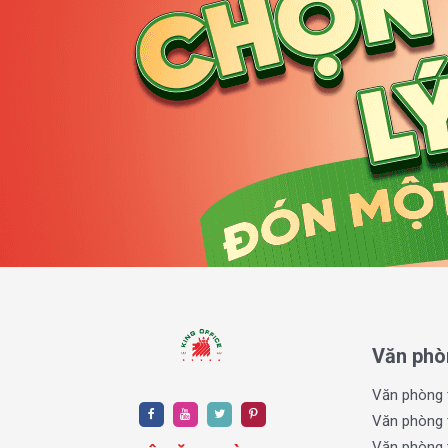
Với quy mô lớn và đa chức năng, tòa nhà The Nexus To
tượng mới của TP.HCM, thu hút các doanh nghiệp lớn v
2. Thiết kế tòa nhà The Nexus Tower
Thiết kế hiện đại, sang trọng, tận dụng tối đa vị t
và tầm nhìn đắt giá.
Mặt ngoài được xây dựng bằng kính phản quang ca
tiết kiệm năng lượng.
Bên trong văn phòng vuông vức, hành lang rộng, t
layout.
Tích hợp nhiều khu tiện ích cao cấp như trung tâm th
gym… tạo thành một hệ sinh thái khép kín.
Được định hướng trở thành công trình biểu tượng
cách và đẳng cấp của doanh nghiệp thuê văn phòng
Văn phò
Văn phòng 
Văn phòng 
Văn phòng 