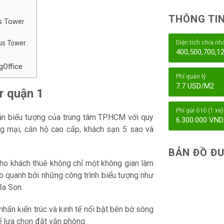
THÔNG TIN
us Tower
xus Tower
Diện tích chia nh
400,500,700,
?
gOffice
Phí quản lý
7.7 USD/M2
r quận 1
Phí gửi ô tô (1 xe)
n biểu tượng của trung tâm TP.HCM với quy
6.300.000 VN
g mại, căn hộ cao cấp, khách sạn 5 sao và
BẢN ĐỒ ĐƯ
o khách thuê không chỉ một không gian làm
bao quanh bởi những công trình biểu tượng như
Ba Son.
hấn kiến trúc và kinh tế nổi bật bên bờ sông
ế lựa chọn đặt văn phòng.