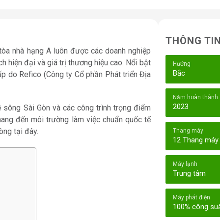
THÔNG TI
 tòa nhà hạng A luôn được các doanh nghiệp
ch hiện đại và giá trị thương hiệu cao. Nổi bật
Hướng
Bắc
p do Refico (Công ty Cổ phần Phát triển Địa
Năm hoàn thành
2023
kề sông Sài Gòn và các công trình trọng điểm
ang đến môi trường làm việc chuẩn quốc tế
ng tại đây.
Thang máy
12 Thang máy
Máy lạnh
Trung tâm
Máy phát điện
100% công su