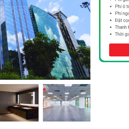
Phí ô t
Phí ngo
Đặt cọc
Thanh 
Thời gi