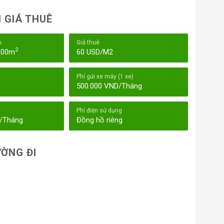
 GIÁ THUÊ
ỏ
Giá thuê
2
1200m
60 USD/M2
Phí gửi xe máy (1 xe)
500.000 VND/Tháng
Phí điện sử dụng
D/Tháng
Đồng hồ riêng
ỜNG ĐI