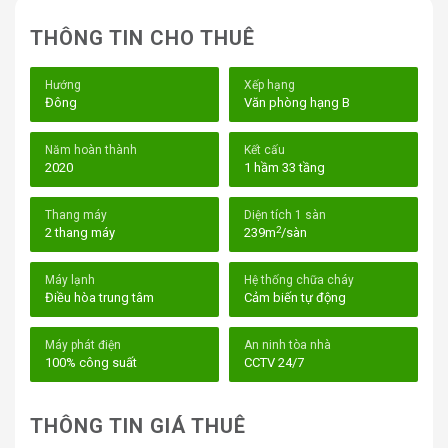
THÔNG TIN CHO THUÊ
Hướng
Xếp hạng
Đông
Văn phòng hạng B
Tòa nhà văn phòng Regus Worc@Q2 Quận 2
Năm hoàn thành
Kết cấu
2020
1 hầm 33 tầng
Không chỉ cung cấp văn phòng làm việc đầy đủ tiện
Thang máy
Diện tích 1 sàn
nghi, Regus Worc@Q2 còn mang đến một loạt các dịch
2
2 thang máy
239m
/sàn
vụ hỗ trợ doanh nghiệp như lễ tân, pháp lý, và tư vấn
thành lập công ty. Đặc biệt, với những không gian văn
Máy lạnh
Hệ thống chữa cháy
phòng linh hoạt từ 2 chỗ ngồi đến 15 chỗ ngồi, bạn có
Điều hòa trung tâm
Cảm biến tự động
thể lựa chọn loại hình không gian phù hợp với nhu cầu
phát triển của mình.
Máy phát điện
An ninh tòa nhà
100% công suất
CCTV 24/7
I. Vị trí tòa nhà văn phòng Regus Worc@Q2 –
21 Võ Trường Toản, Phường Thảo Điền,
THÔNG TIN GIÁ THUÊ
Quận 2