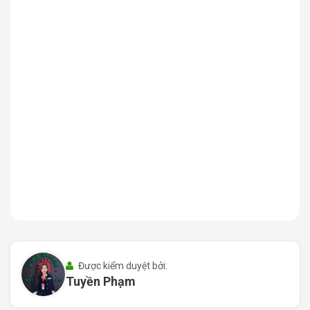
Khu vực này không chỉ thuận tiện về giao thông mà còn
có nhiều tiện ích xung quanh như trung tâm thương mại,
nhà hàng, cà phê, và các dịch vụ tiện ích khác. Từ Regus
Worc@Q2, bạn có thể dễ dàng di chuyển đến các khu
vực khác trong thành phố, như trung tâm Quận 1, Quận
Bình Thạnh, hay khu vực Thủ Đức, thông qua các tuyến
đường huyết mạch như Xa lộ Hà Nội, Mai Chí Thọ. Điều
này giúp tạo ra một môi trường làm việc kết nối và thuận
lợi cho các cuộc gặp gỡ, thương thảo với đối tác, khách
hàng.
II. Quy mô và thiết kế Regus Worc@Q2 Quận
2
Văn phòng trọn gói Regus Worc@Q2 được thiết kế với
không gian mở, hiện đại và linh hoạt, đáp ứng đầy đủ
nhu cầu sử dụng của các doanh nghiệp từ nhỏ đến vừa.
Được kiểm duyệt bởi:
Tuyền Phạm
Với diện tích đa dạng từ 10 m² đến 35 m², bạn có thể dễ
dàng lựa chọn không gian phù hợp với số lượng nhân