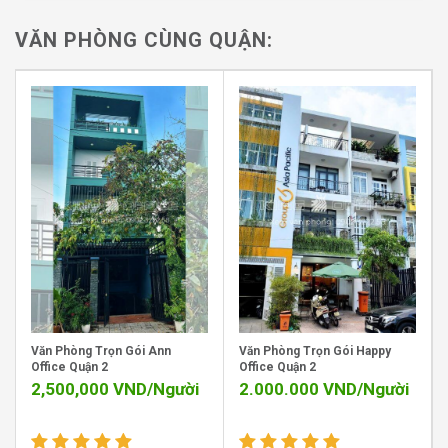
viên và yêu cầu công việc. Tòa nhà được trang bị đầy đủ
các thiết bị văn phòng cần thiết như bàn làm việc, tủ hồ
VĂN PHÒNG CÙNG QUẬN:
sơ, máy in, máy photocopy, internet tốc độ cao và hệ
thống điều hòa không khí.
Điểm nổi bật của Regus Worc@Q2 chính là sự linh hoạt
trong cách bố trí không gian. Bạn có thể lựa chọn các
loại phòng riêng biệt với số lượng chỗ ngồi từ 2, 4, 7, 10
đến 15 người. Mỗi phòng đều được trang bị đầy đủ tiện
nghi, giúp tối ưu hóa không gian làm việc, mang lại sự
thoải mái và hiệu quả cao cho người sử dụng. Môi
trường làm việc tại Regus Worc@Q2 mang lại một
không gian chuyên nghiệp, đầy cảm hứng, lý tưởng cho
những ai đang tìm kiếm một nơi làm việc đẳng cấp tại
khu vực Quận 2.
Văn Phòng Trọn Gói Ann
Văn Phòng Trọn Gói Happy
Office Quận 2
Office Quận 2
2,500,000
VND/Người
2.000.000
VND/Người