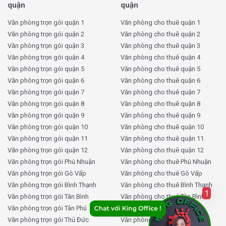
quận
quận
Để biết thêm thông tin chi tiết về giá thuê văn phòng tại
Regus Worc@Q2, hãy liên hệ với King Office để được
Văn phòng trọn gói quận 1
Văn phòng cho thuê quận 1
báo giá chi tiết và hướng dẫn tham quan văn phòng miễn
Văn phòng trọn gói quận 2
Văn phòng cho thuê quận 2
Văn phòng trọn gói quận 3
Văn phòng cho thuê quận 3
phí.
Văn phòng trọn gói quận 4
Văn phòng cho thuê quận 4
Tại sao nên thuê văn phòng Regus
Văn phòng trọn gói quận 5
Văn phòng cho thuê quận 5
Văn phòng trọn gói quận 6
Văn phòng cho thuê quận 6
Worc@Q2 Quận 2 tại KingOffice?
Văn phòng trọn gói quận 7
Văn phòng cho thuê quận 7
Văn phòng trọn gói quận 8
Văn phòng cho thuê quận 8
King Office
là đơn vị
thuê văn phòng trọn gói
uy tín và
Văn phòng trọn gói quận 9
Văn phòng cho thuê quận 9
chuyên nghiệp, với hơn 2000 tòa nhà văn phòng trên
Văn phòng trọn gói quận 10
Văn phòng cho thuê quận 10
toàn quốc. Khi thuê văn phòng Regus Worc@Q2 Quận 2
Văn phòng trọn gói quận 11
Văn phòng cho thuê quận 11
qua King Office, bạn sẽ nhận được những lợi ích vượt
Văn phòng trọn gói quận 12
Văn phòng cho thuê quận 12
trội:
Văn phòng trọn gói Phú Nhuận
Văn phòng cho thuê Phú Nhuận
Văn phòng trọn gói Gò Vấp
Văn phòng cho thuê Gò Vấp
Quản lý hơn 2000 tòa nhà văn phòng:
Đảm bảo
Văn phòng trọn gói Bình Thạnh
Văn phòng cho thuê Bình Thạnh
1
bạn tìm được không gian làm việc phù hợp nhanh
Văn phòng trọn gói Tân Bình
Văn phòng cho thuê Tân Bình
chóng và dễ dàng.
Văn phòng trọn gói Tân Phú
Văn phòng cho thuê Tân Phú
Báo giá nhanh chuẩn xác trong 5 phút:
Tiết kiệm
Văn phòng trọn gói Thủ Đức
Văn phòng cho thuê Thủ Đức