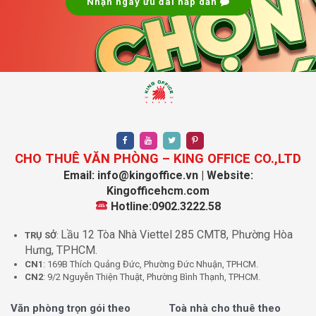
Nhận ngay ưu đãi hấp dẫn
Thông tin về giá thuê văn phòng trọn gói tại Regus
Worc@Q2 không được công khai. Để nhận được báo giá
chi tiết, bạn có thể liên hệ với King Office để được cung
cấp thông tin về mức giá cụ thể và các ưu đãi hiện có.
King Office sẽ hỗ trợ bạn một cách nhanh chóng và chính
xác, đảm bảo bạn có thể tìm được văn phòng phù hợp
với ngân sách và nhu cầu sử dụng của doanh nghiệp.
Thông tin chi tiết về văn phòng Regus Worc@Q2:
CHO THUÊ VĂN PHÒNG – KING OFFICE CO.,LTD
Email: info@kingoffice.vn | Website:
Thông tin
Chi tiết
Kingofficehcm.com
Hotline:0902.3222.58
Tên văn phòng
Regus Worc@Q2
Số chỗ ngồi
2 – 4 – 7 – 10 – 15
Lầu 12 Tòa Nhà Viettel 285 CMT8, Phường Hòa
TRỤ SỞ
:
Hưng, TPHCM.
Giá thuê
Liên hệ
CN1
: 169B Thích Quảng Đức, Phường Đức Nhuận, TPHCM.
Diện tích
10 – 15 – 20 – 25 – 35 m²
CN2
: 9/2 Nguyễn Thiện Thuật, Phường Bình Thạnh, TPHCM.
Hướng
Đông Bắc
Văn phòng trọn gói theo
Toà nhà cho thuê theo