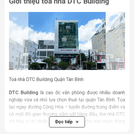
Giới thiệu tòa nhà DTC Building
Toà nhà DTC Building Quận Tân Bình
DTC Building
là cao ốc văn phòng được nhiều doanh
nghiệp vừa và nhỏ lựa chọn thuê tại quận Tân Bình. Tọa
lạc ngay đường Cộng Hòa – tuyến đường trọng điểm và
có mật độ giao thương sầm uất hàng đầu, tòa nhà DTC
sở hữu vị trí chiến lược, thuận tiện cho mọi hoạt động
Đọc tiếp
kinh doanh, đặc biệt là các công ty có nhu cầu di chuyển