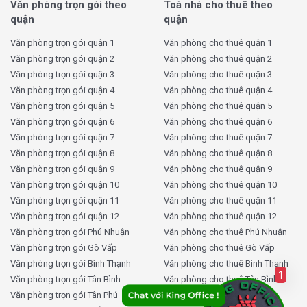
Báo giá nhanh trong 5 phút:
Đội ngũ chuyên viên tư
Văn phòng trọn gói theo
Toà nhà cho thuê theo
vấn giàu kinh nghiệm luôn sẵn sàng hỗ trợ và cung
quận
quận
cấp thông tin chi tiết, chính xác chỉ trong vài phút.
Văn phòng trọn gói quận 1
Văn phòng cho thuê quận 1
Cập nhật giá thuê hàng ngày:
Thông tin thuê văn
Văn phòng trọn gói quận 2
Văn phòng cho thuê quận 2
phòng luôn được cập nhật mới nhất, giúp bạn không
Văn phòng trọn gói quận 3
Văn phòng cho thuê quận 3
bỏ lỡ cơ hội thuê tốt.
Văn phòng trọn gói quận 4
Văn phòng cho thuê quận 4
Cam kết chính xác 100%:
Tất cả báo giá và thông
Văn phòng trọn gói quận 5
Văn phòng cho thuê quận 5
tin tòa nhà đều minh bạch, đúng thực tế, không phát
Văn phòng trọn gói quận 6
Văn phòng cho thuê quận 6
sinh chi phí ẩn.
Văn phòng trọn gói quận 7
Văn phòng cho thuê quận 7
Dịch vụ đưa đón miễn phí:
Khách hàng được hỗ trợ
Văn phòng trọn gói quận 8
Văn phòng cho thuê quận 8
đưa rước xem văn phòng hoàn toàn miễn phí, tiết
Văn phòng trọn gói quận 9
Văn phòng cho thuê quận 9
kiệm thời gian và chi phí.
Văn phòng trọn gói quận 10
Văn phòng cho thuê quận 10
Tư vấn thành lập công ty:
Hỗ trợ đầy đủ các thủ
Văn phòng trọn gói quận 11
Văn phòng cho thuê quận 11
tục pháp lý, từ A-Z khi bạn cần thành lập doanh
Văn phòng trọn gói quận 12
Văn phòng cho thuê quận 12
nghiệp mới.
Văn phòng trọn gói Phú Nhuận
Văn phòng cho thuê Phú Nhuận
Tư vấn thiết kế văn phòng miễn phí:
Đội ngũ thiết
Văn phòng trọn gói Gò Vấp
Văn phòng cho thuê Gò Vấp
kế nội thất của KingOffice sẽ đồng hành cùng bạn
Văn phòng trọn gói Bình Thạnh
Văn phòng cho thuê Bình Thạnh
1
Văn phòng trọn gói Tân Bình
Văn phòng cho thuê Tân Bình
trong việc tạo ra không gian làm việc khoa học, sáng
Văn phòng trọn gói Tân Phú
Văn phòng cho thuê Tân Phú
tạo và chuyên nghiệp.