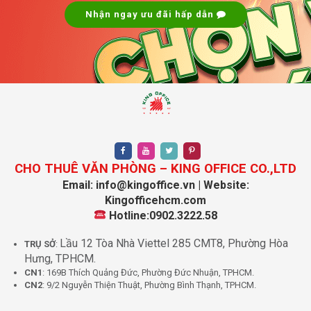
Nhận ngay ưu đãi hấp dẫn
Phí ngoài giờ
Thỏa thuận
Đặt cọc
3 tháng
Thanh toán
Theo quý/tháng
Diện tích cho thuê
80m² – 240m²
Thời gian thuê
Tối thiểu 2 năm
Lưu ý:
Giá thuê và diện tích trống có thể thay đổi theo
từng thời điểm. Vui lòng liên hệ KingOffice để được
CHO THUÊ VĂN PHÒNG – KING OFFICE CO.,LTD
cập nhật chính xác.
Email: info@kingoffice.vn | Website:
Kingofficehcm.com
Tại sao nên thuê văn phòng DTC
Hotline:0902.3222.58
Building tại KingOffice
Lầu 12 Tòa Nhà Viettel 285 CMT8, Phường Hòa
TRỤ SỞ
:
Hưng, TPHCM.
Hệ thống hơn 2000 tòa nhà:
KingOffice sở hữu dữ
CN1
: 169B Thích Quảng Đức, Phường Đức Nhuận, TPHCM.
liệu cập nhật liên tục, giúp bạn có nhiều lựa chọn đa
CN2
: 9/2 Nguyễn Thiện Thuật, Phường Bình Thạnh, TPHCM.
dạng về diện tích, vị trí và chi phí.