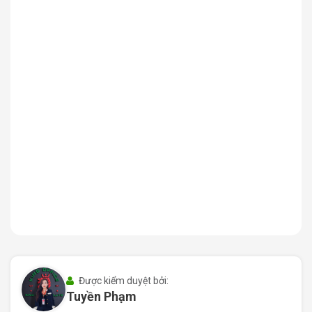
quận 12 và các quận ngoại thành
Xung quanh
tòa nhà DTC
là mạng lưới tiện ích sẵn có
như siêu thị Vinmart, ngân hàng Vietcombank, BIDV,
ACB, nhà hàng Hoàng Ty, The Coffee House, bệnh viện
Thống Nhất, công viên Hoàng Văn Thụ,… đảm bảo phục
vụ tốt nhất cho nhân viên và khách hàng.
Nhờ vị trí nổi bật này, các doanh nghiệp khi đặt văn
phòng tại đây có thể tiếp cận khách hàng, đối tác nhanh
chóng, đồng thời nâng tầm hình ảnh thương hiệu chuyên
nghiệp.
II. Quy mô và thiết kế DTC Building
1. Quy mô tòa nhà DTC Building
Cao ốc DTC Building
được xây dựng với kết cấu gồm 1
Được kiểm duyệt bởi:
Tuyền Phạm
trệt và 7 tầng nổi, tổng diện tích sử dụng lên đến