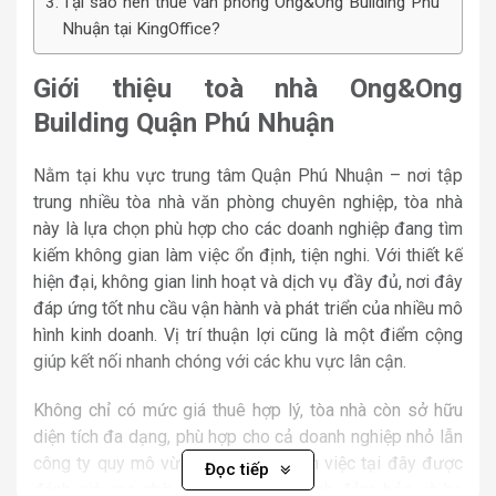
Tại sao nên thuê văn phòng Ong&Ong Building Phú
Nhuận tại KingOffice?
Giới thiệu toà nhà Ong&Ong
Building Quận Phú Nhuận
Nằm tại khu vực trung tâm Quận Phú Nhuận – nơi tập
trung nhiều tòa nhà văn phòng chuyên nghiệp, tòa nhà
này là lựa chọn phù hợp cho các doanh nghiệp đang tìm
kiếm không gian làm việc ổn định, tiện nghi. Với thiết kế
hiện đại, không gian linh hoạt và dịch vụ đầy đủ, nơi đây
đáp ứng tốt nhu cầu vận hành và phát triển của nhiều mô
hình kinh doanh. Vị trí thuận lợi cũng là một điểm cộng
giúp kết nối nhanh chóng với các khu vực lân cận.
Không chỉ có mức giá thuê hợp lý, tòa nhà còn sở hữu
diện tích đa dạng, phù hợp cho cả doanh nghiệp nhỏ lẫn
công ty quy mô vừa. Môi trường làm việc tại đây được
Đọc tiếp
đánh giá cao nhờ sự yên tĩnh, an ninh đảm bảo và hạ