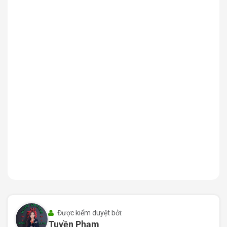
Lễ Tân Tòa Nhà Ong&Ong Building Phan Xích Long Phú
Nhuận
II. Quy mô và thiết kế Ong&Ong Building
Tòa nhà Ong&Ong Building được xây dựng với quy mô
phù hợp cho các doanh nghiệp đang tìm kiếm văn phòng
chuyên nghiệp nhưng vẫn đảm bảo chi phí hợp lý. Với
kết cấu gọn gàng và kiến trúc hiện đại, nơi đây mang
đến không gian làm việc hiệu quả cho nhiều loại hình
Được kiểm duyệt bởi:
Tuyền Phạm
kinh doanh.