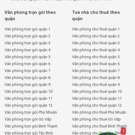
Giá điện
VNĐ/Kwh)
Văn phòng trọn gói theo
Toà nhà cho thuê theo
Phí gửi xe máy
120.000 VNĐ/ Tháng
quận
quận
Phí gửi ô tô
Đang cập nhật
Văn phòng trọn gói quận 1
Văn phòng cho thuê quận 1
Phí ngoài giờ
Thỏa thuận
Văn phòng trọn gói quận 2
Văn phòng cho thuê quận 2
Văn phòng trọn gói quận 3
Văn phòng cho thuê quận 3
Thời hạn thuê tối
2 năm
thiểu
Văn phòng trọn gói quận 4
Văn phòng cho thuê quận 4
Văn phòng trọn gói quận 5
Văn phòng cho thuê quận 5
Lưu ý: Giá thuê có thể thay đổi tùy theo thời điểm và
Văn phòng trọn gói quận 6
Văn phòng cho thuê quận 6
diện tích còn trống. Để nhận
báo giá chính xác theo
Văn phòng trọn gói quận 7
Văn phòng cho thuê quận 7
diện tích và thời điểm
, bạn nên liên hệ ngay với
Văn phòng trọn gói quận 8
Văn phòng cho thuê quận 8
KingOffice.
Văn phòng trọn gói quận 9
Văn phòng cho thuê quận 9
Văn phòng trọn gói quận 10
Văn phòng cho thuê quận 10
Tại sao nên thuê văn phòng
Văn phòng trọn gói quận 11
Văn phòng cho thuê quận 11
Văn phòng trọn gói quận 12
Văn phòng cho thuê quận 12
Ong&Ong Building Phú Nhuận tại
Văn phòng trọn gói Phú Nhuận
Văn phòng cho thuê Phú Nhuận
KingOffice?
Văn phòng trọn gói Gò Vấp
Văn phòng cho thuê Gò Vấp
Văn phòng trọn gói Bình Thạnh
Văn phòng cho thuê Bình Thạnh
1
Với gần 20 năm kinh nghiệm trong lĩnh vực văn phòng
Văn phòng trọn gói Tân Bình
Văn phòng cho thuê Tân Bình