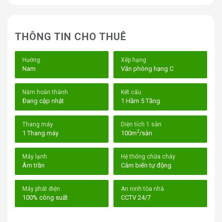
tầng đồng bộ. Từ trang thiết bị cho đến tiện ích nội khu
đều được đầu tư kỹ lưỡng nhằm mang lại trải nghiệm
tốt nhất cho khách thuê.
THÔNG TIN CHO THUÊ
Hướng
Xếp hạng
Nam
Văn phòng hạng C
Năm hoàn thành
Kết cấu
Đang cập nhật
1 Hầm 5 Tầng
Thang máy
Diện tích 1 sàn
2
1 Thang máy
100m
/sàn
Máy lạnh
Hệ thống chữa cháy
Âm trần
Cảm biến tự động
Máy phát điện
An ninh tòa nhà
Tòa Nhà Ong&Ong Building Phan Xích Long Phú Nhuận
100% công suất
CCTV 24/7
I. Vị trí tòa nhà Ong&Ong Building – 159