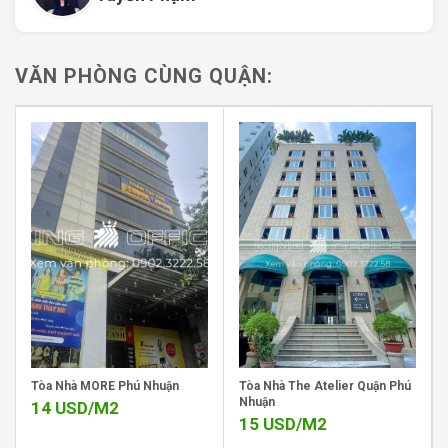
Kết cấu gồm 1 hầm – 1 trệt – 5 tầng, tiện lợi cho cả
nhân sự và khách đến làm việc.
VĂN PHÒNG CÙNG QUẬN:
Diện tích mỗi sàn là 100m², được phân chia linh hoạt
thành các diện tích cho thuê: 50m², 80m² và 100m².
Thiết kế tối ưu ánh sáng tự nhiên, mang lại không
gian thoáng đãng và dễ chịu.
Bố trí bên trong đơn giản nhưng tinh tế, dễ dàng tùy
chỉnh theo phong cách từng doanh nghiệp.
Nhờ thiết kế thông minh và linh hoạt, Ong&Ong Building
là lựa chọn lý tưởng cho các công ty vừa và nhỏ, startup
hoặc văn phòng đại diện cần môi trường làm việc ổn
định, chuyên nghiệp và dễ thích nghi.
Tòa Nhà MORE Phú Nhuận
Tòa Nhà The Atelier Quận Phú
Nhuận
14
USD/M2
15
USD/M2