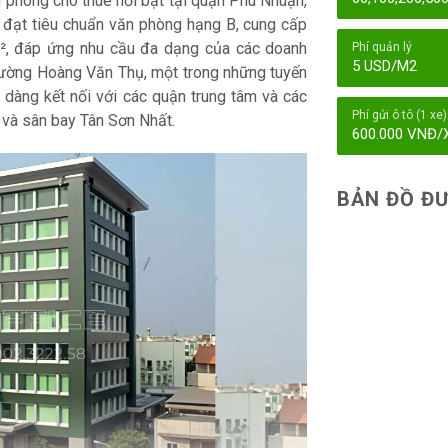
 phòng cho thuê nổi bật tại quận Phú Nhuận,
, đạt tiêu chuẩn văn phòng hạng B, cung cấp
m², đáp ứng nhu cầu đa dạng của các doanh
Phí quản lý
5 USD/M2
 đường Hoàng Văn Thụ, một trong những tuyến
 dàng kết nối với các quận trung tâm và các
Phí gửi ô tô (1 xe)
 và sân bay Tân Sơn Nhất.
600.000 VNĐ/
BẢN ĐỒ ĐƯ