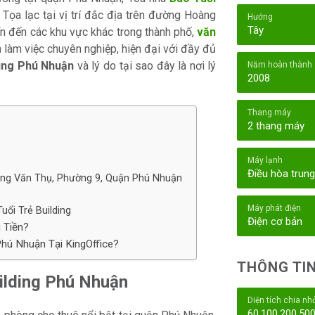
 Tọa lạc tại vị trí đắc địa trên đường Hoàng
Hướng
Tây
n đến các khu vực khác trong thành phố,
văn
làm việc chuyên nghiệp, hiện đại với đầy đủ
ding Phú Nhuận
và lý do tại sao đây là nơi lý
Năm hoàn thành
2008
Thang máy
2 thang máy
Máy lạnh
Điều hòa trun
Hoàng Văn Thụ, Phường 9, Quận Phú Nhuận
Máy phát điện
uổi Trẻ Building
Điện cơ bản
 Tiền?
Phú Nhuận Tại KingOffice?
THÔNG TIN
uilding Phú Nhuận
Diện tích chia nh
60,100,200,50