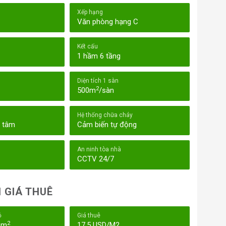
Xếp hạng
Văn phòng hạng C
Kết cấu
1 hầm 6 tầng
Diện tích 1 sàn
2
500m
/sàn
Hệ thống chữa cháy
g tâm
Cảm biến tự động
An ninh tòa nhà
CCTV 24/7
 GIÁ THUÊ
ỏ
Giá thuê
2
0m
17,5 USD/M2