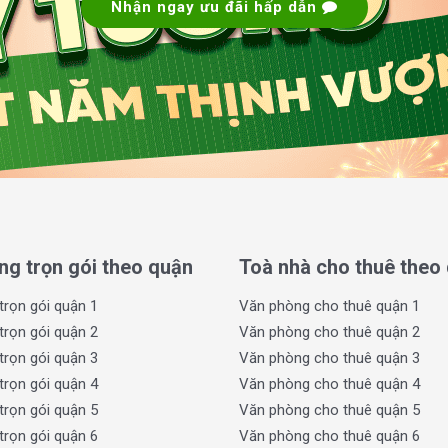
Nhận ngay ưu đãi hấp dẫn
ãi và thoáng mát, với các khu vực công cộng
vậy, các khu vực chung như sảnh lễ tân, hành
uận tiện tối đa cho việc đi lại và làm việc.
 Báo Tuổi Trẻ Building
 và tiện ích hiện đại, hỗ trợ tối đa cho hoạt
à trang thiết bị nổi bật tại tòa nhà:
rang bị 2 thang máy tốc độ cao, giúp việc di
ng trọn gói theo quận
Toà nhà cho thuê theo
óng.
thoại, internet tốc độ cao, và hệ thống thông
trọn gói quận 1
Văn phòng cho thuê quận 1
 làm việc của các công ty.
trọn gói quận 2
Văn phòng cho thuê quận 2
động 24/7, kết hợp với hệ thống camera giám
trọn gói quận 3
Văn phòng cho thuê quận 3
trọn gói quận 4
Văn phòng cho thuê quận 4
hệ thống PCCC tự động, đảm bảo an toàn cho
trọn gói quận 5
Văn phòng cho thuê quận 5
trọn gói quận 6
Văn phòng cho thuê quận 6
y và ô tô với mức phí hợp lý. Phí gửi xe máy