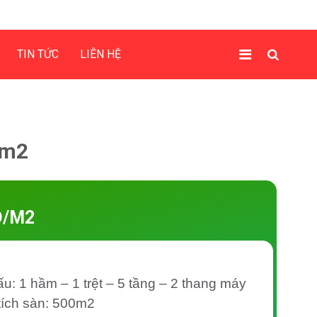
TIN TỨC
LIÊN HỆ
/m2
D/M2
ấu: 1 hầm – 1 trệt – 5 tầng – 2 thang máy
tích sàn: 500m2