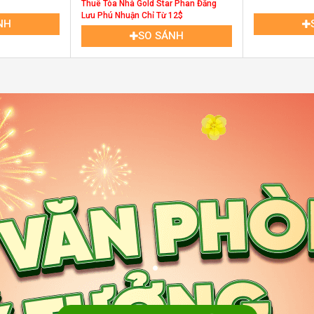
Thuê Tòa Nhà Gold Star Phan Đăng
Lưu Phú Nhuận Chỉ Từ 12$
NH
SO SÁNH
.
 kế sang trọng và thông thoáng. Các mặt tiền
.
gian làm việc đầy ánh sáng tự nhiên và tạo
rang bị hệ thống thang máy tốc độ cao, giúp
i. Ngoài ra, tòa nhà còn được trang bị các hệ
t 24/7 và bảo vệ chuyên nghiệp, đảm bảo an