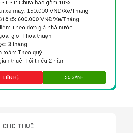
 GTGT: Chưa bao gồm 10%
ửi xe máy: 150.000 VNĐ/Xe/Tháng
ửi ô tô: 600.000 VNĐ/Xe/Tháng
điện: Theo đơn giá nhà nước
goài giờ: Thỏa thuận
ọc: 3 tháng
 toán: Theo quý
gian thuê: Tối thiểu 2 năm
LIÊN HỆ
SO SÁNH
N CHO THUÊ