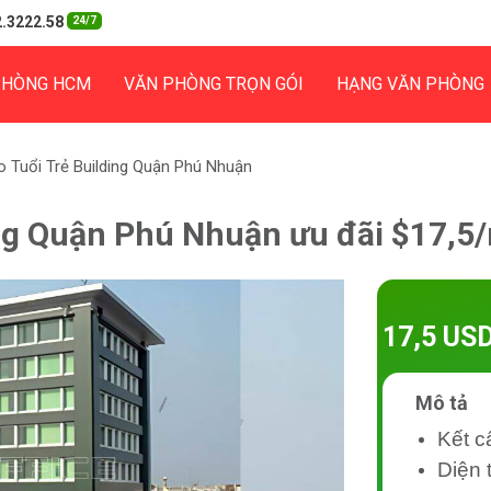
.3222.58
24/7
PHÒNG HCM
VĂN PHÒNG TRỌN GÓI
HẠNG VĂN PHÒNG
 Tuổi Trẻ Building Quận Phú Nhuận
ing Quận Phú Nhuận ưu đãi $17,5
17,5 US
Mô tả
Kết c
Diện 