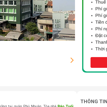
Thuế
Phí g
Phí g
Tiền 
Phí n
Đặt c
Thanh
Thời 
THÔNG TI
tưởng tại quận Phú Nhuận, Tòa nhà
Báo Tuổi