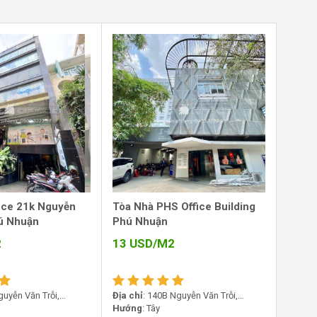
ice 21k Nguyễn
Tòa Nhà PHS Office Building
ú Nhuận
Phú Nhuận
2
13
USD/M2
guyễn Văn Trỗi,
Địa chỉ
: 140B Nguyễn Văn Trỗi,
uận, TP.HCM
Phường Phú Nhuận, TP.HCM
Hướng
: Tây