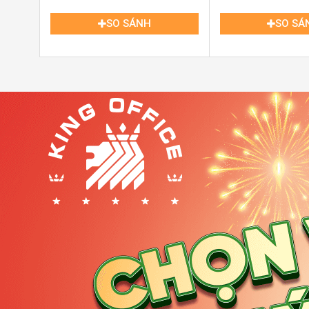
TP.HCM
SO SÁNH
SO SÁ
Tòa nhà Báo Tuổi Trẻ Building Quận Phú Nhuận
Điểm nổi bật của Báo Tuổi Trẻ Building chính là thiết
của tòa nhà sử dụng kính cường lực, mang lại không 
cảm giác thoải mái cho các nhân viên. Tòa nhà được t
di chuyển giữa các tầng trở nên nhanh chóng và tiện lợ
thống phòng cháy chữa cháy tự động, camera giám sá
ninh và an toàn cho các công ty hoạt động tại đây.