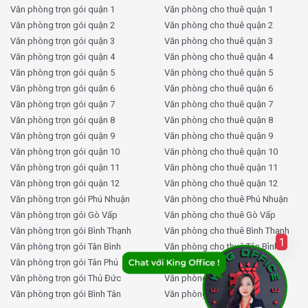
Văn phòng trọn gói quận 1
Văn phòng cho thuê quận 1
Dịch vụ đưa đón miễn phí:
Khách hàng được hỗ trợ
Văn phòng trọn gói quận 2
Văn phòng cho thuê quận 2
đưa rước xem văn phòng hoàn toàn miễn phí, tiết
Văn phòng trọn gói quận 3
Văn phòng cho thuê quận 3
kiệm thời gian và chi phí.
Văn phòng trọn gói quận 4
Văn phòng cho thuê quận 4
Tư vấn thành lập công ty:
Hỗ trợ đầy đủ các thủ
Văn phòng trọn gói quận 5
Văn phòng cho thuê quận 5
tục pháp lý, từ A-Z khi bạn cần thành lập doanh
Văn phòng trọn gói quận 6
Văn phòng cho thuê quận 6
nghiệp mới.
Văn phòng trọn gói quận 7
Văn phòng cho thuê quận 7
Tư vấn thiết kế văn phòng miễn phí:
Đội ngũ thiết
Văn phòng trọn gói quận 8
Văn phòng cho thuê quận 8
kế nội thất của KingOffice sẽ đồng hành cùng bạn
Văn phòng trọn gói quận 9
Văn phòng cho thuê quận 9
trong việc tạo ra không gian làm việc khoa học, sáng
Văn phòng trọn gói quận 10
Văn phòng cho thuê quận 10
tạo và chuyên nghiệp.
Văn phòng trọn gói quận 11
Văn phòng cho thuê quận 11
Văn phòng trọn gói quận 12
Văn phòng cho thuê quận 12
Thông tin liên hệ:
Văn phòng trọn gói Phú Nhuận
Văn phòng cho thuê Phú Nhuận
Văn phòng trọn gói Gò Vấp
Văn phòng cho thuê Gò Vấp
Hotline:
0902.3222.58
Văn phòng trọn gói Bình Thạnh
Văn phòng cho thuê Bình Thạnh
Website:
https://kingofficehcm.com/
1
Văn phòng trọn gói Tân Bình
Văn phòng cho thuê Tân Bình
Facebook:
https://www.facebook.com/kingoffice.vn
Văn phòng trọn gói Tân Phú
Văn phòng cho thuê Tân Phú
Địa chỉ:
169B Thích Quảng Đức, Phường 4, Quận Phú
Văn phòng trọn gói Thủ Đức
Văn phòng cho thuê Thủ Đức
Nhuận, TP.HCM
Văn phòng trọn gói Bình Tân
Văn phòng cho thuê Bình Tân