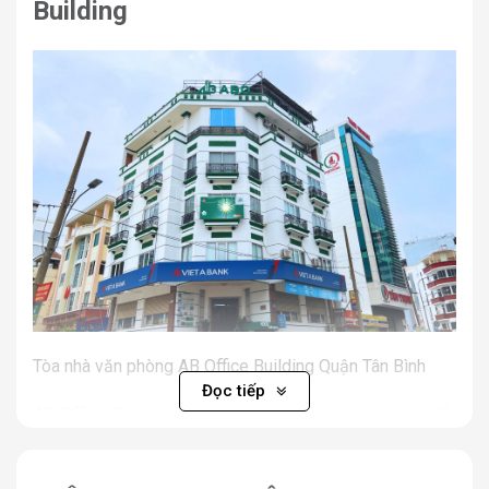
Building
Tòa nhà văn phòng AB Office Building Quận Tân Bình
Đọc tiếp
AB Office Building là tòa cao ốc văn phòng tiêu chuẩn
hạng C, được đầu tư và vận hành chuyên nghiệp tại
quận Tân Bình – một trong những quận có tốc độ phát