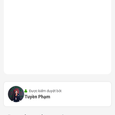
tâm dịch vụ văn phòng. Đặc biệt, gần tòa nhà có các chi
nhánh ngân hàng lớn như Vietinbank, Vietcombank, MB
Bank, Sacombank, rất thuận tiện cho giao dịch tài chính
hàng ngày.
II. Quy mô và thiết kế AB Office Building
1. Quy mô tòa nhà AB Office Building
Tòa nhà AB Office Building có kết cấu gồm 1 trệt và 4
tầng cao, được xây dựng với tổng diện tích sử dụng hợp
lý. Mỗi tầng có thể linh hoạt chia thành nhiều diện tích từ
20m2 đến 150m2, phù hợp với nhu cầu đa dạng từ văn
phòng đại diện đến các công ty cần chỗ ngồi linh hoạt,
tối ưu chi phí.
Được kiểm duyệt bởi:
Tuyền Phạm
Khu vực để xe máy và ô tô tại tòa nhà được sắp xếp
khoa học, đảm bảo phục vụ tốt số lượng nhân sự và
khách ra vào hàng ngày. Tầng trệt bố trí sảnh lễ tân sang