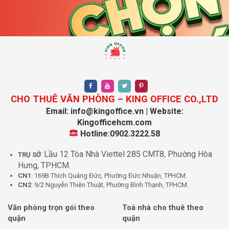
Thanh toán
Theo quý/tháng
Thời gian thuê tối thiểu
2 năm
Tại sao nên thuê văn phòng AB
Office Building tại KingOffice
Hệ thống hơn 2000 tòa nhà:
KingOffice sở hữu dữ
CHO THUÊ VĂN PHÒNG – KING OFFICE CO.,LTD
liệu cập nhật liên tục, giúp bạn có nhiều lựa chọn đa
Email: info@kingoffice.vn | Website:
dạng về diện tích, vị trí và chi phí.
Kingofficehcm.com
Báo giá nhanh trong 5 phút:
Đội ngũ chuyên viên tư
Hotline:0902.3222.58
vấn giàu kinh nghiệm luôn sẵn sàng hỗ trợ và cung
cấp thông tin chi tiết, chính xác chỉ trong vài phút.
Lầu 12 Tòa Nhà Viettel 285 CMT8, Phường Hòa
TRỤ SỞ
:
Hưng, TPHCM.
Cập nhật giá thuê hàng ngày:
Thông tin thuê văn
CN1
: 169B Thích Quảng Đức, Phường Đức Nhuận, TPHCM.
phòng luôn được cập nhật mới nhất, giúp bạn không
CN2
: 9/2 Nguyễn Thiện Thuật, Phường Bình Thạnh, TPHCM.
bỏ lỡ cơ hội thuê tốt.
Cam kết chính xác 100%:
Tất cả báo giá và thông
Văn phòng trọn gói theo
Toà nhà cho thuê theo
tin tòa nhà đều minh bạch, đúng thực tế, không phát
quận
quận
sinh chi phí ẩn.