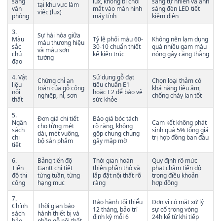
sáng
lux, không bị chói
sáng tự nhiên và ánh
tại khu vực làm
văn
mắt vào màn hình
sáng đèn LED tiết
việc (lux)
phòng
máy tính
kiệm điện
3.
Sự hài hòa giữa
Màu
Tỷ lệ phối màu 60-
Không nên lạm dụng
màu thương hiệu
sắc
30-10 chuẩn thiết
quá nhiều gam màu
và màu sơn
chủ
kế kiến trúc
nóng gây căng thẳng
tường
đạo
4. Vật
Sử dụng gỗ đạt
Chứng chỉ an
Chọn loại thảm có
liệu
tiêu chuẩn E1
toàn của gỗ công
khả năng tiêu âm,
nội
hoặc E2 để bảo vệ
nghiệp, nỉ, sơn
chống cháy lan tốt
thất
sức khỏe
5.
Đơn giá chi tiết
Báo giá bóc tách
Ngân
Cam kết không phát
cho từng mét
rõ ràng, không
sách
sinh quá 5% tổng giá
dài, mét vuông,
gộp chung chung
chi
trị hợp đồng ban đầu
bộ sản phẩm
gây mập mờ
tiết
6.
Bảng tiến độ
Thời gian hoàn
Quy định rõ mức
Tiến
Gantt chi tiết
thiện phần thô và
phạt chậm tiến độ
độ thi
từng tuần, từng
lắp đặt nội thất rõ
trong điều khoản
công
hạng mục
ràng
hợp đồng
7.
Bảo hành tối thiểu
Đơn vị có mặt xử lý
Chính
Thời gian bảo
12 tháng, bảo trì
sự cố trong vòng
sách
hành thiết bị và
định kỳ mỗi 6
24h kể từ khi tiếp
bảo
phần gỗ nội thất