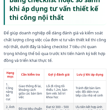
khi áp dụng tư vấn thiết kế
thi công nội thất
Để giúp doanh nghiệp dễ dàng đánh giá và kiểm soát
chất lượng công việc của đơn vị tư vấn thiết kế thi công
nội thất, dưới đây là bảng checklist 7 tiêu chí quan
trọng không thể bỏ qua trước khi tiến hành ký kết hợp
đồng và triển khai thực tế.
Hạng
Cần kiểm tra
Gợi ý đánh giá
Lưu ý khi áp dụng
mục
1.
Giao thông đi lại,
Lối đi rộng tối
Công
Tránh đặt bàn làm
khoảng cách
thiểu 1.2m, bàn
năng
việc đối diện trực
giữa các bàn làm
làm việc bố trí
bố
tiếp cửa nhà vệ sinh
việc
khoa học
cục
2. Ánh
Đạt từ 300 – 500
Ưu tiên kết hợp ánh
Độ rọi tiêu chuẩn