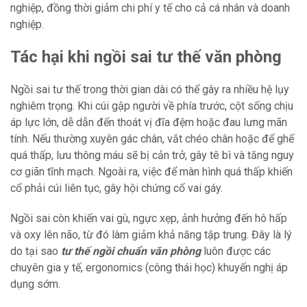
nghiệp, đồng thời giảm chi phí y tế cho cả cá nhân và doanh
nghiệp.
Tác hại khi ngồi sai tư thế văn phòng
Ngồi sai tư thế trong thời gian dài có thể gây ra nhiều hệ lụy
nghiêm trọng. Khi cúi gập người về phía trước, cột sống chịu
áp lực lớn, dễ dẫn đến thoát vị đĩa đệm hoặc đau lưng mãn
tính. Nếu thường xuyên gác chân, vắt chéo chân hoặc để ghế
quá thấp, lưu thông máu sẽ bị cản trở, gây tê bì và tăng nguy
cơ giãn tĩnh mạch. Ngoài ra, việc để màn hình quá thấp khiến
cổ phải cúi liên tục, gây hội chứng cổ vai gáy.
Ngồi sai còn khiến vai gù, ngực xẹp, ảnh hưởng đến hô hấp
và oxy lên não, từ đó làm giảm khả năng tập trung. Đây là lý
do tại sao
tư thế ngồi chuẩn văn phòng
luôn được các
chuyên gia y tế, ergonomics (công thái học) khuyến nghị áp
dụng sớm.