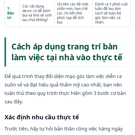
Ưu tiên các bề mặt
Dành ra 5 phút cuối
Các vật dụng
7.
nhẵn mịn, hạn chế
tuần để lau dọn
decor có dễ bám
Bảo
các chi tiết nhỏ
sạch sẽ toàn bộ
bụi và khó vệ sinh
trì
phức tạp dễ tích
góc làm việc cá
lau chùi không?
bụi.
nhân.
Cách áp dụng trang trí bàn
làm việc tại nhà vào thực tế
Để quá trình thay đổi diện mạo góc làm việc diễn ra
suôn sẻ và đạt hiệu quả thẩm mỹ cao nhất, bạn nên
tuân thủ theo quy trình thực hiện gồm 3 bước cơ bản
sau đây.
Xác định nhu cầu thực tế
Trước tiên, hãy tự hỏi bản thân công việc hàng ngày