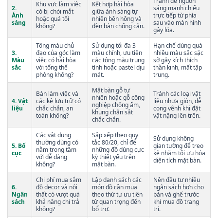
Tránh để nguồn
Khu vực làm việc
Kết hợp hài hòa
2.
sáng mạnh chiếu
có bị chói mắt
giữa ánh sáng tự
Ánh
trực tiếp từ phía
hoặc quá tối
nhiên bên hông và
sáng
sau vào màn hình
không?
đèn bàn chống cận.
gây lóa.
Tông màu chủ
Sử dụng tối đa 3
Hạn chế dùng quá
3.
đạo của góc làm
màu chính, ưu tiên
nhiều màu sắc sặc
Màu
việc có hài hòa
các tông màu trung
sỡ gây kích thích
sắc
với tổng thể
tính hoặc pastel dịu
thần kinh, mất tập
phòng không?
mát.
trung.
Mặt bàn gỗ tự
Bàn làm việc và
Tránh các loại vật
nhiên hoặc gỗ công
4. Vật
các kệ lưu trữ có
liệu nhựa giòn, dễ
nghiệp chống ẩm,
liệu
chắc chắn, an
cong vênh khi đặt
khung chân sắt
toàn không?
vật nặng lên trên.
chắc chắn.
Các vật dụng
Sắp xếp theo quy
Sử dụng không
thường dùng có
tắc 80/20, chỉ để
5. Bố
gian tường để treo
nằm trong tầm
những đồ dùng cực
cục
kệ nhằm tối ưu hóa
với dễ dàng
kỳ thiết yếu trên
diện tích mặt bàn.
không?
mặt bàn.
Chi phí mua sắm
Lập danh sách các
Nên đầu tư nhiều
6.
đồ decor và nội
món đồ cần mua
ngân sách hơn cho
Ngân
thất có vượt quá
theo thứ tự ưu tiên
bàn và ghế trước
sách
khả năng chi trả
từ quan trọng đến
khi mua đồ trang
không?
bổ trợ.
trí.