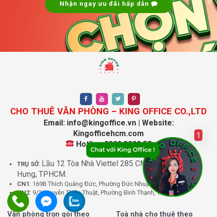
Nhận ngay ưu đãi hấp dẫn
CHO THUÊ VĂN PHÒNG – KING OFFICE CO.,LTD
Email: info@kingoffice.vn | Website:
Kingofficehcm.com
1
Hotline:0902.3222.58
Lầu 12 Tòa Nhà Viettel 285 CMT8, Phường Hòa
TRỤ SỞ
:
Hưng, TPHCM.
CN1
: 169B Thích Quảng Đức, Phường Đức Nhuận, TPHCM.
CN2
: 9/2 Nguyễn Thiện Thuật, Phường Bình Thạnh, TPHCM.
Văn phòng trọn gói theo
Toà nhà cho thuê theo