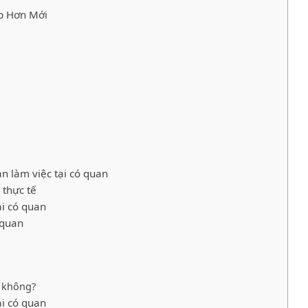
ẹp Hơn Mới
àn làm việc tại có quan
 thực tế
ại có quan
 quan
c không?
ại có quan